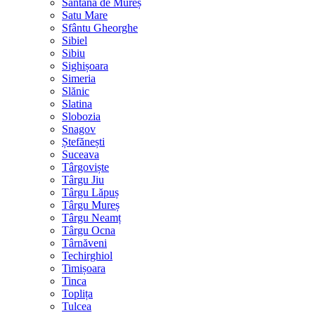
Sântana de Mureș
Satu Mare
Sfântu Gheorghe
Sibiel
Sibiu
Sighișoara
Simeria
Slănic
Slatina
Slobozia
Snagov
Ștefănești
Suceava
Târgoviște
Târgu Jiu
Târgu Lăpuș
Târgu Mureș
Târgu Neamț
Târgu Ocna
Târnăveni
Techirghiol
Timișoara
Tinca
Toplița
Tulcea