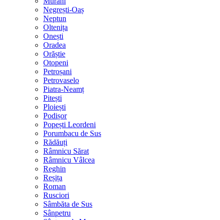
Murani
Negrești-Oaș
Neptun
Oltenița
Onești
Oradea
Orăștie
Otopeni
Petroșani
Petrovaselo
Piatra-Neamț
Pitești
Ploiești
Podișor
Popești Leordeni
Porumbacu de Sus
Rădăuți
Râmnicu Sărat
Râmnicu Vâlcea
Reghin
Reșița
Roman
Rusciori
Sâmbăta de Sus
Sânpetru