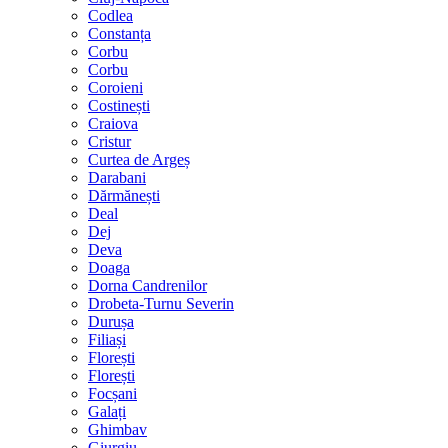
Codlea
Constanța
Corbu
Corbu
Coroieni
Costinești
Craiova
Cristur
Curtea de Argeș
Darabani
Dărmănești
Deal
Dej
Deva
Doaga
Dorna Candrenilor
Drobeta-Turnu Severin
Durușa
Filiași
Florești
Florești
Focșani
Galați
Ghimbav
Giurgiu