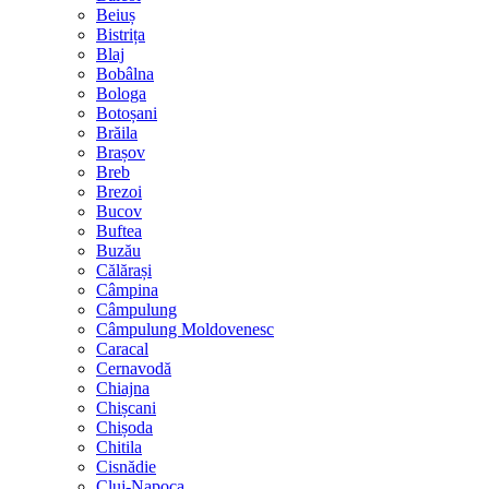
Beiuș
Bistrița
Blaj
Bobâlna
Bologa
Botoșani
Brăila
Brașov
Breb
Brezoi
Bucov
Buftea
Buzău
Călărași
Câmpina
Câmpulung
Câmpulung Moldovenesc
Caracal
Cernavodă
Chiajna
Chișcani
Chișoda
Chitila
Cisnădie
Cluj-Napoca