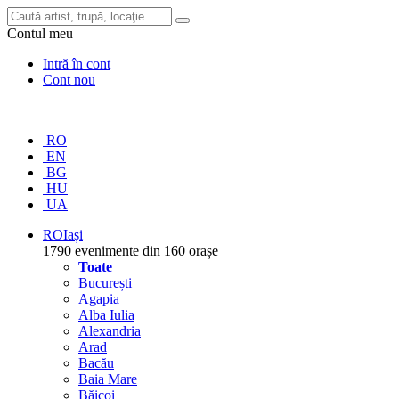
Contul meu
Intră în cont
Cont nou
RO
EN
BG
HU
UA
RO
Iași
1790 evenimente din 160 orașe
Toate
București
Agapia
Alba Iulia
Alexandria
Arad
Bacău
Baia Mare
Băicoi