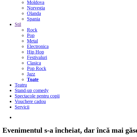
Moldova
Norvegia
Olanda
Spania
Stil
Rock
Pop
Metal
Electronica
Hip Hop
Festivaluri
Clasica
Pop Rock
Jazz
Toate
Teatru
Stand-up comedy
Spectacole pentru copii
Vouchere cadou
Servicii
Evenimentul s-a încheiat,
dar încă mai găseș