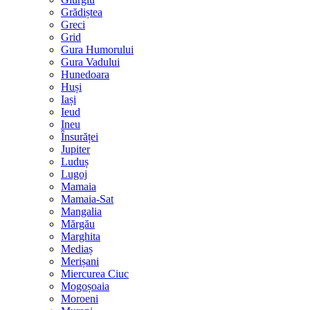
Grădiștea
Greci
Grid
Gura Humorului
Gura Vadului
Hunedoara
Huși
Iași
Ieud
Ineu
Însurăței
Jupiter
Luduș
Lugoj
Mamaia
Mamaia-Sat
Mangalia
Mărgău
Marghita
Mediaș
Merișani
Miercurea Ciuc
Mogoșoaia
Moroeni