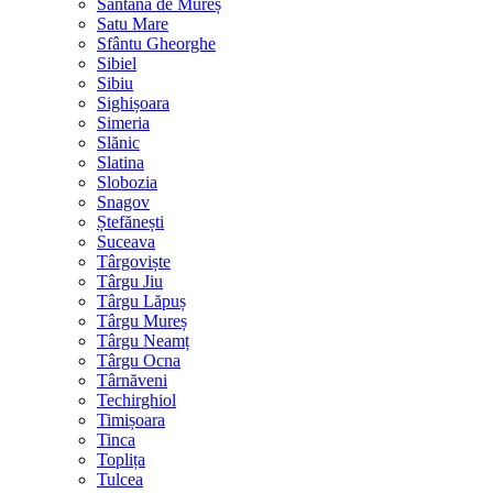
Sântana de Mureș
Satu Mare
Sfântu Gheorghe
Sibiel
Sibiu
Sighișoara
Simeria
Slănic
Slatina
Slobozia
Snagov
Ștefănești
Suceava
Târgoviște
Târgu Jiu
Târgu Lăpuș
Târgu Mureș
Târgu Neamț
Târgu Ocna
Târnăveni
Techirghiol
Timișoara
Tinca
Toplița
Tulcea