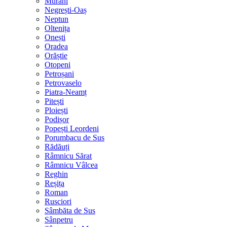
Murani
Negrești-Oaș
Neptun
Oltenița
Onești
Oradea
Orăștie
Otopeni
Petroșani
Petrovaselo
Piatra-Neamț
Pitești
Ploiești
Podișor
Popești Leordeni
Porumbacu de Sus
Rădăuți
Râmnicu Sărat
Râmnicu Vâlcea
Reghin
Reșița
Roman
Rusciori
Sâmbăta de Sus
Sânpetru