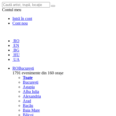
Contul meu
Intră în cont
Cont nou
RO
EN
BG
HU
UA
RO
București
1791 evenimente din 160 orașe
Toate
București
Agapia
Alba Iulia
Alexandria
Arad
Bacău
Baia Mare
Băicoi