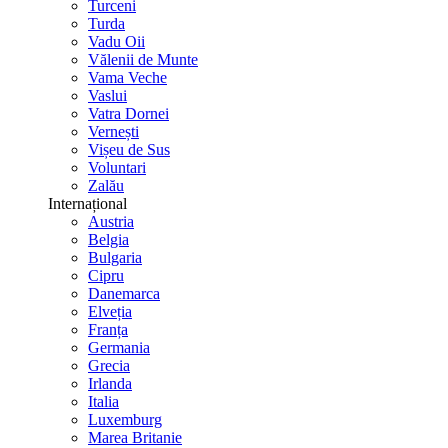
Turceni
Turda
Vadu Oii
Vălenii de Munte
Vama Veche
Vaslui
Vatra Dornei
Vernești
Vișeu de Sus
Voluntari
Zalău
Internațional
Austria
Belgia
Bulgaria
Cipru
Danemarca
Elveția
Franța
Germania
Grecia
Irlanda
Italia
Luxemburg
Marea Britanie