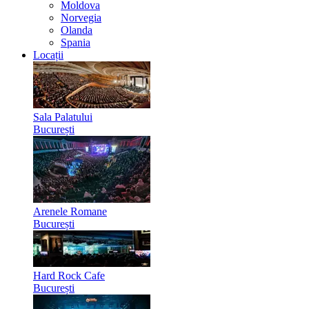
Moldova
Norvegia
Olanda
Spania
Locații
Sala Palatului
București
Arenele Romane
București
Hard Rock Cafe
București