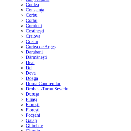
Codlea
Constanța
Corbu
Corbu
Coroieni
Costinești
Craiova
Cristur
Curtea de Argeș
Darabani
Dărmănești
Deal
Dej
Deva
Doaga
Dorna Candrenilor
Drobeta-Turnu Severin
Durușa
Filiași
Florești
Florești
Focșani
Galați
Ghimbav
Giurgiu