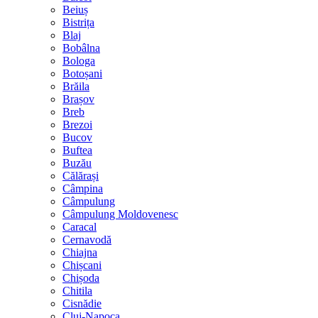
Beiuș
Bistrița
Blaj
Bobâlna
Bologa
Botoșani
Brăila
Brașov
Breb
Brezoi
Bucov
Buftea
Buzău
Călărași
Câmpina
Câmpulung
Câmpulung Moldovenesc
Caracal
Cernavodă
Chiajna
Chișcani
Chișoda
Chitila
Cisnădie
Cluj-Napoca