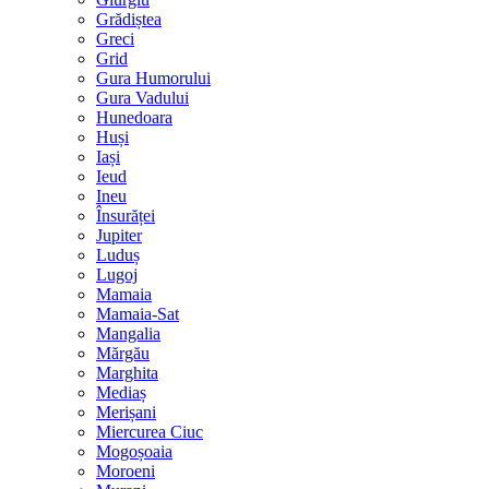
Grădiștea
Greci
Grid
Gura Humorului
Gura Vadului
Hunedoara
Huși
Iași
Ieud
Ineu
Însurăței
Jupiter
Luduș
Lugoj
Mamaia
Mamaia-Sat
Mangalia
Mărgău
Marghita
Mediaș
Merișani
Miercurea Ciuc
Mogoșoaia
Moroeni