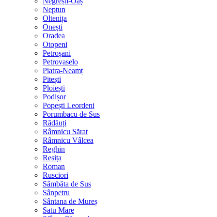
Negrești-Oaș
Neptun
Oltenița
Onești
Oradea
Otopeni
Petroșani
Petrovaselo
Piatra-Neamț
Pitești
Ploiești
Podișor
Popești Leordeni
Porumbacu de Sus
Rădăuți
Râmnicu Sărat
Râmnicu Vâlcea
Reghin
Reșița
Roman
Rusciori
Sâmbăta de Sus
Sânpetru
Sântana de Mureș
Satu Mare