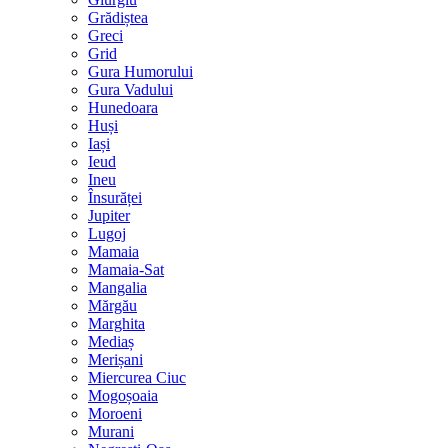
Grădiștea
Greci
Grid
Gura Humorului
Gura Vadului
Hunedoara
Huși
Iași
Ieud
Ineu
Însurăței
Jupiter
Lugoj
Mamaia
Mamaia-Sat
Mangalia
Mărgău
Marghita
Mediaș
Merișani
Miercurea Ciuc
Mogoșoaia
Moroeni
Murani