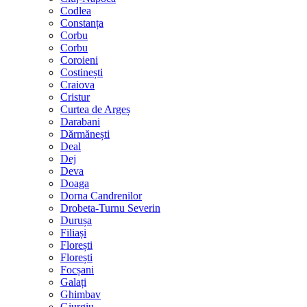
Codlea
Constanța
Corbu
Corbu
Coroieni
Costinești
Craiova
Cristur
Curtea de Argeș
Darabani
Dărmănești
Deal
Dej
Deva
Doaga
Dorna Candrenilor
Drobeta-Turnu Severin
Durușa
Filiași
Florești
Florești
Focșani
Galați
Ghimbav
Giurgiu