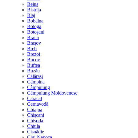
Beiuș
Bistrița
Blaj
Bobâlna
Bologa
Botoșani
Brăila
Brașov
Breb
Brezoi
Bucov
Buftea
Buzău
Călărași
Câmpina
Câmpulung
Câmpulung Moldovenesc
Caracal
Cernavodă
Chiajna
Chișcani
Chișoda
Chitila
Cisnădie
Cluj-Napoca