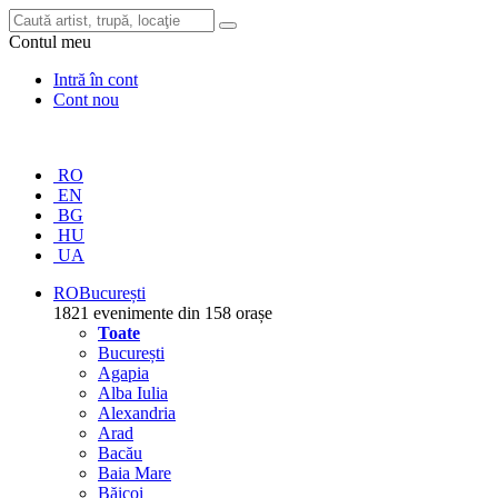
Contul meu
Intră în cont
Cont nou
RO
EN
BG
HU
UA
RO
București
1821 evenimente din 158 orașe
Toate
București
Agapia
Alba Iulia
Alexandria
Arad
Bacău
Baia Mare
Băicoi