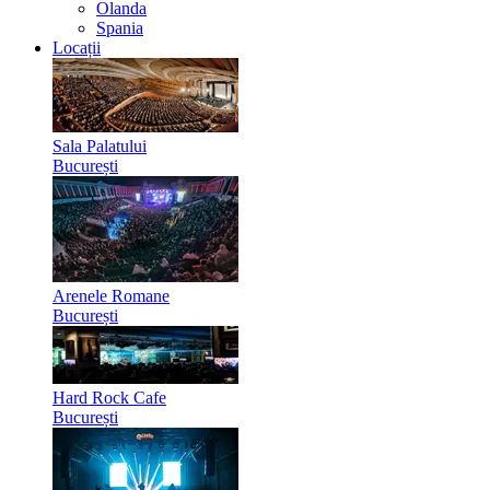
Olanda
Spania
Locații
Sala Palatului
București
Arenele Romane
București
Hard Rock Cafe
București