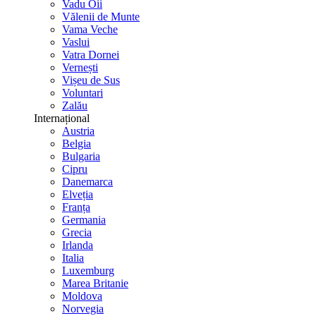
Vadu Oii
Vălenii de Munte
Vama Veche
Vaslui
Vatra Dornei
Vernești
Vișeu de Sus
Voluntari
Zalău
Internațional
Austria
Belgia
Bulgaria
Cipru
Danemarca
Elveția
Franța
Germania
Grecia
Irlanda
Italia
Luxemburg
Marea Britanie
Moldova
Norvegia