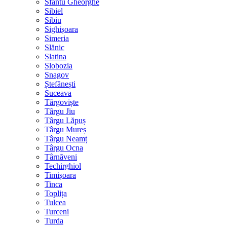
Sfântu Gheorghe
Sibiel
Sibiu
Sighișoara
Simeria
Slănic
Slatina
Slobozia
Snagov
Ștefănești
Suceava
Târgoviște
Târgu Jiu
Târgu Lăpuș
Târgu Mureș
Târgu Neamț
Târgu Ocna
Târnăveni
Techirghiol
Timișoara
Tinca
Toplița
Tulcea
Turceni
Turda