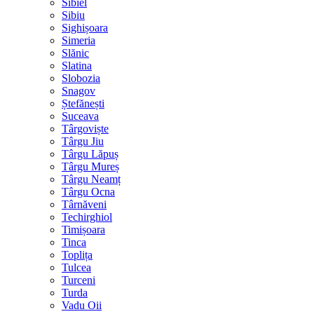
Sibiel
Sibiu
Sighișoara
Simeria
Slănic
Slatina
Slobozia
Snagov
Ștefănești
Suceava
Târgoviște
Târgu Jiu
Târgu Lăpuș
Târgu Mureș
Târgu Neamț
Târgu Ocna
Târnăveni
Techirghiol
Timișoara
Tinca
Toplița
Tulcea
Turceni
Turda
Vadu Oii