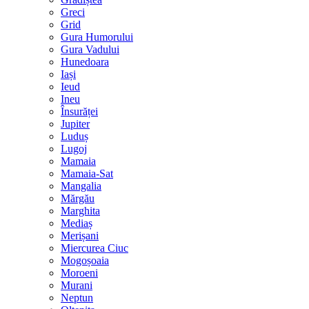
Greci
Grid
Gura Humorului
Gura Vadului
Hunedoara
Iași
Ieud
Ineu
Însurăței
Jupiter
Luduș
Lugoj
Mamaia
Mamaia-Sat
Mangalia
Mărgău
Marghita
Mediaș
Merișani
Miercurea Ciuc
Mogoșoaia
Moroeni
Murani
Neptun