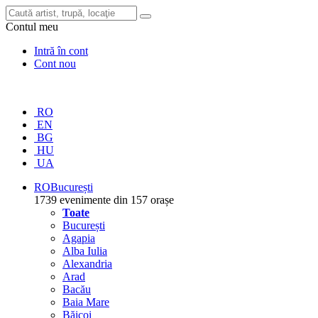
Contul meu
Intră în cont
Cont nou
RO
EN
BG
HU
UA
RO
București
1739 evenimente din 157 orașe
Toate
București
Agapia
Alba Iulia
Alexandria
Arad
Bacău
Baia Mare
Băicoi