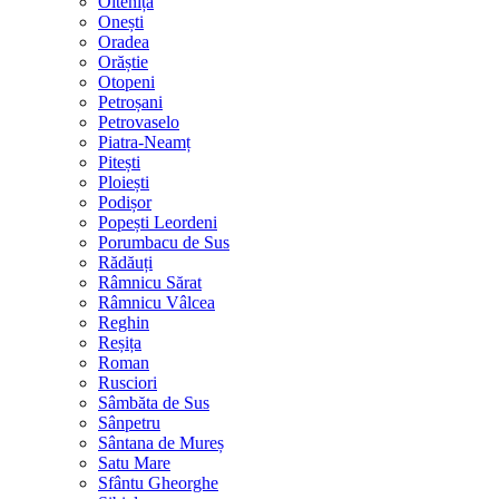
Oltenița
Onești
Oradea
Orăștie
Otopeni
Petroșani
Petrovaselo
Piatra-Neamț
Pitești
Ploiești
Podișor
Popești Leordeni
Porumbacu de Sus
Rădăuți
Râmnicu Sărat
Râmnicu Vâlcea
Reghin
Reșița
Roman
Rusciori
Sâmbăta de Sus
Sânpetru
Sântana de Mureș
Satu Mare
Sfântu Gheorghe