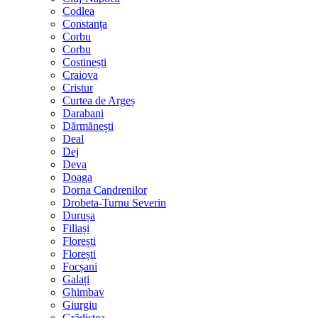
Codlea
Constanța
Corbu
Corbu
Costinești
Craiova
Cristur
Curtea de Argeș
Darabani
Dărmănești
Deal
Dej
Deva
Doaga
Dorna Candrenilor
Drobeta-Turnu Severin
Durușa
Filiași
Florești
Florești
Focșani
Galați
Ghimbav
Giurgiu
Grădiștea