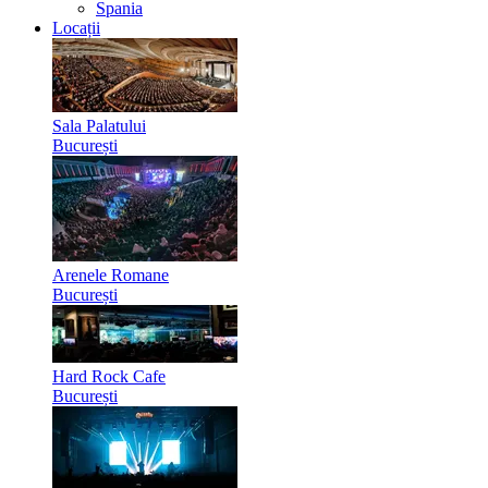
Spania
Locații
Sala Palatului
București
Arenele Romane
București
Hard Rock Cafe
București