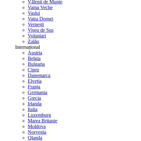
Vălenii de Munte
Vama Veche
Vaslui
Vatra Dornei
Vernești
Vișeu de Sus
Voluntari
Zalău
Internațional
Austria
Belgia
Bulgaria
Cipru
Danemarca
Elveția
Franța
Germania
Grecia
Irlanda
Italia
Luxemburg
Marea Britanie
Moldova
Norvegia
Olanda