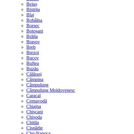
Beiuș
Bistrița
Blaj
Bobâlna
Borsec
Botoșani
Brăila
Brașov
Breb
Brezoi
Bucov
Buftea
Buzău
Călărași
Câmpina
Câmpulung
Câmpulung Moldovenesc
Caracal
Cernavodă
Chiajna
Chișcani
Chișoda
Chitila
Cisnădie
Cluj-Napoca