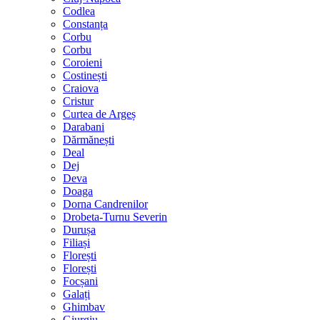
Codlea
Constanța
Corbu
Corbu
Coroieni
Costinești
Craiova
Cristur
Curtea de Argeș
Darabani
Dărmănești
Deal
Dej
Deva
Doaga
Dorna Candrenilor
Drobeta-Turnu Severin
Durușa
Filiași
Florești
Florești
Focșani
Galați
Ghimbav
Giurgiu