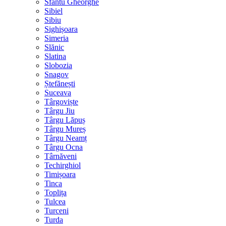
Sfântu Gheorghe
Sibiel
Sibiu
Sighișoara
Simeria
Slănic
Slatina
Slobozia
Snagov
Ștefănești
Suceava
Târgoviște
Târgu Jiu
Târgu Lăpuș
Târgu Mureș
Târgu Neamț
Târgu Ocna
Târnăveni
Techirghiol
Timișoara
Tinca
Toplița
Tulcea
Turceni
Turda