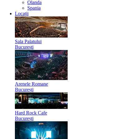
Olanda
Spania
Locații
Sala Palatului
București
Arenele Romane
București
Hard Rock Cafe
București