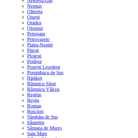
Negrești-Oaș
Neptun
Oltenița
Onești
Oradea
Otopeni
Petroșani
Petrovaselo
Piatra-Neamț
Pitești
Ploiești
Podișor
Popești Leordeni
Porumbacu de Sus
Rădăuți
Râmnicu Sărat
Râmnicu Vâlcea
Reghin
Reșița
Roman
Rusciori
Sâmbăta de Sus
Sânpetru
Sântana de Mureș
Satu Mare