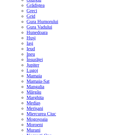
Grădiștea
Greci
Grid
Gura Humorului
Gura Vadului
Hunedoara
Huși
Iași
Ieud
Ineu
Însurăței
Jupiter
Lugoj
Mamaia
Mamaia-Sat
Mangalia
Mărgău
Marghita
Mediaș
Merișani
Miercurea Ciuc
Mogoșoaia
Moroeni
Murani