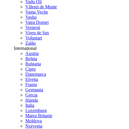
Vadu Oii
Vălenii de Munte
Vama Veche
Vaslui
Vatra Dornei
Vernești
Vișeu de Sus
Voluntari
Zalău
Internațional
Austria
Belgia
Bulgaria
Cipru
Danemarca
Elveția
Franța
Germania
Grecia
Irlanda
Italia
Luxemburg
Marea Britanie
Moldova
Norvegia