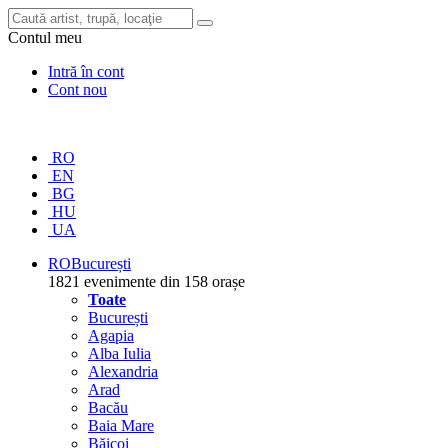
Contul meu
Intră în cont
Cont nou
RO
EN
BG
HU
UA
RO
București
1821 evenimente din 158 orașe
Toate
București
Agapia
Alba Iulia
Alexandria
Arad
Bacău
Baia Mare
Băicoi