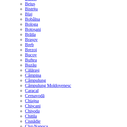
Beiuș
Bistrița
Blaj
Bobâlna
Bologa
Botoșani
Brăila
Brașov
Breb
Brezoi
Bucov
Buftea
Buzău
Călărași
Câmpina
Câmpulung
Câmpulung Moldovenesc
Caracal
Cernavodă
Chiajna
Chișcani
Chișoda
Chitila
Cisnădie
Cluj-Napoca