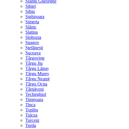
Sfântu Gheorghe
Sibiel
Sibiu
Sighișoara
Simeria
Slănic
Slatina
Slobozia
Snagov
Ștefănești
Suceava
Târgoviște
Târgu Jiu
Târgu Lăpuș
Târgu Mureș
Târgu Neamț
Târgu Ocna
Târnăveni
Techirghiol
Timișoara
Tinca
Toplița
Tulcea
Turceni
Turda