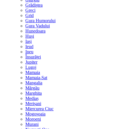
Grădiștea
Greci
Grid
Gura Humorului
Gura Vadului
Hunedoara
Huși
Iași
Ieud
Ineu
Însurăței
Jupiter
Lugoj
Mamaia
Mamaia-Sat
Mangalia
Mărgău
Marghita
Mediaș
Merișani
Miercurea Ciuc
Mogoșoaia
Moroeni
Murani