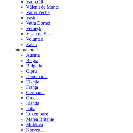
Vadu Oii
Vălenii de Munte
Vama Veche
Vaslui
Vatra Dornei
Vernești
Vișeu de Sus
Voluntari
Zalău
Internațional
Austria
Belgia
Bulgaria
Cipru
Danemarca
Elveția
Franța
Germania
Grecia
Irlanda
Italia
Luxemburg
Marea Britanie
Moldova
Norvegia