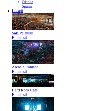
Olanda
Spania
Locații
Sala Palatului
București
Arenele Romane
București
Hard Rock Cafe
București