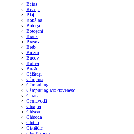
Beiuș
Bistrița
Blaj
Bobâlna
Bologa
Botoșani
Brăila
Brașov
Breb
Brezoi
Bucov
Buftea
Buzău
Călărași
Câmpina
Câmpulung
Câmpulung Moldovenesc
Caracal
Cernavodă
Chiajna
Chișcani
Chișoda
Chitila
Cisnădie
Cluj-Napoca