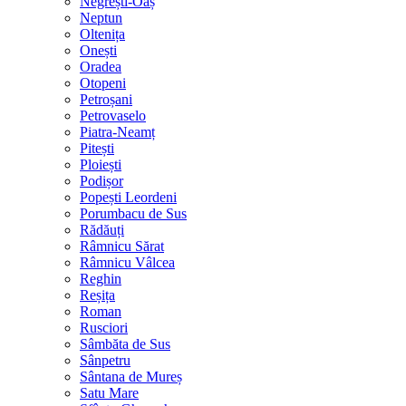
Negrești-Oaș
Neptun
Oltenița
Onești
Oradea
Otopeni
Petroșani
Petrovaselo
Piatra-Neamț
Pitești
Ploiești
Podișor
Popești Leordeni
Porumbacu de Sus
Rădăuți
Râmnicu Sărat
Râmnicu Vâlcea
Reghin
Reșița
Roman
Rusciori
Sâmbăta de Sus
Sânpetru
Sântana de Mureș
Satu Mare