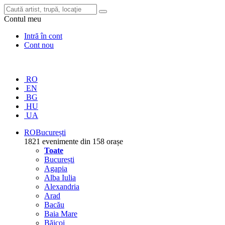
Contul meu
Intră în cont
Cont nou
RO
EN
BG
HU
UA
RO
București
1821 evenimente din 158 orașe
Toate
București
Agapia
Alba Iulia
Alexandria
Arad
Bacău
Baia Mare
Băicoi