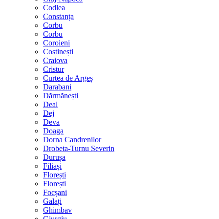
Codlea
Constanța
Corbu
Corbu
Coroieni
Costinești
Craiova
Cristur
Curtea de Argeș
Darabani
Dărmănești
Deal
Dej
Deva
Doaga
Dorna Candrenilor
Drobeta-Turnu Severin
Durușa
Filiași
Florești
Florești
Focșani
Galați
Ghimbav
Giurgiu