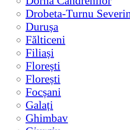
Dorna Candrenilor
Drobeta-Turnu Severi
Durușa
Fălticeni
Filiași
Florești
Florești
Focșani
Galați
Ghimbav