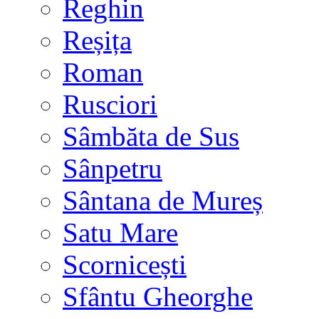
Reghin
Reșița
Roman
Rusciori
Sâmbăta de Sus
Sânpetru
Sântana de Mureș
Satu Mare
Scornicești
Sfântu Gheorghe