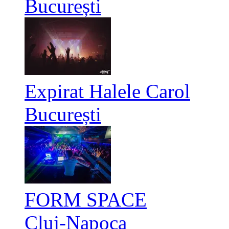
București
Expirat Halele Carol
București
FORM SPACE
Cluj-Napoca