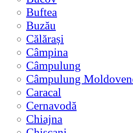
Buftea
Buzău
Călărași
Câmpina
Câmpulung
Câmpulung Moldoven
Caracal
Cernavodă
Chiajna
Chișcani