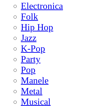
Electronica
Folk
Hip Hop
Jazz
K-Pop
Party
Pop
Manele
Metal
Musical