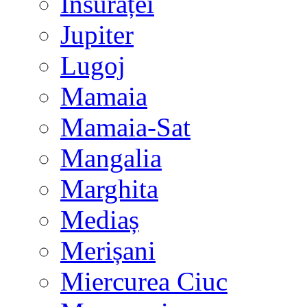
Însurăței
Jupiter
Lugoj
Mamaia
Mamaia-Sat
Mangalia
Marghita
Mediaș
Merișani
Miercurea Ciuc