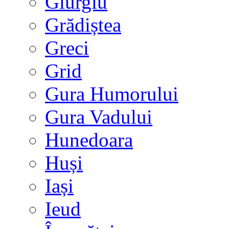
Giurgiu
Grădiștea
Greci
Grid
Gura Humorului
Gura Vadului
Hunedoara
Huși
Iași
Ieud