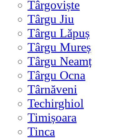
Târgoviște
Târgu Jiu
Târgu Lăpuș
Târgu Mureș
Târgu Neamț
Târgu Ocna
Târnăveni
Techirghiol
Timișoara
Tinca