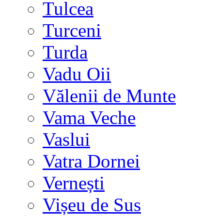
Tulcea
Turceni
Turda
Vadu Oii
Vălenii de Munte
Vama Veche
Vaslui
Vatra Dornei
Vernești
Vișeu de Sus