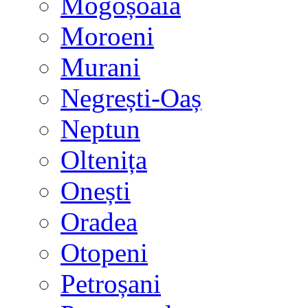
Mogoșoaia
Moroeni
Murani
Negrești-Oaș
Neptun
Oltenița
Onești
Oradea
Otopeni
Petroșani