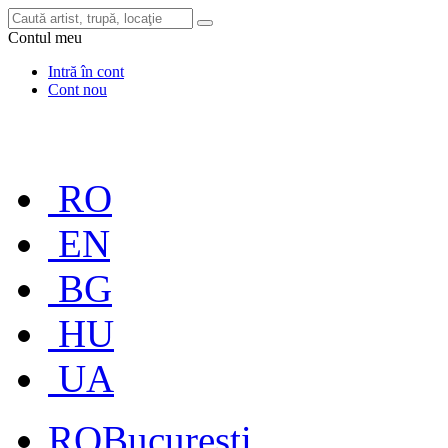
Contul meu
Intră în cont
Cont nou
RO
EN
BG
HU
UA
RO
București