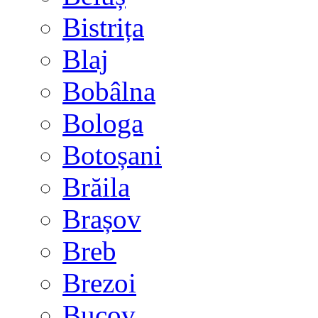
Bistrița
Blaj
Bobâlna
Bologa
Botoșani
Brăila
Brașov
Breb
Brezoi
Bucov