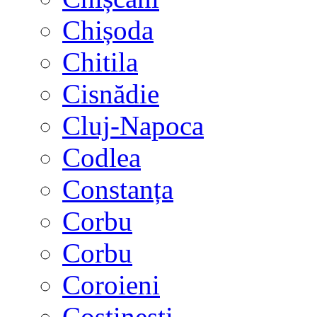
Chișoda
Chitila
Cisnădie
Cluj-Napoca
Codlea
Constanța
Corbu
Corbu
Coroieni
Costinești