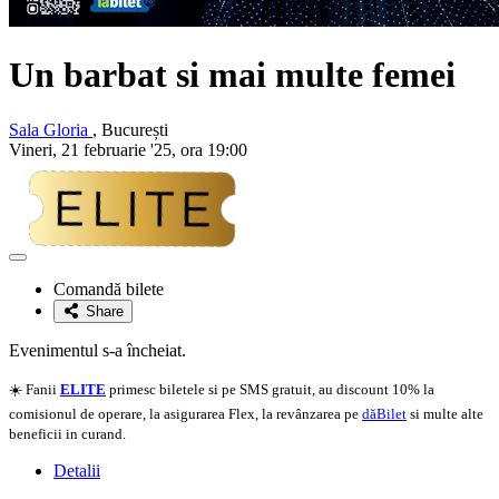
Un barbat si mai multe femei
Sala Gloria
, București
Vineri, 21 februarie '25, ora 19:00
Adaugă
la
Comandă bilete
favorite
Share
Evenimentul s-a încheiat.
☀️ Fanii
ELITE
primesc biletele si pe SMS gratuit, au discount 10% la
comisionul de operare, la asigurarea Flex, la revânzarea pe
dăBilet
si multe alte
beneficii in curand.
Detalii