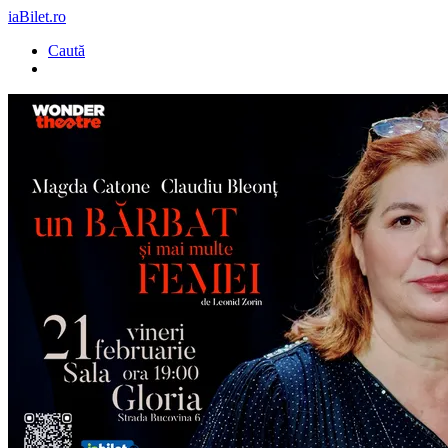
iaBilet.ro
Caută