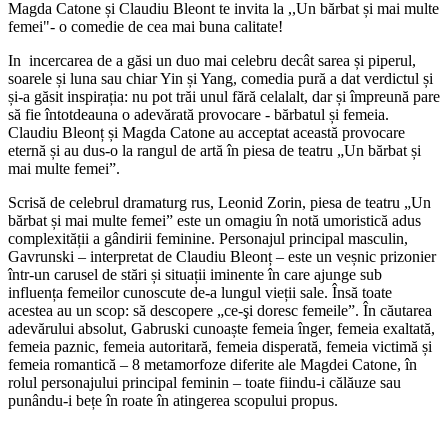
Magda Catone și Claudiu Bleont te invita la ,,Un bărbat și mai multe
femei"- o comedie de cea mai buna calitate!
In incercarea de a găsi un duo mai celebru decât sarea și piperul,
soarele și luna sau chiar Yin și Yang, comedia pură a dat verdictul și
și-a găsit inspirația: nu pot trăi unul fără celalalt, dar și împreună pare
să fie întotdeauna o adevărată provocare - bărbatul și femeia.
Claudiu Bleonț și Magda Catone au acceptat această provocare
eternă și au dus-o la rangul de artă în piesa de teatru „Un bărbat și
mai multe femei”.
Scrisă de celebrul dramaturg rus, Leonid Zorin, piesa de teatru „Un
bărbat și mai multe femei” este un omagiu în notă umoristică adus
complexității a gândirii feminine. Personajul principal masculin,
Gavrunski – interpretat de Claudiu Bleonț – este un veșnic prizonier
într-un carusel de stări și situații iminente în care ajunge sub
influența femeilor cunoscute de-a lungul vieții sale. Însă toate
acestea au un scop: să descopere „ce-şi doresc femeile”. În căutarea
adevărului absolut, Gabruski cunoaște femeia înger, femeia exaltată,
femeia paznic, femeia autoritară, femeia disperată, femeia victimă și
femeia romantică – 8 metamorfoze diferite ale Magdei Catone, în
rolul personajului principal feminin – toate fiindu-i călăuze sau
punându-i bețe în roate în atingerea scopului propus.