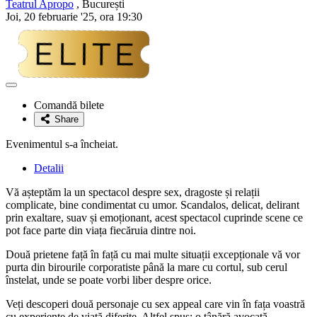
Teatrul Apropo
, București
Joi, 20 februarie '25, ora 19:30
Adaugă
la
Comandă bilete
favorite
Share
Evenimentul s-a încheiat.
Detalii
Vă așteptăm la un spectacol despre sex, dragoste și relații
complicate, bine condimentat cu umor. Scandalos, delicat, delirant
prin exaltare, suav și emoționant, acest spectacol cuprinde scene ce
pot face parte din viața fiecăruia dintre noi.
Două prietene față în față cu mai multe situații excepționale vă vor
purta din birourile corporatiste până la mare cu cortul, sub cerul
înstelat, unde se poate vorbi liber despre orice.
Veți descoperi două personaje cu sex appeal care vin în fața voastră
cu experiențe de viață diferite. Altfel spus: o tânără avocată