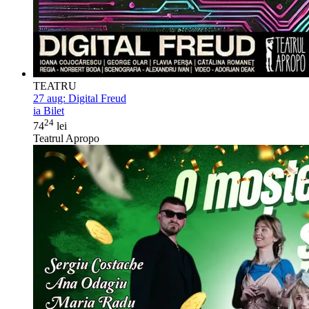
TEATRU
27 aug:
Digital Freud
ia Bilet
24
74
lei
Teatrul Apropo