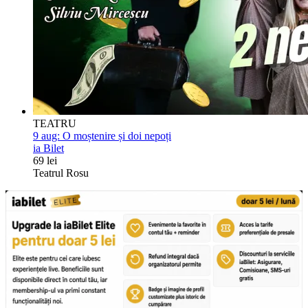
TEATRU
9 aug:
O moștenire și doi nepoți
ia Bilet
69 lei
Teatrul Rosu