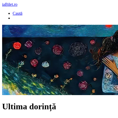
iaBilet.ro
Caută
Ultima dorință