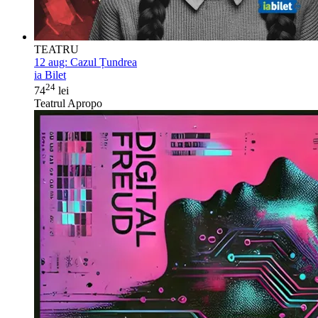
TEATRU
12 aug:
Cazul Țundrea
ia Bilet
24
74
lei
Teatrul Apropo