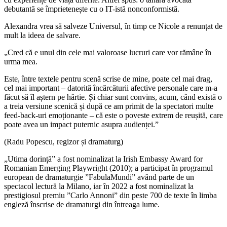
debutantă se împrietenește cu o IT-istă nonconformistă.
Alexandra vrea să salveze Universul, în timp ce Nicole a renunțat de
mult la ideea de salvare.
„Cred că e unul din cele mai valoroase lucruri care vor rămâne în
urma mea.
Este, între textele pentru scenă scrise de mine, poate cel mai drag,
cel mai important – datorită încărcăturii afective personale care m-a
făcut să îl aștern pe hârtie. Și chiar sunt convins, acum, când există o
a treia versiune scenică și după ce am primit de la spectatori multe
feed-back-uri emoționante – că este o poveste extrem de reușită, care
poate avea un impact puternic asupra audienței.”
(Radu Popescu, regizor și dramaturg)
„Utima dorință” a fost nominalizat la Irish Embassy Award for
Romanian Emerging Playwright (2010); a participat în programul
european de dramaturgie ”FabulaMundi” având parte de un
spectacol lectură la Milano, iar în 2022 a fost nominalizat la
prestigiosul premiu ”Carlo Annoni” din peste 700 de texte în limba
engleză înscrise de dramaturgi din întreaga lume.