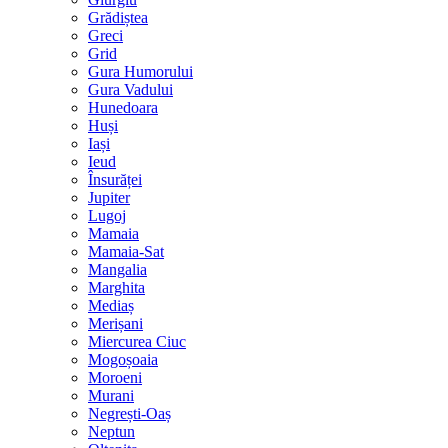
Grădiștea
Greci
Grid
Gura Humorului
Gura Vadului
Hunedoara
Huși
Iași
Ieud
Însurăței
Jupiter
Lugoj
Mamaia
Mamaia-Sat
Mangalia
Marghita
Mediaș
Merișani
Miercurea Ciuc
Mogoșoaia
Moroeni
Murani
Negrești-Oaș
Neptun