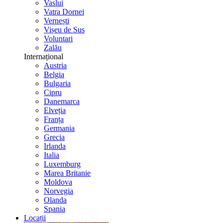
Vaslui
Vatra Dornei
Vernești
Vișeu de Sus
Voluntari
Zalău
Internațional
Austria
Belgia
Bulgaria
Cipru
Danemarca
Elveția
Franța
Germania
Grecia
Irlanda
Italia
Luxemburg
Marea Britanie
Moldova
Norvegia
Olanda
Spania
Locații