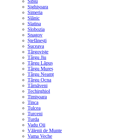
Sibiu
Sighișoara
Simeria
Slănic
Slatina
Slobozia
Snagov
Ștefănești
Suceava
Târgoviște
Târgu Jiu
Târgu Lăpuș
Târgu Mureș
Târgu Neamț
Târgu Ocna
Târnăveni
Techirghiol
Timișoara
Tinca
Tulcea
Turceni
Turda
Vadu Oii
Vălenii de Munte
Vama Veche