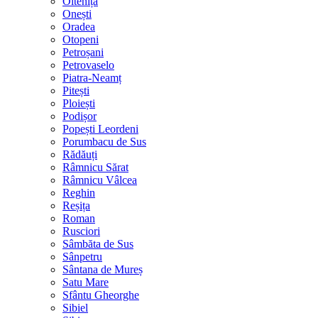
Oltenița
Onești
Oradea
Otopeni
Petroșani
Petrovaselo
Piatra-Neamț
Pitești
Ploiești
Podișor
Popești Leordeni
Porumbacu de Sus
Rădăuți
Râmnicu Sărat
Râmnicu Vâlcea
Reghin
Reșița
Roman
Rusciori
Sâmbăta de Sus
Sânpetru
Sântana de Mureș
Satu Mare
Sfântu Gheorghe
Sibiel