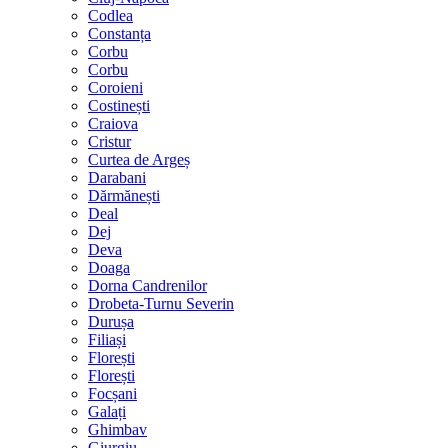
Codlea
Constanța
Corbu
Corbu
Coroieni
Costinești
Craiova
Cristur
Curtea de Argeș
Darabani
Dărmănești
Deal
Dej
Deva
Doaga
Dorna Candrenilor
Drobeta-Turnu Severin
Durușa
Filiași
Florești
Florești
Focșani
Galați
Ghimbav
Giurgiu