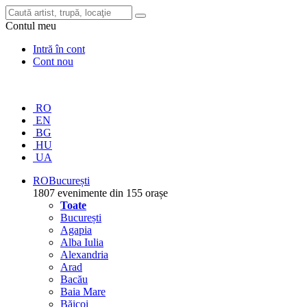
Contul meu
Intră în cont
Cont nou
RO
EN
BG
HU
UA
RO
București
1807 evenimente din 155 orașe
Toate
București
Agapia
Alba Iulia
Alexandria
Arad
Bacău
Baia Mare
Băicoi