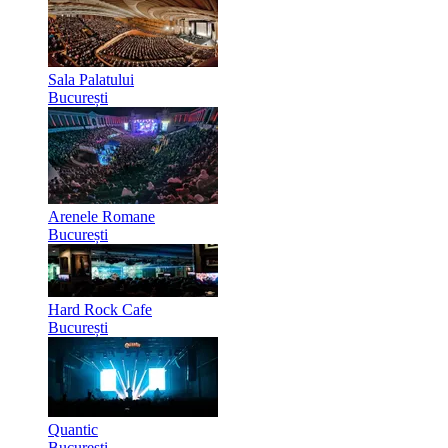
Sala Palatului
București
Arenele Romane
București
Hard Rock Cafe
București
Quantic
București