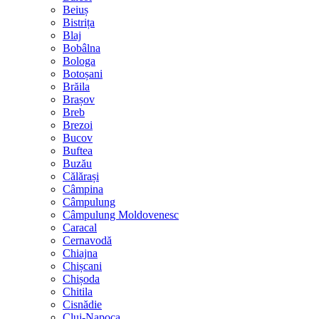
Beiuș
Bistrița
Blaj
Bobâlna
Bologa
Botoșani
Brăila
Brașov
Breb
Brezoi
Bucov
Buftea
Buzău
Călărași
Câmpina
Câmpulung
Câmpulung Moldovenesc
Caracal
Cernavodă
Chiajna
Chișcani
Chișoda
Chitila
Cisnădie
Cluj-Napoca