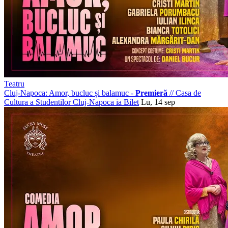
Teatru
Cluj-Napoca: Amor, bucluc și balamuc -
Premieră
//
Casa de
Cultura a Studentilor Cluj-Napoca
ia Bilet
Lu, 14 sep