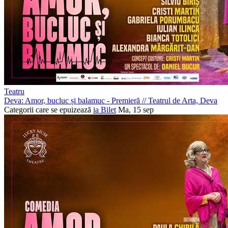
Teatru
Deva: Amor, bucluc și balamuc - Premieră
//
Teatrul de Arta, Deva
Categorii care se epuizează
ia Bilet
Ma, 15 sep