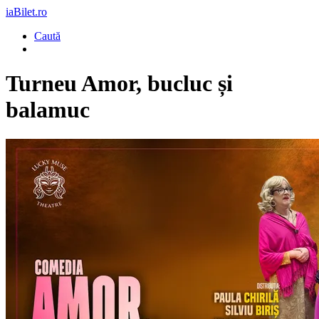
iaBilet.ro
Caută
Turneu Amor, bucluc și
balamuc