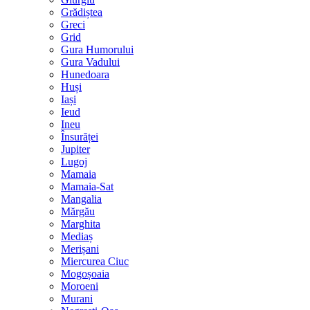
Grădiștea
Greci
Grid
Gura Humorului
Gura Vadului
Hunedoara
Huși
Iași
Ieud
Ineu
Însurăței
Jupiter
Lugoj
Mamaia
Mamaia-Sat
Mangalia
Mărgău
Marghita
Mediaș
Merișani
Miercurea Ciuc
Mogoșoaia
Moroeni
Murani