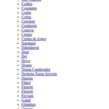
Codlea
Constanța
Corbu
Corbu
Coroieni
Costinești
Craiova
Cristur
Curtea de Argeș
Darabani
Dărmănești
Deal
Dej
Deva
Doaga
Dorna Candrenilor
Drobeta-Turnu Severin
Durușa
Filiași
Florești
Florești
Focșani
Galați
Ghimbav
Giurgiu