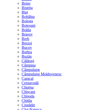
Beiuș
Bistrița
Blaj
Bobâlna
Bologa
Botoșani
Brăila
Brașov
Breb
Brezoi
Bucov
Buftea
Buzău
Călărași
Câmpina
Câmpulung
Câmpulung Moldovenesc
Caracal
Cernavodă
Chiajna
Chișcani
Chișoda
Chitila
Cisnădie
Cluj-Napoca