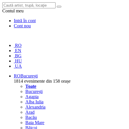
Contul meu
Intră în cont
Cont nou
RO
EN
BG
HU
UA
RO
București
1814 evenimente din 158 orașe
Toate
București
Agapia
Alba Iulia
Alexandria
Arad
Bacău
Baia Mare
Băicoi