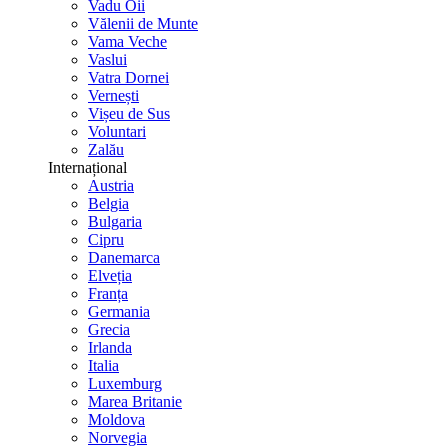
Vadu Oii
Vălenii de Munte
Vama Veche
Vaslui
Vatra Dornei
Vernești
Vișeu de Sus
Voluntari
Zalău
Internațional
Austria
Belgia
Bulgaria
Cipru
Danemarca
Elveția
Franța
Germania
Grecia
Irlanda
Italia
Luxemburg
Marea Britanie
Moldova
Norvegia