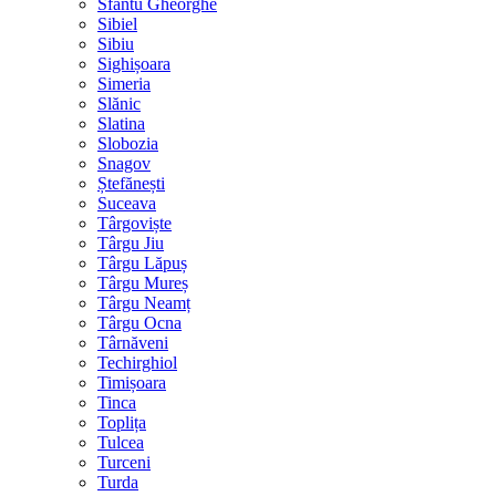
Sfântu Gheorghe
Sibiel
Sibiu
Sighișoara
Simeria
Slănic
Slatina
Slobozia
Snagov
Ștefănești
Suceava
Târgoviște
Târgu Jiu
Târgu Lăpuș
Târgu Mureș
Târgu Neamț
Târgu Ocna
Târnăveni
Techirghiol
Timișoara
Tinca
Toplița
Tulcea
Turceni
Turda