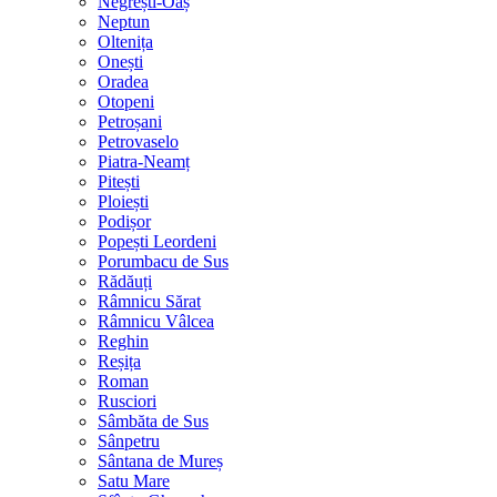
Negrești-Oaș
Neptun
Oltenița
Onești
Oradea
Otopeni
Petroșani
Petrovaselo
Piatra-Neamț
Pitești
Ploiești
Podișor
Popești Leordeni
Porumbacu de Sus
Rădăuți
Râmnicu Sărat
Râmnicu Vâlcea
Reghin
Reșița
Roman
Rusciori
Sâmbăta de Sus
Sânpetru
Sântana de Mureș
Satu Mare