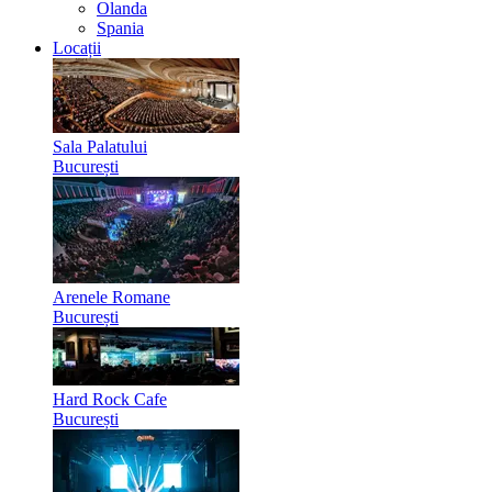
Olanda
Spania
Locații
Sala Palatului
București
Arenele Romane
București
Hard Rock Cafe
București