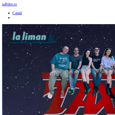
iaBilet.ro
Caută