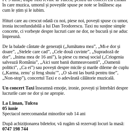
în care muzica, umorul și poveștile spuse pe note se întâlnesc așa
cum le știm și le iubim.
Hituri care au crescut odată cu noi, piese noi, povești spuse cu umor,
ironia inconfundabilă a lui Dan Teodorescu. Taxi nu susține simple
concerte, ci vorbește despre lucruri care ne dor, ne bucură și ne aduc
împreună.
De la balade cântate de generații („Jumătatea mea”, „Mi-e dor și
doare”, „Stelele care cad”, „Cele două cuvinte”, „Supradoză de
dor”, „Inima mea de 16 ani”), la piese cu mesaj social („Criogenia
salvează România”, „Aici sunt banii dumneavoastră”, „Oamenii
politici”, „Ca ei”) sau povești despre micile și marile dileme de cuplu
(„Karma, zenu’ și feng shuiu’”, „O să-mi las burtă pentru tine”,
„Non-stop”), concertul Taxi e o adevărată călătorie muzicală.
Un concert Taxi
înseamnă emoție, ironie, povești și întrebări despre
lucrurile care ne dor și ne apropie.
La Liman, Tulcea
05 iunie
Spectacol nerecomandat minorilor sub 14 ani
După achiziționarea biletelor, vă rugăm să rezervați locuri la masă:
0747 198 744