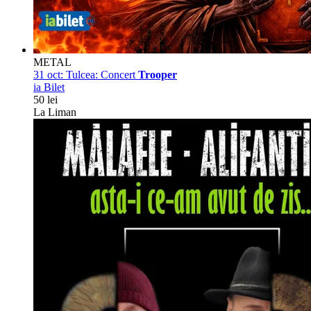
METAL
31 oct:
Tulcea: Concert
Trooper
ia Bilet
50 lei
La Liman