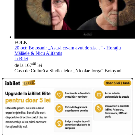
FOLK
20 oct:
Botosani: „Asta-i ce-am avut de zis…” - Horațiu
Mălăele & Nicu Alifantis
ia Bilet
40
de la 167
lei
Casa de Cultură a Sindicatelor „Nicolae Iorga” Botoșani