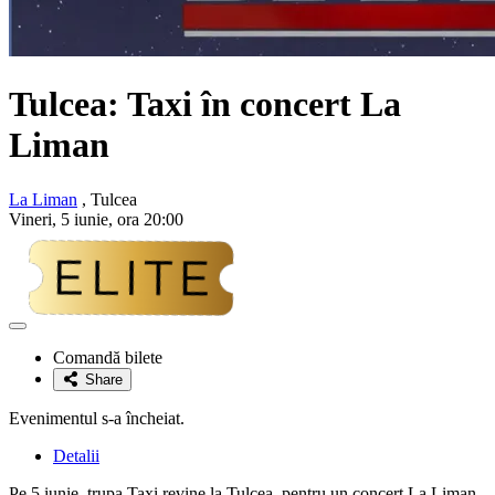
Tulcea:
Taxi
în concert La
Liman
La Liman
, Tulcea
Vineri, 5 iunie, ora 20:00
Adaugă
la
Comandă bilete
favorite
Share
Evenimentul s-a încheiat.
Detalii
Pe 5 iunie, trupa Taxi revine la Tulcea, pentru un concert La Liman