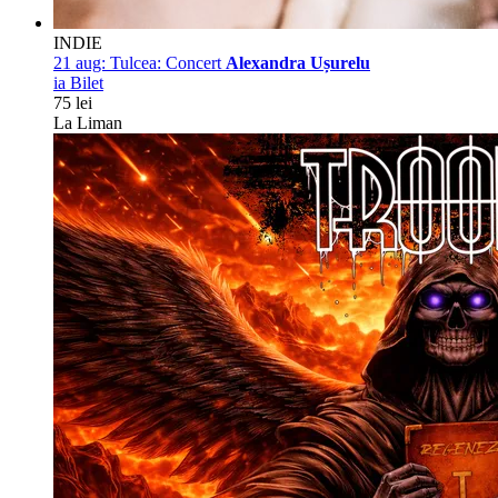
INDIE
21 aug:
Tulcea: Concert
Alexandra Ușurelu
ia Bilet
75 lei
La Liman