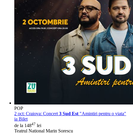
POP
2 oct:
Craiova: Concert
3 Sud Est
"Amintiri pentru o viata"
ia Bilet
47
de la 148
lei
Teatrul National Marin Sorescu