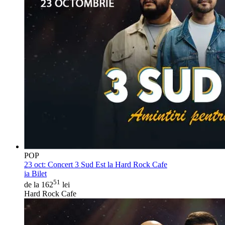
POP
23 oct:
Concert 3 Sud Est la Hard Rock Cafe
ia Bilet
51
de la 162
lei
Hard Rock Cafe