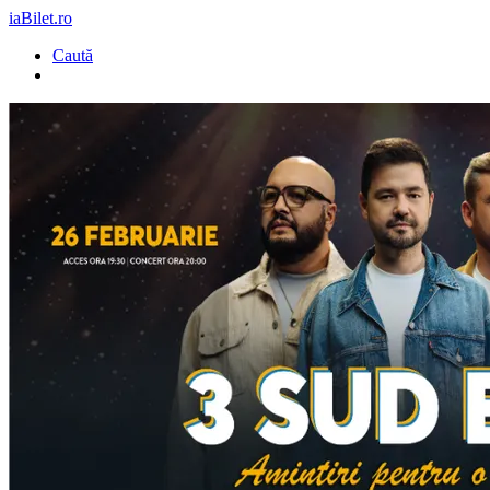
iaBilet.ro
Caută