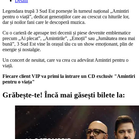
Detalii
Legendara trupă 3 Sud Est pornește în turneul național „Amintiri
pentru o viață”, dedicat generațiilor care au crescut cu hiturile lor,
dar și noilor fani care le descoperă muzica.
Cu o carieră de aproape trei decenii și piese devenite emblematice
precum „Ai plecat”, „Amintirile”, „Emoții” sau „Jumătatea mea mai
bună”, 3 Sud Est vine în orașul tău cu un show emoționant, plin de
energie și nostalgie.
Un concert de neuitat, care va crea cu adevărat Amintiri pentru o
viață.
Fiecare client VIP va primi la intrare un CD exclusiv "Amintiri
pentru o viața
"
Grăbește-te!
Încă mai găsești bilete la: