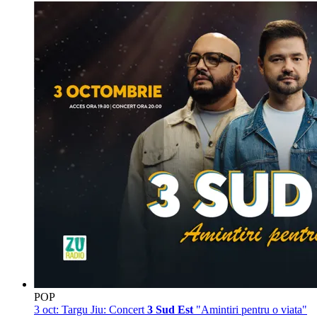
POP
3 oct:
Targu Jiu: Concert
3 Sud Est
"Amintiri pentru o viata"