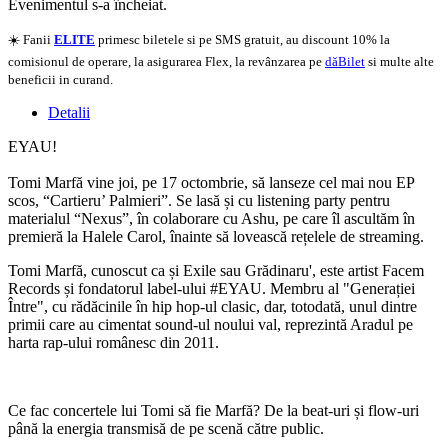
Evenimentul s-a încheiat.
☀️ Fanii
ELITE
primesc biletele si pe SMS gratuit, au discount 10% la
comisionul de operare, la asigurarea Flex, la revânzarea pe
dăBilet
si multe alte
beneficii in curand.
Detalii
EYAU!
Tomi Marfă vine joi, pe 17 octombrie, să lanseze cel mai nou EP
scos, “Cartieru’ Palmieri”. Se lasă și cu listening party pentru
materialul “Nexus”, în colaborare cu Ashu, pe care îl ascultăm în
premieră la Halele Carol, înainte să lovească rețelele de streaming.
Tomi Marfă, cunoscut ca și Exile sau Grădinaru', este artist Facem
Records și fondatorul label-ului #EYAU. Membru al "Generației
Între", cu rădăcinile în hip hop-ul clasic, dar, totodată, unul dintre
primii care au cimentat sound-ul noului val, reprezintă Aradul pe
harta rap-ului românesc din 2011.
Ce fac concertele lui Tomi să fie Marfă? De la beat-uri și flow-uri
până la energia transmisă de pe scenă către public.