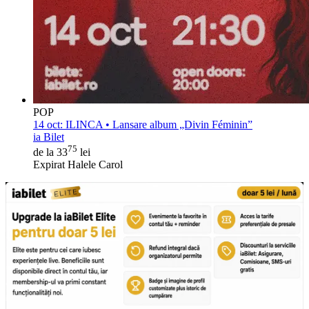
POP
14 oct:
ILINCA • Lansare album „Divin Féminin”
ia Bilet
75
de la 33
lei
Expirat Halele Carol