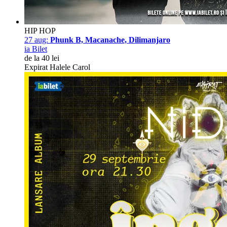
HIP HOP
27 aug:
Phunk B, Macanache, Dilimanjaro
ia Bilet
de la 40 lei
Expirat Halele Carol