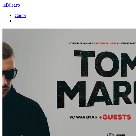
iaBilet.ro
Caută