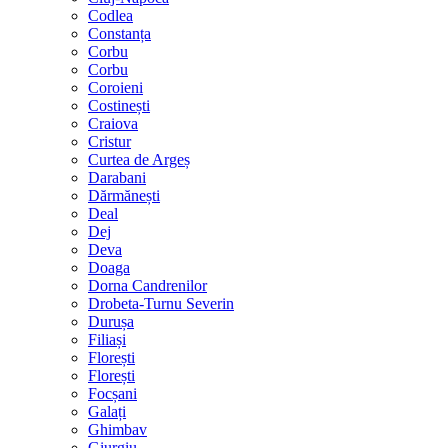
Codlea
Constanța
Corbu
Corbu
Coroieni
Costinești
Craiova
Cristur
Curtea de Argeș
Darabani
Dărmănești
Deal
Dej
Deva
Doaga
Dorna Candrenilor
Drobeta-Turnu Severin
Durușa
Filiași
Florești
Florești
Focșani
Galați
Ghimbav
Giurgiu