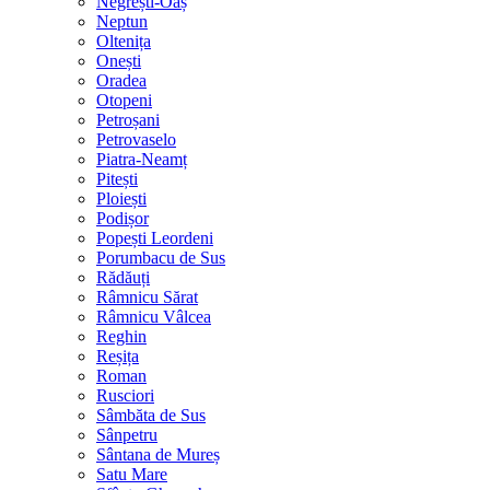
Negrești-Oaș
Neptun
Oltenița
Onești
Oradea
Otopeni
Petroșani
Petrovaselo
Piatra-Neamț
Pitești
Ploiești
Podișor
Popești Leordeni
Porumbacu de Sus
Rădăuți
Râmnicu Sărat
Râmnicu Vâlcea
Reghin
Reșița
Roman
Rusciori
Sâmbăta de Sus
Sânpetru
Sântana de Mureș
Satu Mare