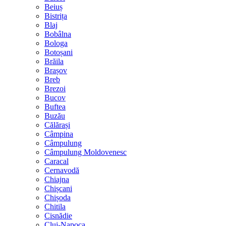
Beiuș
Bistrița
Blaj
Bobâlna
Bologa
Botoșani
Brăila
Brașov
Breb
Brezoi
Bucov
Buftea
Buzău
Călărași
Câmpina
Câmpulung
Câmpulung Moldovenesc
Caracal
Cernavodă
Chiajna
Chișcani
Chișoda
Chitila
Cisnădie
Cluj-Napoca