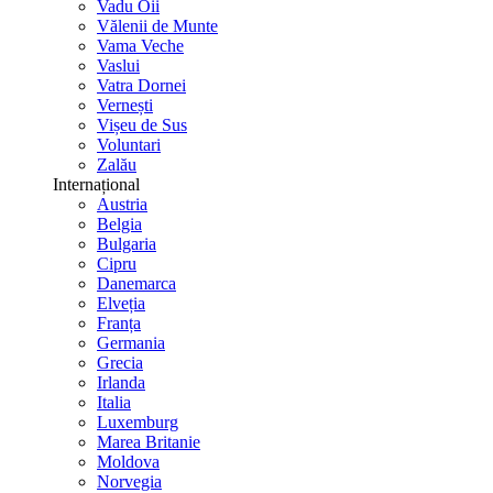
Vadu Oii
Vălenii de Munte
Vama Veche
Vaslui
Vatra Dornei
Vernești
Vișeu de Sus
Voluntari
Zalău
Internațional
Austria
Belgia
Bulgaria
Cipru
Danemarca
Elveția
Franța
Germania
Grecia
Irlanda
Italia
Luxemburg
Marea Britanie
Moldova
Norvegia