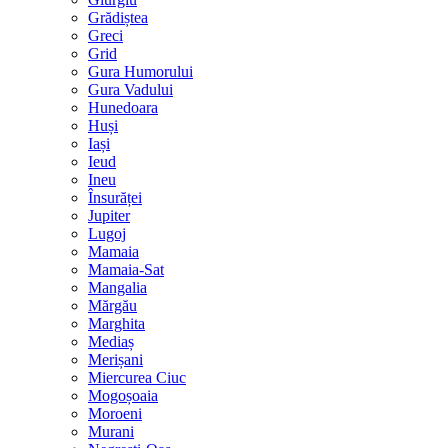
Grădiștea
Greci
Grid
Gura Humorului
Gura Vadului
Hunedoara
Huși
Iași
Ieud
Ineu
Însurăței
Jupiter
Lugoj
Mamaia
Mamaia-Sat
Mangalia
Mărgău
Marghita
Mediaș
Merișani
Miercurea Ciuc
Mogoșoaia
Moroeni
Murani