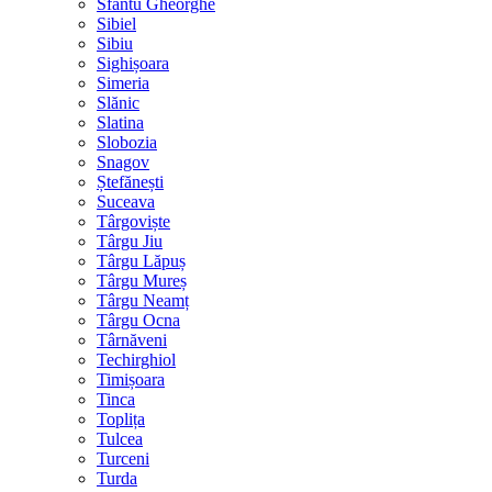
Sfântu Gheorghe
Sibiel
Sibiu
Sighișoara
Simeria
Slănic
Slatina
Slobozia
Snagov
Ștefănești
Suceava
Târgoviște
Târgu Jiu
Târgu Lăpuș
Târgu Mureș
Târgu Neamț
Târgu Ocna
Târnăveni
Techirghiol
Timișoara
Tinca
Toplița
Tulcea
Turceni
Turda