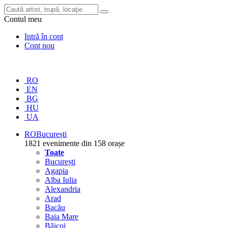
Contul meu
Intră în cont
Cont nou
RO
EN
BG
HU
UA
RO
București
1821 evenimente din 158 orașe
Toate
București
Agapia
Alba Iulia
Alexandria
Arad
Bacău
Baia Mare
Băicoi