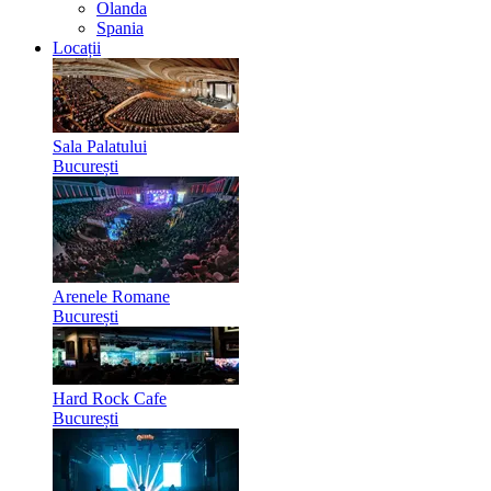
Olanda
Spania
Locații
Sala Palatului
București
Arenele Romane
București
Hard Rock Cafe
București