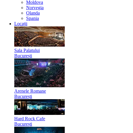
Moldova
Norvegia
Olanda
Spania
Locații
Sala Palatului
București
Arenele Romane
București
Hard Rock Cafe
București