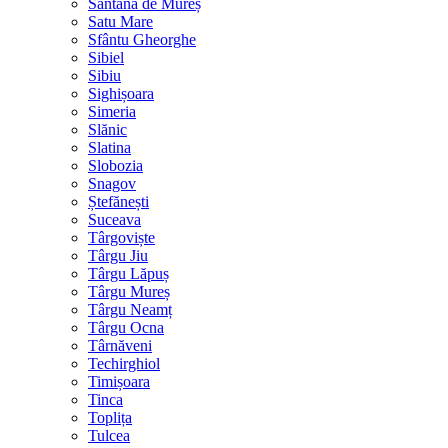
Sântana de Mureș
Satu Mare
Sfântu Gheorghe
Sibiel
Sibiu
Sighișoara
Simeria
Slănic
Slatina
Slobozia
Snagov
Ștefănești
Suceava
Târgoviște
Târgu Jiu
Târgu Lăpuș
Târgu Mureș
Târgu Neamț
Târgu Ocna
Târnăveni
Techirghiol
Timișoara
Tinca
Toplița
Tulcea