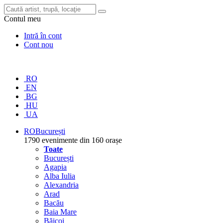
Contul meu
Intră în cont
Cont nou
RO
EN
BG
HU
UA
RO
București
1790 evenimente din 160 orașe
Toate
București
Agapia
Alba Iulia
Alexandria
Arad
Bacău
Baia Mare
Băicoi