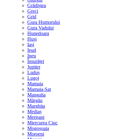
Grădiștea
Greci
Grid
Gura Humorului
Gura Vadului
Hunedoara
Huși
Iași
Ieud
Ineu
Însurăței
Jupiter
Luduș
Lugoj
Mamaia
Mamaia-Sat
Mangalia
Mărgău
Marghita
Mediaș
Merișani
Miercurea Ciuc
Mogoșoaia
Moroeni