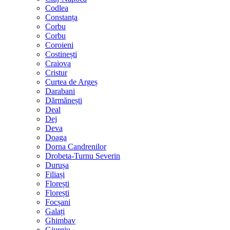
Codlea
Constanța
Corbu
Corbu
Coroieni
Costinești
Craiova
Cristur
Curtea de Argeș
Darabani
Dărmănești
Deal
Dej
Deva
Doaga
Dorna Candrenilor
Drobeta-Turnu Severin
Durușa
Filiași
Florești
Florești
Focșani
Galați
Ghimbav
Giurgiu