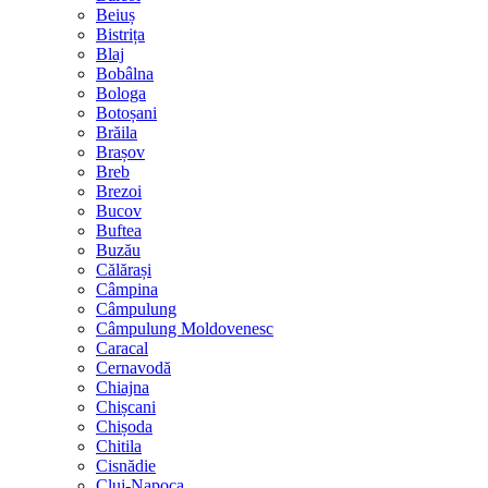
Beiuș
Bistrița
Blaj
Bobâlna
Bologa
Botoșani
Brăila
Brașov
Breb
Brezoi
Bucov
Buftea
Buzău
Călărași
Câmpina
Câmpulung
Câmpulung Moldovenesc
Caracal
Cernavodă
Chiajna
Chișcani
Chișoda
Chitila
Cisnădie
Cluj-Napoca