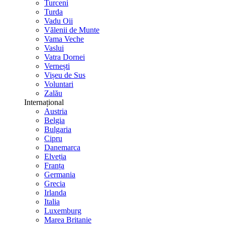
Turceni
Turda
Vadu Oii
Vălenii de Munte
Vama Veche
Vaslui
Vatra Dornei
Vernești
Vișeu de Sus
Voluntari
Zalău
Internațional
Austria
Belgia
Bulgaria
Cipru
Danemarca
Elveția
Franța
Germania
Grecia
Irlanda
Italia
Luxemburg
Marea Britanie