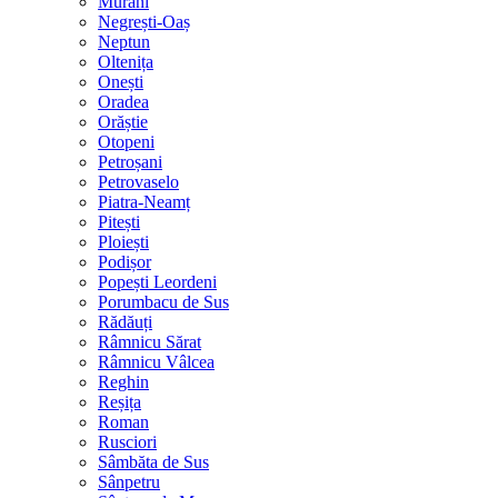
Murani
Negrești-Oaș
Neptun
Oltenița
Onești
Oradea
Orăștie
Otopeni
Petroșani
Petrovaselo
Piatra-Neamț
Pitești
Ploiești
Podișor
Popești Leordeni
Porumbacu de Sus
Rădăuți
Râmnicu Sărat
Râmnicu Vâlcea
Reghin
Reșița
Roman
Rusciori
Sâmbăta de Sus
Sânpetru