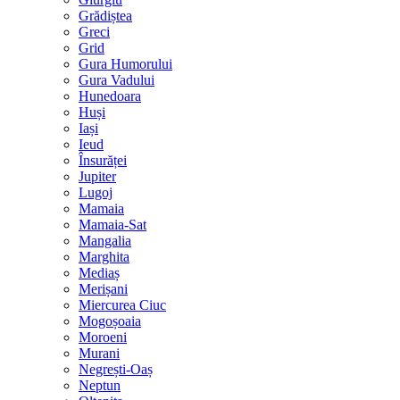
Grădiștea
Greci
Grid
Gura Humorului
Gura Vadului
Hunedoara
Huși
Iași
Ieud
Însurăței
Jupiter
Lugoj
Mamaia
Mamaia-Sat
Mangalia
Marghita
Mediaș
Merișani
Miercurea Ciuc
Mogoșoaia
Moroeni
Murani
Negrești-Oaș
Neptun