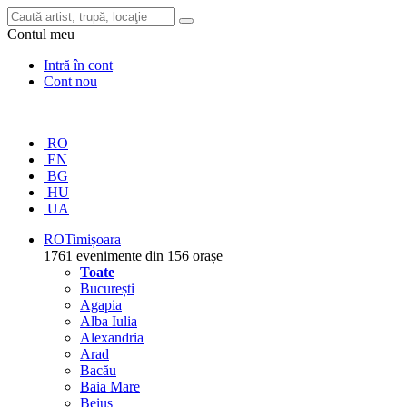
Contul meu
Intră în cont
Cont nou
RO
EN
BG
HU
UA
RO
Timișoara
1761 evenimente din 156 orașe
Toate
București
Agapia
Alba Iulia
Alexandria
Arad
Bacău
Baia Mare
Beiuș