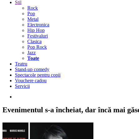
Stil
Rock
Pop
Metal
Electronica
Hip Hop
Festivaluri
Clasica
Pop Rock
Jazz
Toate
Teatru
Stand-up comedy
Spectacole pentru copii
Vouchere cadou
Servicii
Evenimentul s-a încheiat,
dar încă mai găseș