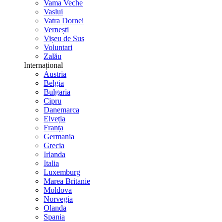
Vama Veche
Vaslui
Vatra Dornei
Vernești
Vișeu de Sus
Voluntari
Zalău
Internațional
Austria
Belgia
Bulgaria
Cipru
Danemarca
Elveția
Franța
Germania
Grecia
Irlanda
Italia
Luxemburg
Marea Britanie
Moldova
Norvegia
Olanda
Spania