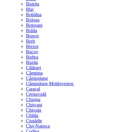
Bistrița
Blaj
Bobâlna
Bologa
Botoșani
Brăila
Brașov
Breb
Brezoi
Bucov
Buftea
Buzău
Călărași
Câmpina
Câmpulung
Câmpulung Moldovenesc
Caracal
Cernavodă
Chiajna
Chișcani
Chișoda
Chitila
Cisnădie
Cluj-Napoca
Codlea