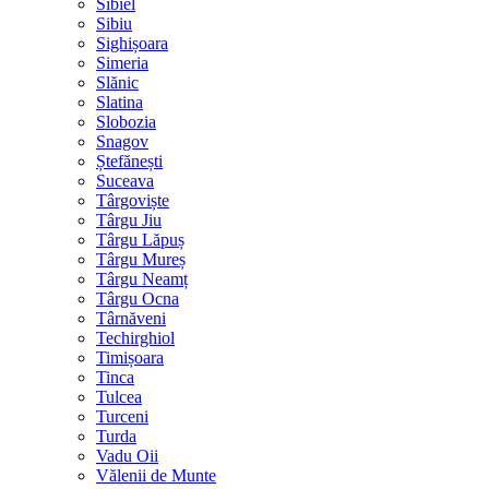
Sibiel
Sibiu
Sighișoara
Simeria
Slănic
Slatina
Slobozia
Snagov
Ștefănești
Suceava
Târgoviște
Târgu Jiu
Târgu Lăpuș
Târgu Mureș
Târgu Neamț
Târgu Ocna
Târnăveni
Techirghiol
Timișoara
Tinca
Tulcea
Turceni
Turda
Vadu Oii
Vălenii de Munte