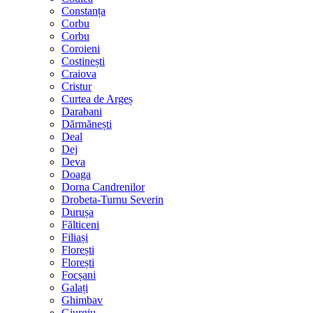
Constanța
Corbu
Corbu
Coroieni
Costinești
Craiova
Cristur
Curtea de Argeș
Darabani
Dărmănești
Deal
Dej
Deva
Doaga
Dorna Candrenilor
Drobeta-Turnu Severin
Durușa
Fălticeni
Filiași
Florești
Florești
Focșani
Galați
Ghimbav
Giurgiu