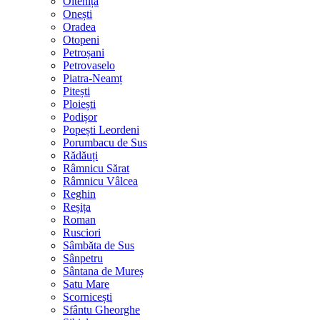
Oltenița
Onești
Oradea
Otopeni
Petroșani
Petrovaselo
Piatra-Neamț
Pitești
Ploiești
Podișor
Popești Leordeni
Porumbacu de Sus
Rădăuți
Râmnicu Sărat
Râmnicu Vâlcea
Reghin
Reșița
Roman
Rusciori
Sâmbăta de Sus
Sânpetru
Sântana de Mureș
Satu Mare
Scornicești
Sfântu Gheorghe