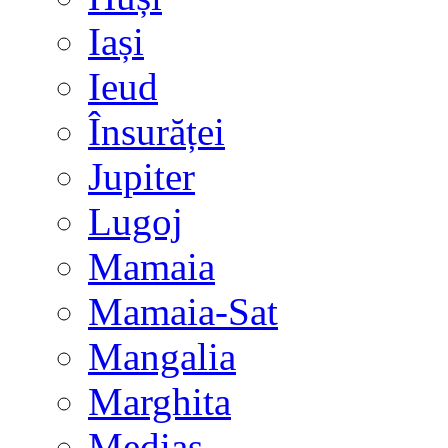
Iași
Ieud
Însurăței
Jupiter
Lugoj
Mamaia
Mamaia-Sat
Mangalia
Marghita
Mediaș