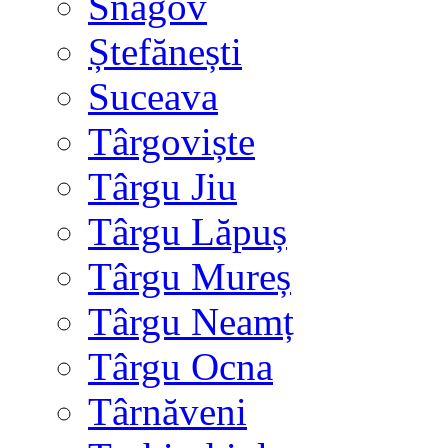
Snagov
Ștefănești
Suceava
Târgoviște
Târgu Jiu
Târgu Lăpuș
Târgu Mureș
Târgu Neamț
Târgu Ocna
Târnăveni