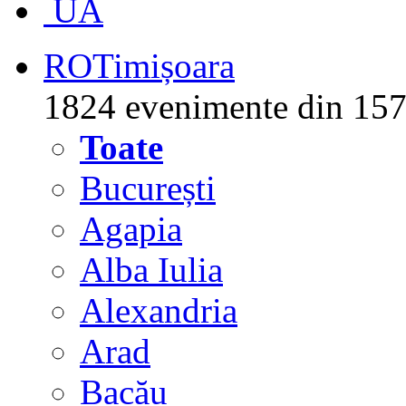
UA
RO
Timișoara
1824 evenimente din 157
Toate
București
Agapia
Alba Iulia
Alexandria
Arad
Bacău