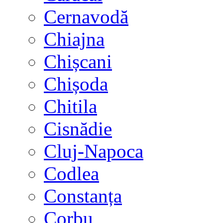
Cernavodă
Chiajna
Chișcani
Chișoda
Chitila
Cisnădie
Cluj-Napoca
Codlea
Constanța
Corbu