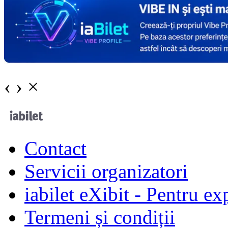
‹
›
×
Contact
Servicii organizatori
iabilet eXibit - Pentru ex
Termeni și condiții