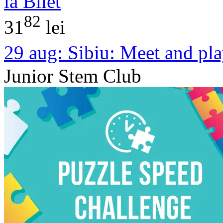
ia Bilet
82
31
lei
29 aug:
Sibiu: Meet and pl
Junior Stem Club