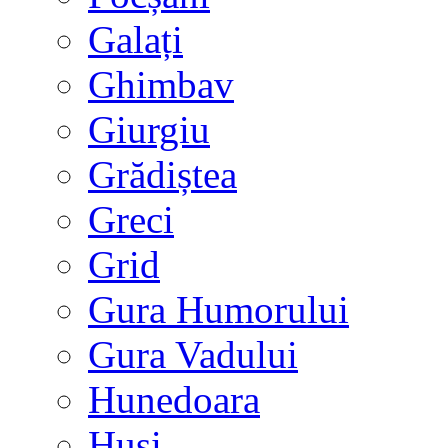
Galați
Ghimbav
Giurgiu
Grădiștea
Greci
Grid
Gura Humorului
Gura Vadului
Hunedoara
Huși