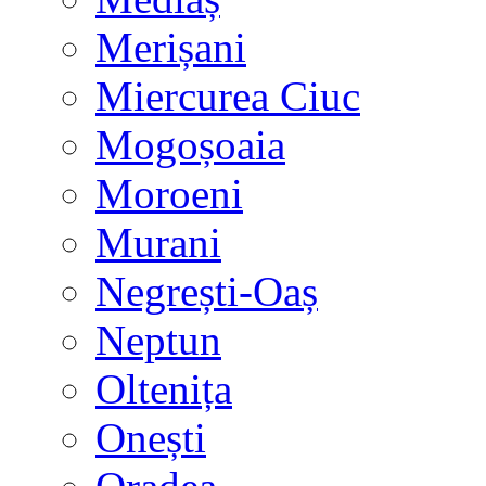
Merișani
Miercurea Ciuc
Mogoșoaia
Moroeni
Murani
Negrești-Oaș
Neptun
Oltenița
Onești