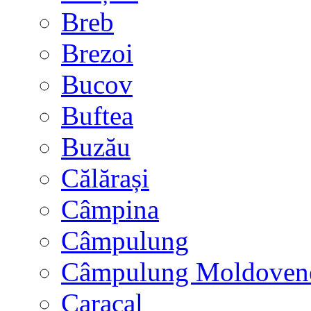
Breb
Brezoi
Bucov
Buftea
Buzău
Călărași
Câmpina
Câmpulung
Câmpulung Moldoven
Caracal