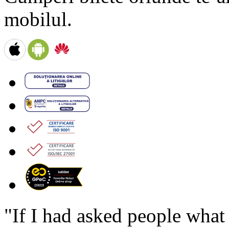
mobilul.
"If I had asked people wha