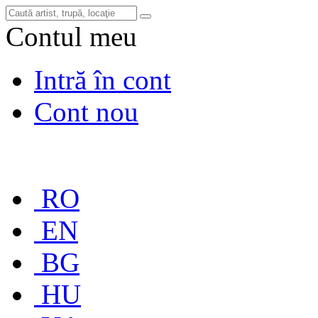
Contul meu
Intră în cont
Cont nou
RO
EN
BG
HU