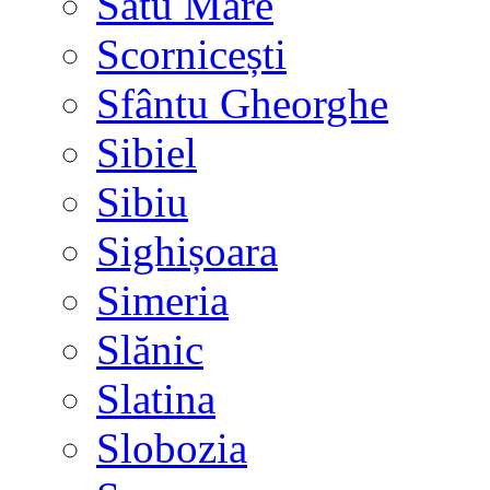
Satu Mare
Scornicești
Sfântu Gheorghe
Sibiel
Sibiu
Sighișoara
Simeria
Slănic
Slatina
Slobozia