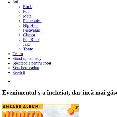
Stil
Rock
Pop
Metal
Electronica
Hip Hop
Festivaluri
Clasica
Pop Rock
Jazz
Toate
Teatru
Stand-up comedy
Spectacole pentru copii
Vouchere cadou
Servicii
Evenimentul s-a încheiat,
dar încă mai găseș