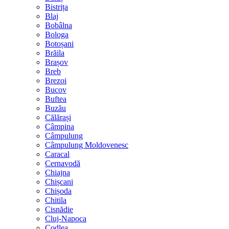
Bistrița
Blaj
Bobâlna
Bologa
Botoșani
Brăila
Brașov
Breb
Brezoi
Bucov
Buftea
Buzău
Călărași
Câmpina
Câmpulung
Câmpulung Moldovenesc
Caracal
Cernavodă
Chiajna
Chișcani
Chișoda
Chitila
Cisnădie
Cluj-Napoca
Codlea