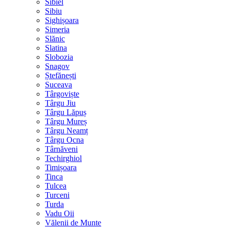
Sibiel
Sibiu
Sighișoara
Simeria
Slănic
Slatina
Slobozia
Snagov
Ștefănești
Suceava
Târgoviște
Târgu Jiu
Târgu Lăpuș
Târgu Mureș
Târgu Neamț
Târgu Ocna
Târnăveni
Techirghiol
Timișoara
Tinca
Tulcea
Turceni
Turda
Vadu Oii
Vălenii de Munte