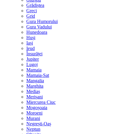
Grădiștea
Greci
Grid
Gura Humorului
Gura Vadului
Hunedoara
Huși
Iași
Ieud
Însurăței
Jupiter
Lugoj
Mamaia
Mamaia-Sat
Mangalia
Marghita
Mediaș
Merișani
Miercurea Ciuc
Mogoșoaia
Moroeni
Murani
Negrești-Oaș
Neptun