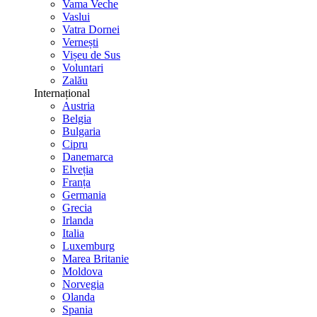
Vama Veche
Vaslui
Vatra Dornei
Vernești
Vișeu de Sus
Voluntari
Zalău
Internațional
Austria
Belgia
Bulgaria
Cipru
Danemarca
Elveția
Franța
Germania
Grecia
Irlanda
Italia
Luxemburg
Marea Britanie
Moldova
Norvegia
Olanda
Spania