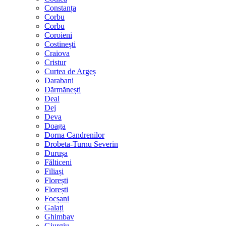
Constanța
Corbu
Corbu
Coroieni
Costinești
Craiova
Cristur
Curtea de Argeș
Darabani
Dărmănești
Deal
Dej
Deva
Doaga
Dorna Candrenilor
Drobeta-Turnu Severin
Durușa
Fălticeni
Filiași
Florești
Florești
Focșani
Galați
Ghimbav
Giurgiu