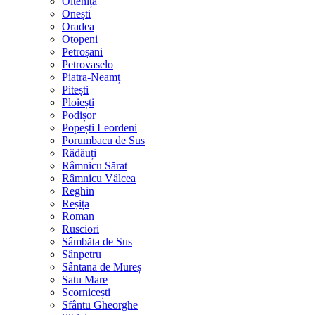
Oltenița
Onești
Oradea
Otopeni
Petroșani
Petrovaselo
Piatra-Neamț
Pitești
Ploiești
Podișor
Popești Leordeni
Porumbacu de Sus
Rădăuți
Râmnicu Sărat
Râmnicu Vâlcea
Reghin
Reșița
Roman
Rusciori
Sâmbăta de Sus
Sânpetru
Sântana de Mureș
Satu Mare
Scornicești
Sfântu Gheorghe