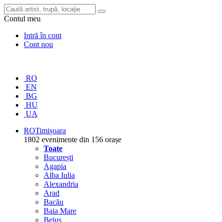
Contul meu
Intră în cont
Cont nou
RO
EN
BG
HU
UA
RO
Timișoara
1802 evenimente din 156 orașe
Toate
București
Agapia
Alba Iulia
Alexandria
Arad
Bacău
Baia Mare
Beiuș