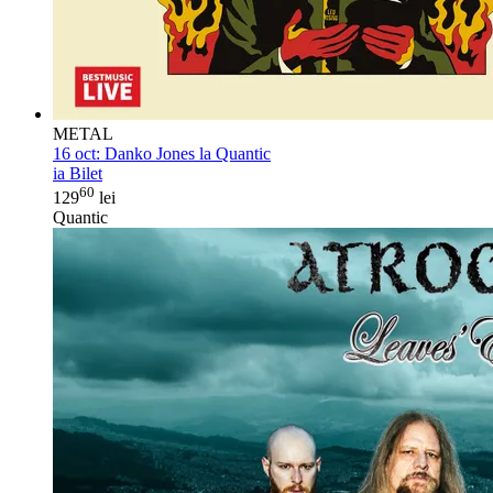
METAL
16 oct:
Danko Jones la Quantic
ia Bilet
60
129
lei
Quantic