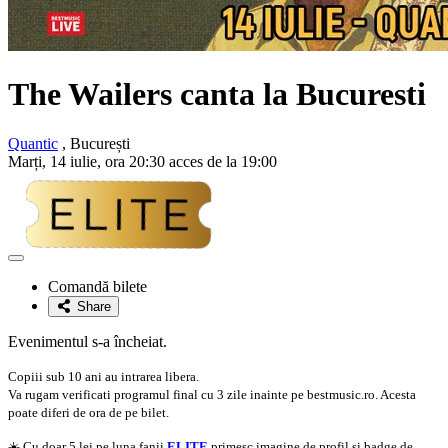
The Wailers canta la Bucuresti
Quantic
, București
Marți, 14 iulie, ora 20:30 acces de la 19:00
Adaugă
la
Comandă bilete
favorite
Share
Evenimentul s-a încheiat.
Copiii sub 10 ani au intrarea libera.
Va rugam verificati programul final cu 3 zile inainte pe bestmusic.ro. Acesta
poate diferi de ora de pe bilet.
☀️ Cu doar 5 lei pe luna fanii
ELITE
primesc imagine de profil si badge de