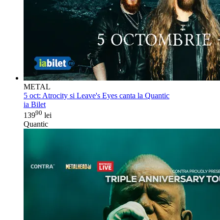
METAL
5 oct:
Atrocity si Leave's Eyes canta la Quantic
ia Bilet
90
139
lei
Quantic