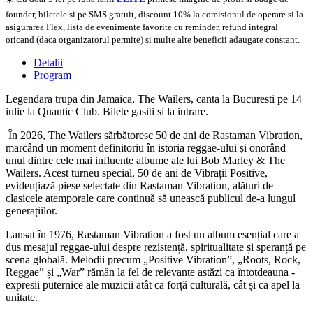
founder, biletele si pe SMS gratuit, discount 10% la comisionul de operare si la
asigurarea Flex, lista de evenimente favorite cu reminder, refund integral
oricand (daca organizatorul permite) si multe alte beneficii adaugate constant.
Detalii
Program
Legendara trupa din Jamaica, The Wailers, canta la Bucuresti pe 14
iulie la Quantic Club. Bilete gasiti si la intrare.
În 2026, The Wailers sărbătoresc 50 de ani de Rastaman Vibration,
marcând un moment definitoriu în istoria reggae-ului și onorând
unul dintre cele mai influente albume ale lui Bob Marley & The
Wailers. Acest turneu special, 50 de ani de Vibrații Positive,
evidențiază piese selectate din Rastaman Vibration, alături de
clasicele atemporale care continuă să unească publicul de-a lungul
generațiilor.
Lansat în 1976, Rastaman Vibration a fost un album esențial care a
dus mesajul reggae-ului despre rezistență, spiritualitate și speranță pe
scena globală. Melodii precum „Positive Vibration”, „Roots, Rock,
Reggae” și „War” rămân la fel de relevante astăzi ca întotdeauna -
expresii puternice ale muzicii atât ca forță culturală, cât și ca apel la
unitate.