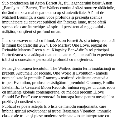
Sub conducerea lui Aston Barrett Jr., fiul legendarului basist Aston
„Familyman” Barrett, The Wailers continuă să-și onoreze rădăcinile,
ducând muzica mai departe cu scop și autenticitate. Alături de
Mitchell Brunings, a cărui voce profundă și prezență scenică
impunătoare au captivat publicul din întreaga lume, trupa oferă
spectacole care întruchipează spiritul persistent al reggae-ului -
înălțător, conștient și profund uman.
Într-o crossover unică cu filmul, Aston Barrett Jr. și-a interpretat tatăl
în filmul biografic din 2024, Bob Marley: One Love, regizat de
Reinaldo Marcus Green și cu Kingsley Ben-Adir în rol principal.
Portretizarea sa a adăugat o autenticitate rară, ancorată în experiența
trăită și o conexiune personală profundă cu moștenirea.
Pe lângă onorarea trecutului, The Wailers rămân ferm înrădăcinați în
prezent. Albumele lor recente, One World și Evolution - ambele
nominalizate la premiile Grammy - reafirmă vitalitatea creativă a
trupei. Evolution, produs de câștigătorul premiului Grammy, Emilio
Estefan Jr., la Crescent Moon Records, îmbină reggae-ul clasic roots
cu influențe globale contemporane, cu melodii precum „Love
Should Be Free” care rezonează în întreaga lume pentru mesajul lor
pozitiv și conștient social.
Publicul se poate aștepta la o listă de melodii emoționantă, care
îmbină spiritul revoluționar al trupei Rastaman Vibration, imnurile
clasice ale trupei și piese moderne selectate - toate interpretate cu