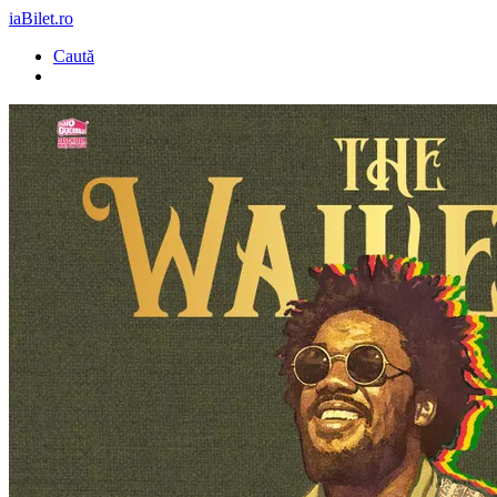
iaBilet.ro
Caută