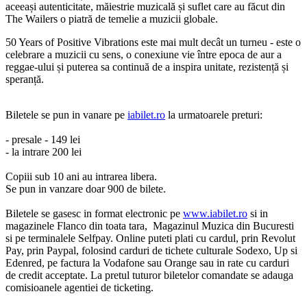
aceeași autenticitate, măiestrie muzicală și suflet care au făcut din
The Wailers o piatră de temelie a muzicii globale.
50 Years of Positive Vibrations este mai mult decât un turneu - este o
celebrare a muzicii cu sens, o conexiune vie între epoca de aur a
reggae-ului și puterea sa continuă de a inspira unitate, rezistență și
speranță.
Biletele se pun in vanare pe
iabilet.ro
la urmatoarele preturi:
- presale - 149 lei
- la intrare 200 lei
Copiii sub 10 ani au intrarea libera.
Se pun in vanzare doar 900 de bilete.
Biletele se gasesc in format electronic pe
www.iabilet.ro
si in
magazinele Flanco din toata tara, Magazinul Muzica din Bucuresti
si pe terminalele Selfpay. Online puteti plati cu cardul, prin Revolut
Pay, prin Paypal, folosind carduri de tichete culturale Sodexo, Up si
Edenred, pe factura la Vodafone sau Orange sau in rate cu carduri
de credit acceptate. La pretul tuturor biletelor comandate se adauga
comisioanele agentiei de ticketing.