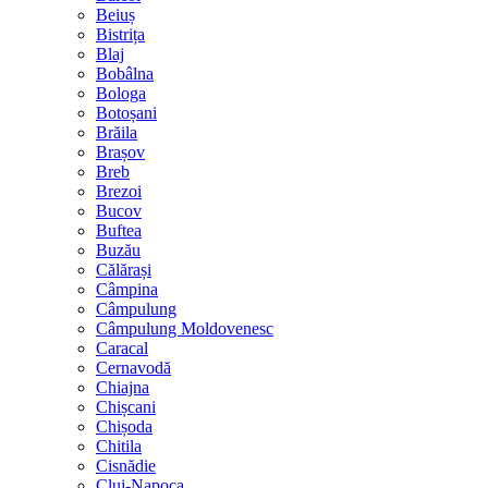
Beiuș
Bistrița
Blaj
Bobâlna
Bologa
Botoșani
Brăila
Brașov
Breb
Brezoi
Bucov
Buftea
Buzău
Călărași
Câmpina
Câmpulung
Câmpulung Moldovenesc
Caracal
Cernavodă
Chiajna
Chișcani
Chișoda
Chitila
Cisnădie
Cluj-Napoca