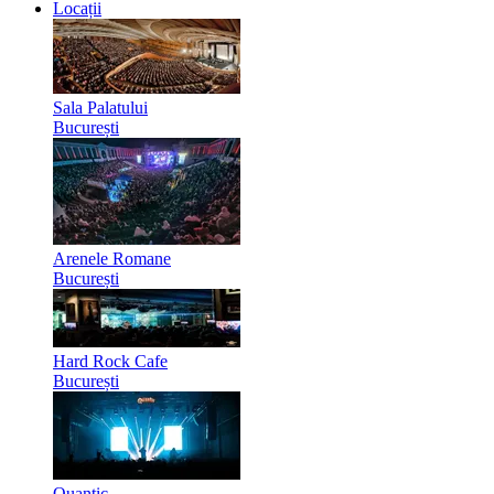
Locații
Sala Palatului
București
Arenele Romane
București
Hard Rock Cafe
București
Quantic