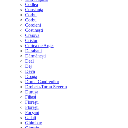
Codlea
Constanța
Corbu
Corbu
Coroieni
Costinești
Craiova
Cristur
Curtea de Argeș
Darabani
Dărmănești
Deal
Dej
Deva
Doaga
Dorna Candrenilor
Drobeta-Turnu Severin
Durușa
Filiași
Florești
Florești
Focșani
Galați
Ghimbav
Giurgiu