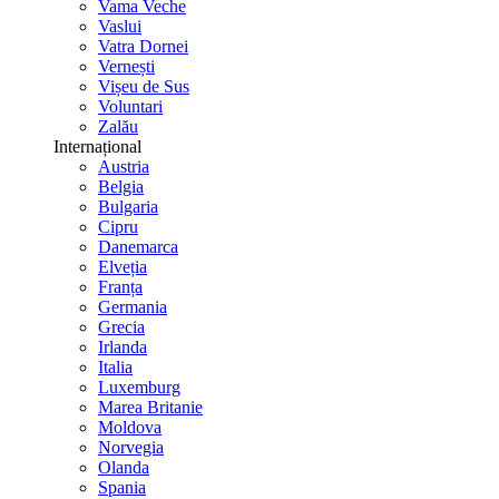
Vama Veche
Vaslui
Vatra Dornei
Vernești
Vișeu de Sus
Voluntari
Zalău
Internațional
Austria
Belgia
Bulgaria
Cipru
Danemarca
Elveția
Franța
Germania
Grecia
Irlanda
Italia
Luxemburg
Marea Britanie
Moldova
Norvegia
Olanda
Spania