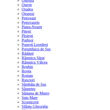
Oltenița
Onești
Oradea
Otopeni
Petroșani
Petrovaselo
Piatra-Neamț
Pitești
Ploiești
Podișor
Popești Leordeni
Porumbacu de Sus
Rădăuți
Râmnicu Sărat
Râmnicu Vâlcea
Reghin
Reșița
Roman
Rusciori
Sâmbăta de Sus
Sânpetru
Sântana de Mureș
Satu Mare
Scornicești
Sfântu Gheorghe