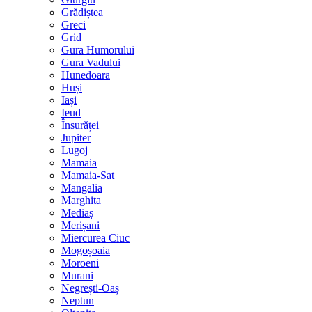
Grădiștea
Greci
Grid
Gura Humorului
Gura Vadului
Hunedoara
Huși
Iași
Ieud
Însurăței
Jupiter
Lugoj
Mamaia
Mamaia-Sat
Mangalia
Marghita
Mediaș
Merișani
Miercurea Ciuc
Mogoșoaia
Moroeni
Murani
Negrești-Oaș
Neptun