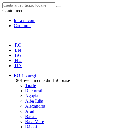
Contul meu
Intră în cont
Cont nou
RO
EN
BG
HU
UA
RO
București
1801 evenimente din 156 orașe
Toate
București
Agapia
Alba Iulia
Alexandria
Arad
Bacău
Baia Mare
Băicoi