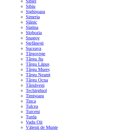
Sibiel
Sibiu
Sighișoara
Simeria
Slănic
Slatina
Slobozia
Snagov
Ștefănești
Suceava
Târgoviște
Târgu Jiu
Târgu Lăpuș
Târgu Mureș
Târgu Neamț
Târgu Ocna
Târnăveni
Techirghiol
Timișoara
Tinca
Tulcea
Turceni
Turda
Vadu Oii
Vălenii de Munte