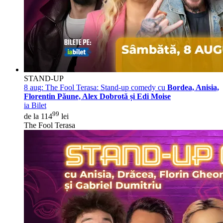
STAND-UP
8 aug:
The Fool Terasa: Stand-up comedy cu
Bordea, Anisia,
Florentin Păune, Alex Dobrotă și Edi Moise
ia Bilet
99
de la 114
lei
The Fool Terasa