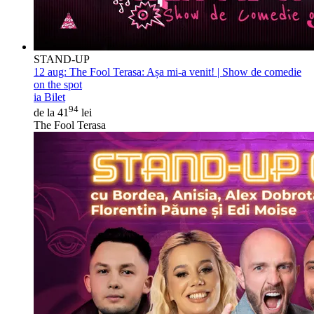
STAND-UP
12 aug:
The Fool Terasa: Așa mi-a venit! | Show de comedie
on the spot
ia Bilet
94
de la 41
lei
The Fool Terasa