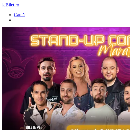
iaBilet.ro
Caută