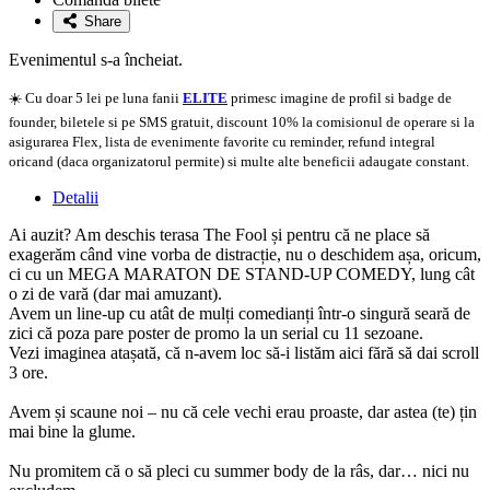
favorite
Share
Evenimentul s-a încheiat.
☀️ Cu doar 5 lei pe luna fanii
ELITE
primesc imagine de profil si badge de
founder, biletele si pe SMS gratuit, discount 10% la comisionul de operare si la
asigurarea Flex, lista de evenimente favorite cu reminder, refund integral
oricand (daca organizatorul permite) si multe alte beneficii adaugate constant.
Detalii
Ai auzit? Am deschis terasa The Fool și pentru că ne place să
exagerăm când vine vorba de distracție, nu o deschidem așa, oricum,
ci cu un MEGA MARATON DE STAND-UP COMEDY, lung cât
o zi de vară (dar mai amuzant).
Avem un line-up cu atât de mulți comedianți într-o singură seară de
zici că poza pare poster de promo la un serial cu 11 sezoane.
Vezi imaginea atașată, că n-avem loc să-i listăm aici fără să dai scroll
3 ore.
Avem și scaune noi – nu că cele vechi erau proaste, dar astea (te) țin
mai bine la glume.
Nu promitem că o să pleci cu summer body de la râs, dar… nici nu