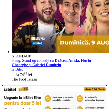
STAND-UP
9 aug:
Stand-up comedy cu
Drăcea, Anisia, Florin
Gheorghe și Gabriel Dumitriu
ia Bilet
99
de la 74
lei
The Fool Terasa