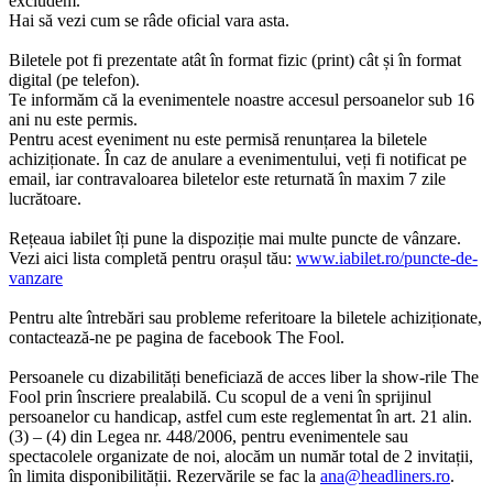
excludem.
Hai să vezi cum se râde oficial vara asta.
Biletele pot fi prezentate atât în format fizic (print) cât și în format
digital (pe telefon).
Te informăm că la evenimentele noastre accesul persoanelor sub 16
ani nu este permis.
Pentru acest eveniment nu este permisă renunțarea la biletele
achiziționate. În caz de anulare
a
evenimentului, veți fi notificat pe
email, iar contravaloarea biletelor este returnată în maxim 7 zile
lucrătoare.
Rețeaua iabilet îți pune la dispoziție mai multe puncte de vânzare.
Vezi aici lista completă pentru orașul tău:
www.iabilet.ro/puncte-de-
vanzare
Pentru alte întrebări sau probleme referitoare la biletele achiziționate,
contactează-ne pe pagina de facebook The Fool.
Persoanele cu dizabilități beneficiază de acces liber la show-rile The
Fool prin înscriere prealabilă. Cu scopul de a veni în sprijinul
persoanelor cu handicap, astfel cum este reglementat în art. 21 alin.
(3) – (4) din Legea nr. 448/2006, pentru evenimentele sau
spectacolele organizate de noi, alocăm un număr total de 2 invitații,
în limita disponibilității. Rezervările se fac la
ana@headliners.ro
.