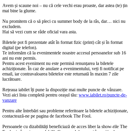
Avem și scaune noi – nu că cele vechi erau proaste, dar astea (te) țin
mai bine la glume.
Nu promitem că o să pleci cu summer body de la râs, dar… nici nu
excludem.
Hai să vezi cum se râde oficial vara asta.
Biletele pot fi prezentate atât în format fizic (print) cât și în format
digital (pe telefon).
Te informăm că la evenimentele noastre accesul persoanelor sub 16
ani nu este permis.
Pentru acest eveniment nu este permisă renunțarea la biletele
achiziționate. În caz de anulare
a
evenimentului, veți fi notificat pe
email, iar contravaloarea biletelor este returnată în maxim 7 zile
lucrătoare.
Rețeaua iabilet îți pune la dispoziție mai multe puncte de vânzare.
Vezi aici lista completă pentru orașul tău:
www.iabilet.ro/puncte-de-
vanzare
Pentru alte întrebări sau probleme referitoare la biletele achiziționate,
contactează-ne pe pagina de facebook The Fool.
Persoanele cu dizabilități beneficiază de acces liber la show-rile The