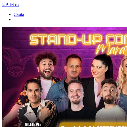
iaBilet.ro
Caută