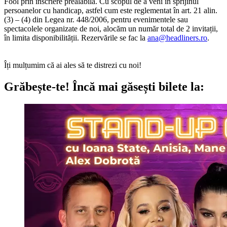
Fool prin înscriere prealabilă. Cu scopul de a veni în sprijinul
persoanelor cu handicap, astfel cum este reglementat în art. 21 alin.
(3) – (4) din Legea nr. 448/2006, pentru evenimentele sau
spectacolele organizate de noi, alocăm un număr total de 2 invitații,
în limita disponibilității. Rezervările se fac la
ana@headliners.ro
.
Îți mulțumim că ai ales să te distrezi cu noi!
Grăbește-te!
Încă mai găsești bilete la: