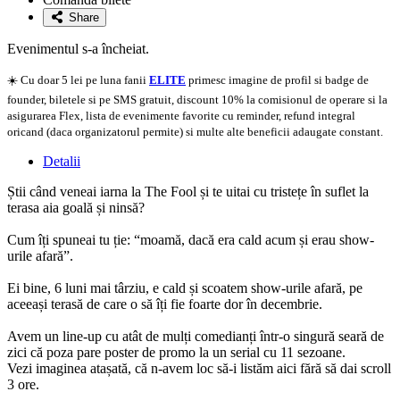
favorite
Share
Evenimentul s-a încheiat.
☀️ Cu doar 5 lei pe luna fanii
ELITE
primesc imagine de profil si badge de
founder, biletele si pe SMS gratuit, discount 10% la comisionul de operare si la
asigurarea Flex, lista de evenimente favorite cu reminder, refund integral
oricand (daca organizatorul permite) si multe alte beneficii adaugate constant.
Detalii
Știi când veneai iarna la The Fool și te uitai cu tristețe în suflet la
terasa aia goală și ninsă?
Cum îți spuneai tu ție: “moamă, dacă era cald acum și erau show-
urile afară”.
Ei bine, 6 luni mai târziu, e cald și scoatem show-urile afară, pe
aceeași terasă de care o să îți fie foarte dor în decembrie.
Avem un line-up cu atât de mulți comedianți într-o singură seară de
zici că poza pare poster de promo la un serial cu 11 sezoane.
Vezi imaginea atașată, că n-avem loc să-i listăm aici fără să dai scroll
3 ore.