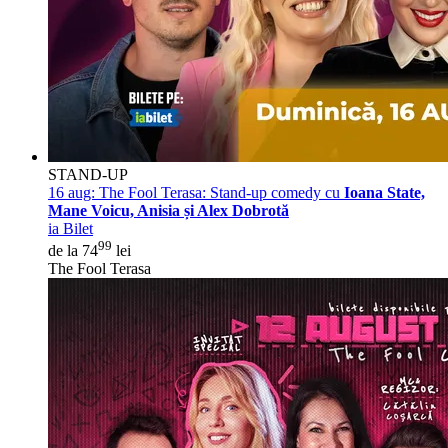
STAND-UP
16 aug:
The Fool Terasa: Stand-up comedy cu
Ioana State,
Mane Voicu, Anisia și Alex Dobrotă
ia Bilet
99
de la 74
lei
The Fool Terasa