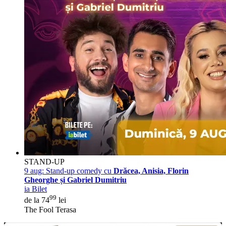
STAND-UP
9 aug:
Stand-up comedy cu
Drăcea, Anisia, Florin
Gheorghe și Gabriel Dumitriu
ia Bilet
99
de la 74
lei
The Fool Terasa