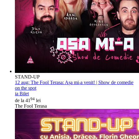
STAND-UP
12 aug:
The Fool Terasa: Așa mi-a venit! | Show de comedie
on the spot
ia Bilet
94
de la 41
lei
The Fool Terasa