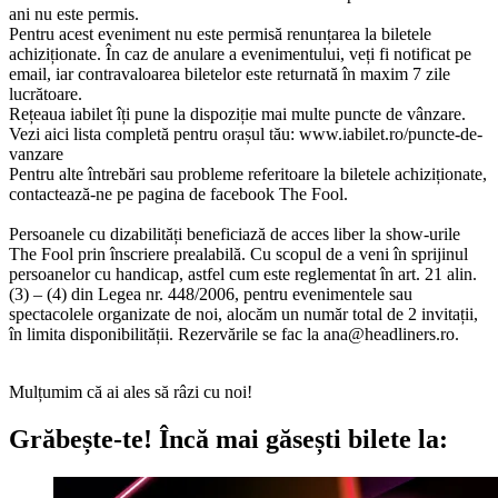
ani nu este permis.
Pentru acest eveniment nu este permisă renunțarea la biletele
achiziționate. În caz de anulare a evenimentului, veți fi notificat pe
email, iar contravaloarea biletelor este returnată în maxim 7 zile
lucrătoare.
Rețeaua iabilet îți pune la dispoziție mai multe puncte de vânzare.
Vezi aici lista completă pentru orașul tău: www.iabilet.ro/puncte-de-
vanzare
Pentru alte întrebări sau probleme referitoare la biletele achiziționate,
contactează-ne pe pagina de facebook The Fool.
Persoanele cu dizabilități beneficiază de acces liber la show-urile
The Fool prin înscriere prealabilă. Cu scopul de a veni în sprijinul
persoanelor cu handicap, astfel cum este reglementat în art. 21 alin.
(3) – (4) din Legea nr. 448/2006, pentru evenimentele sau
spectacolele organizate de noi, alocăm un număr total de 2 invitații,
în limita disponibilității. Rezervările se fac la
ana@headliners.ro
.
Mulțumim că ai ales să râzi cu noi!
Grăbește-te!
Încă mai găsești bilete la: