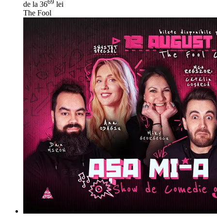
69
de la 36
lei
The Fool