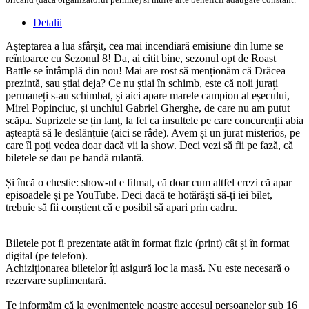
Detalii
Așteptarea a lua sfârșit, cea mai incendiară emisiune din lume se
reîntoarce cu Sezonul 8! Da, ai citit bine, sezonul opt de Roast
Battle se întâmplă din nou! Mai are rost să menționăm că Drăcea
prezintă, sau știai deja? Ce nu știai în schimb, este că noii jurați
permaneți s-au schimbat, și aici apare marele campion al eșecului,
Mirel Popinciuc, și unchiul Gabriel Gherghe, de care nu am putut
scăpa. Suprizele se țin lanț, la fel ca insultele pe care concurenții abia
așteaptă să le deslănțuie (aici se râde). Avem și un jurat misterios, pe
care îl poți vedea doar dacă vii la show. Deci vezi să fii pe fază, că
biletele se dau pe bandă rulantă.
Și încă o chestie: show-ul e filmat, că doar cum altfel crezi că apar
episoadele și pe YouTube. Deci dacă te hotărăști să-ți iei bilet,
trebuie să fii conștient că e posibil să apari prin cadru.
Biletele pot fi prezentate atât în format fizic (print) cât și în format
digital (pe telefon).
Achiziționarea biletelor îți asigură loc la masă. Nu este necesară o
rezervare suplimentară.
Te informăm că la evenimentele noastre accesul persoanelor sub 16