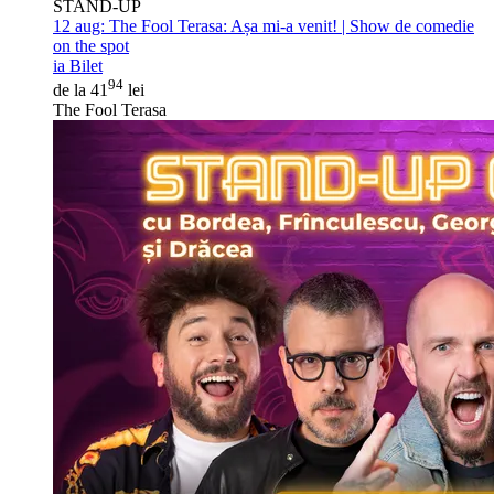
STAND-UP
12 aug:
The Fool Terasa: Așa mi-a venit! | Show de comedie
on the spot
ia Bilet
94
de la 41
lei
The Fool Terasa