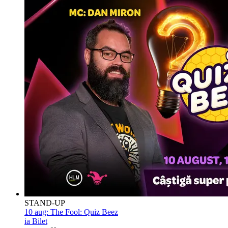
STAND-UP
10 aug:
The Fool: Quiz Beez
ia Bilet