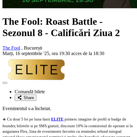
The Fool: Roast Battle -
Sezonul 8 - Calificări Ziua 2
The Fool
, București
Marți, 16 septembrie '25, ora 19:30 acces de la 18:30
Adaugă
la
Comandă bilete
favorite
Share
Evenimentul s-a încheiat.
☀️ Cu doar 5 lei pe luna fanii
ELITE
primesc imagine de profil si badge de
founder, biletele si pe SMS gratuit, discount 10% la comisionul de operare si la
asigurarea Flex, lista de evenimente favorite cu reminder, refund integral
oricand (daca organizatorul permite) si multe alte beneficii adaugate constant.