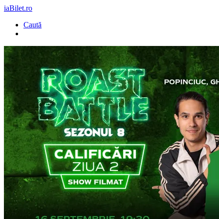
iaBilet.ro
Caută