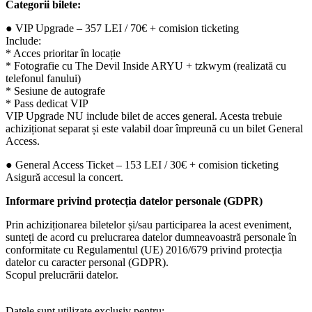
Categorii bilete:
● VIP Upgrade – 357 LEI / 70€ + comision ticketing
Include:
* Acces prioritar în locație
* Fotografie cu The Devil Inside ARYU + tzkwym (realizată cu
telefonul fanului)
* Sesiune de autografe
* Pass dedicat VIP
VIP Upgrade NU include bilet de acces general. Acesta trebuie
achiziționat separat și este valabil doar împreună cu un bilet General
Access.
● General Access Ticket – 153 LEI / 30€ + comision ticketing
Asigură accesul la concert.
Informare privind protecția datelor personale (GDPR)
Prin achiziționarea biletelor și/sau participarea la acest eveniment,
sunteți de acord cu prelucrarea datelor dumneavoastră personale în
conformitate cu Regulamentul (UE) 2016/679 privind protecția
datelor cu caracter personal (GDPR).
Scopul prelucrării datelor.
Datele sunt utilizate exclusiv pentru: