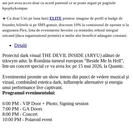
ani pot avea acces doar cu acord parental ce se poate regasi pe paginile
kpopbykompas.
☀️ Cu doar 5 lei pe luna fanii
ELITE
primesc imagine de profil si badge de
founder, biletele si pe SMS gratuit, discount 10% la comisionul de operare si la
asigurarea Flex, lista de evenimente favorite cu reminder, refund integral
oricand (daca organizatorul permite) si multe alte beneficii adaugate constant.
Detalii
Proiectul dark visual THE DEVIL INSIDE (ARYU) alături de
tzkwym aduc în România turneul european “Beside Me In Hell”,
într-un concert special ce va avea loc pe 15 mai 2026, la Quantic.
Evenimentul promite un show intens din punct de vedere muzical și
vizual, combinând estetica dark, influențele alternative și energia
unui performance live captivant.
Programul evenimentului:
6:00 PM - VIP Door + Photo; Signing session
7:00 PM - GA Doors
8:00 PM - Concert
10:00 PM - Polaroid event