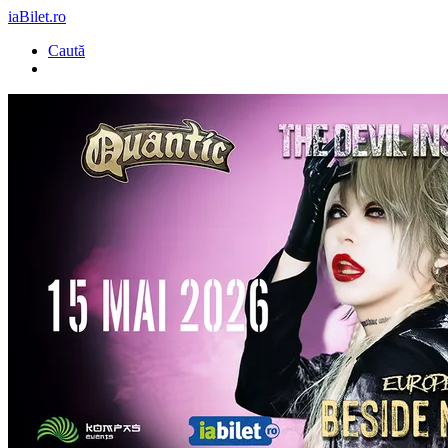
iaBilet.ro
Caută