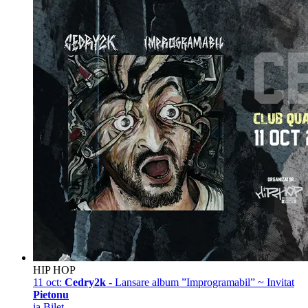
HIP HOP
11 oct:
Cedry2k
- Lansare album ”Improgramabil” ~ Invitat
Pietonu
ia Bilet