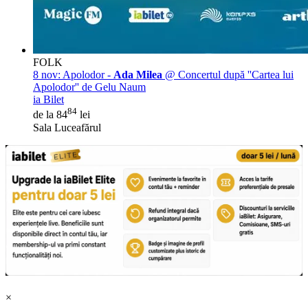
FOLK
8 nov:
Apolodor -
Ada Milea
@ Concertul după ''Cartea lui
Apolodor'' de Gelu Naum
ia Bilet
84
de la 84
lei
Sala Luceafărul
×