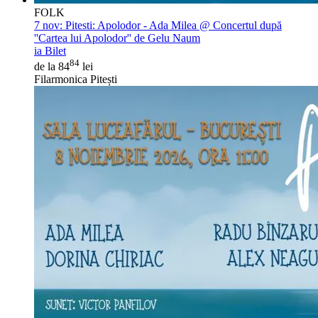
FOLK
7 nov:
Pitesti: Apolodor - Ada Milea @ Concertul după
''Cartea lui Apolodor'' de Gelu Naum
ia Bilet
84
de la 84
lei
Filarmonica Pitești