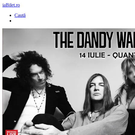
iaBilet.ro
Caută