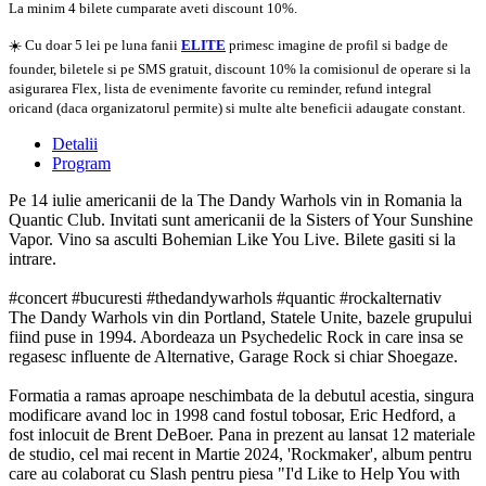
La minim 4 bilete cumparate aveti discount 10%.
☀️ Cu doar 5 lei pe luna fanii
ELITE
primesc imagine de profil si badge de
founder, biletele si pe SMS gratuit, discount 10% la comisionul de operare si la
asigurarea Flex, lista de evenimente favorite cu reminder, refund integral
oricand (daca organizatorul permite) si multe alte beneficii adaugate constant.
Detalii
Program
Pe 14 iulie americanii de la The Dandy Warhols vin in Romania la
Quantic Club. Invitati sunt americanii de la Sisters of Your Sunshine
Vapor. Vino sa asculti Bohemian Like You Live. Bilete gasiti si la
intrare.
#concert #bucuresti #thedandywarhols #quantic #rockalternativ
The Dandy Warhols vin din Portland, Statele Unite, bazele grupului
fiind puse in 1994. Abordeaza un Psychedelic Rock in care insa se
regasesc influente de Alternative, Garage Rock si chiar Shoegaze.
Formatia a ramas aproape neschimbata de la debutul acestia, singura
modificare avand loc in 1998 cand fostul tobosar, Eric Hedford, a
fost inlocuit de Brent DeBoer. Pana in prezent au lansat 12 materiale
de studio, cel mai recent in Martie 2024, 'Rockmaker', album pentru
care au colaborat cu Slash pentru piesa "I'd Like to Help You with