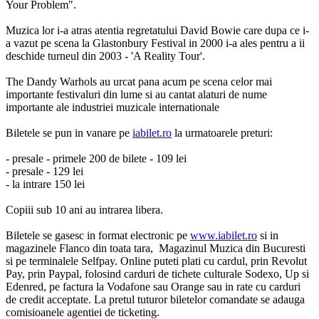
Your Problem".
Muzica lor i-a atras atentia regretatului David Bowie care dupa ce i-
a vazut pe scena la Glastonbury Festival in 2000 i-a ales pentru a ii
deschide turneul din 2003 - 'A Reality Tour'.
The Dandy Warhols au urcat pana acum pe scena celor mai
importante festivaluri din lume si au cantat alaturi de nume
importante ale industriei muzicale internationale
Biletele se pun in vanare pe
iabilet.ro
la urmatoarele preturi:
- presale - primele 200 de bilete - 109 lei
- presale - 129 lei
- la intrare 150 lei
Copiii sub 10 ani au intrarea libera.
Biletele se gasesc in format electronic pe
www.iabilet.ro
si in
magazinele Flanco din toata tara, Magazinul Muzica din Bucuresti
si pe terminalele Selfpay. Online puteti plati cu cardul, prin Revolut
Pay, prin Paypal, folosind carduri de tichete culturale Sodexo, Up si
Edenred, pe factura la Vodafone sau Orange sau in rate cu carduri
de credit acceptate. La pretul tuturor biletelor comandate se adauga
comisioanele agentiei de ticketing.