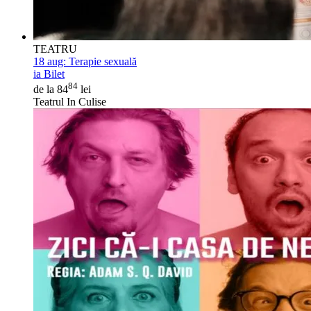
TEATRU
18 aug:
Terapie sexuală
ia Bilet
84
de la 84
lei
Teatrul In Culise