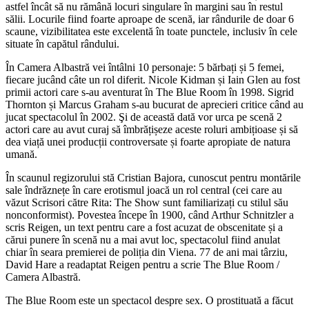
astfel încât să nu rămână locuri singulare în margini sau în restul
sălii. Locurile fiind foarte aproape de scenă, iar rândurile de doar 6
scaune, vizibilitatea este excelentă în toate punctele, inclusiv în cele
situate în capătul rândului.
În Camera Albastră vei întâlni 10 personaje: 5 bărbați și 5 femei,
fiecare jucând câte un rol diferit. Nicole Kidman și Iain Glen au fost
primii actori care s-au aventurat în The Blue Room în 1998. Sigrid
Thornton și Marcus Graham s-au bucurat de aprecieri critice când au
jucat spectacolul în 2002. Şi de această dată vor urca pe scenă 2
actori care au avut curaj să îmbrățișeze aceste roluri ambițioase și să
dea viață unei producții controversate și foarte apropiate de natura
umană.
În scaunul regizorului stă Cristian Bajora, cunoscut pentru montările
sale îndrăznețe în care erotismul joacă un rol central (cei care au
văzut Scrisori către Rita: The Show sunt familiarizați cu stilul său
nonconformist). Povestea începe în 1900, când Arthur Schnitzler a
scris Reigen, un text pentru care a fost acuzat de obscenitate și a
cărui punere în scenă nu a mai avut loc, spectacolul fiind anulat
chiar în seara premierei de poliția din Viena. 77 de ani mai târziu,
David Hare a readaptat Reigen pentru a scrie The Blue Room /
Camera Albastră.
The Blue Room este un spectacol despre sex. O prostituată a făcut