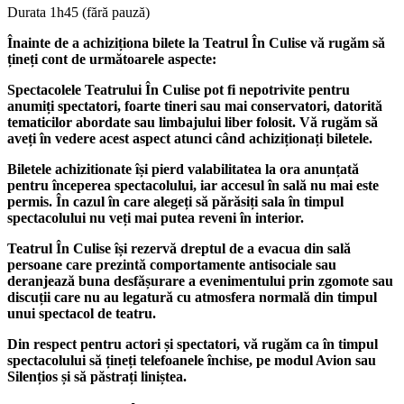
Durata 1h45 (fără pauză)
Înainte de a achiziționa bilete la Teatrul În Culise vă rugăm să
țineți cont de următoarele aspecte:
Spectacolele Teatrului În Culise pot fi nepotrivite pentru
anumiți spectatori, foarte tineri sau mai conservatori, datorită
tematicilor abordate sau limbajului liber folosit. Vă rugăm să
aveți în vedere acest aspect atunci când achiziționați biletele.
Biletele achizitionate își pierd valabilitatea la ora anunțată
pentru începerea spectacolului, iar accesul în sală nu mai este
permis. În cazul în care alegeți să părăsiți sala în timpul
spectacolului nu veți mai putea reveni în interior.
Teatrul În Culise își rezervă dreptul de a evacua din sală
persoane care prezintă comportamente antisociale sau
deranjează buna desfășurare a evenimentului prin zgomote sau
discuții care nu au legatură cu atmosfera normală din timpul
unui spectacol de teatru.
Din respect pentru actori și spectatori, vă rugăm ca în timpul
spectacolului să țineți telefoanele închise, pe modul Avion sau
Silențios și să păstrați liniștea.