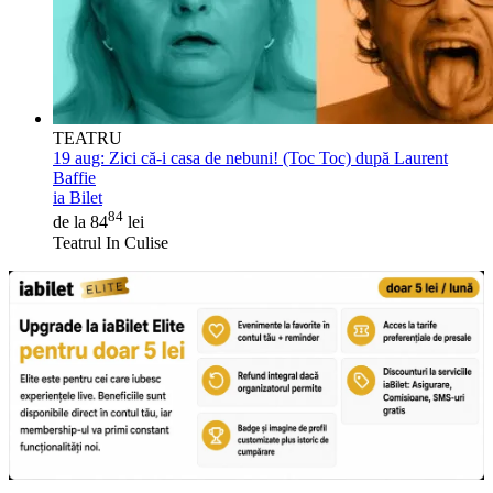
TEATRU
19 aug:
Zici că-i casa de nebuni! (Toc Toc) după Laurent
Baffie
ia Bilet
84
de la 84
lei
Teatrul In Culise