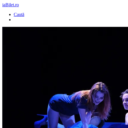
iaBilet.ro
Caută