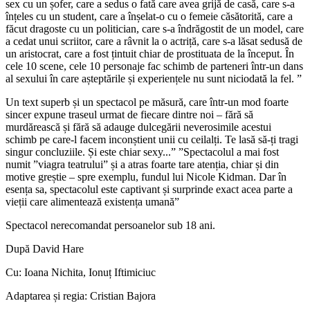
sex cu un șofer, care a sedus o fată care avea grijă de casă, care s-a
înțeles cu un student, care a înșelat-o cu o femeie căsătorită, care a
făcut dragoste cu un politician, care s-a îndrăgostit de un model, care
a cedat unui scriitor, care a râvnit la o actriță, care s-a lăsat sedusă de
un aristocrat, care a fost țintuit chiar de prostituata de la început. În
cele 10 scene, cele 10 personaje fac schimb de parteneri într-un dans
al sexului în care așteptările și experiențele nu sunt niciodată la fel. ”
Un text superb și un spectacol pe măsură, care într-un mod foarte
sincer expune traseul urmat de fiecare dintre noi – fără să
murdărească și fără să adauge dulcegării neverosimile acestui
schimb pe care-l facem inconștient unii cu ceilalți. Te lasă să-ți tragi
singur concluziile. Și este chiar sexy...” ”Spectacolul a mai fost
numit ”viagra teatrului” și a atras foarte tare atenția, chiar și din
motive greștie – spre exemplu, fundul lui Nicole Kidman. Dar în
esența sa, spectacolul este captivant și surprinde exact acea parte a
vieții care alimentează existența umană”
Spectacol nerecomandat persoanelor sub 18 ani.
După David Hare
Cu: Ioana Nichita, Ionuț Iftimiciuc
Adaptarea și regia: Cristian Bajora