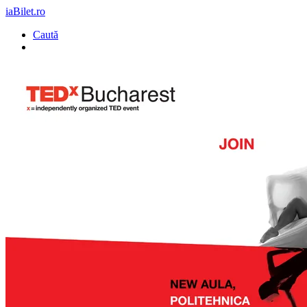
iaBilet.ro
Caută