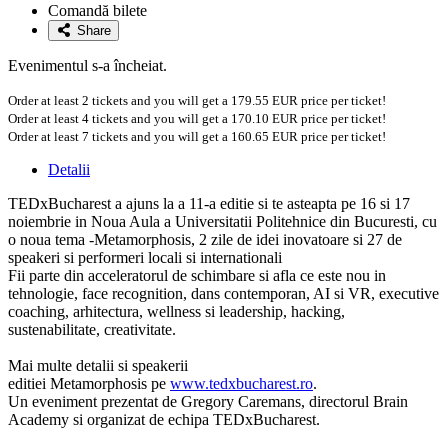
la
Comandă bilete
favorite
Share
Evenimentul s-a încheiat.
Order at least 2 tickets and you will get a 179.55 EUR price per ticket!
Order at least 4 tickets and you will get a 170.10 EUR price per ticket!
Order at least 7 tickets and you will get a 160.65 EUR price per ticket!
Detalii
TEDxBucharest a ajuns la a 11-a editie si te asteapta pe 16 si 17
noiembrie in Noua Aula a Universitatii Politehnice din Bucuresti, cu
o noua tema -Metamorphosis, 2 zile de idei inovatoare si 27 de
speakeri si performeri locali si internationali
Fii parte din acceleratorul de schimbare si afla ce este nou in
tehnologie, face recognition, dans contemporan, AI si VR, executive
coaching, arhitectura, wellness si leadership, hacking,
sustenabilitate, creativitate.
Mai multe detalii si speakerii
editiei
Metamorphosis
pe
www.tedxbucharest.ro
.
Un eveniment prezentat de Gregory Caremans, directorul Brain
Academy si organizat de echipa TEDxBucharest.