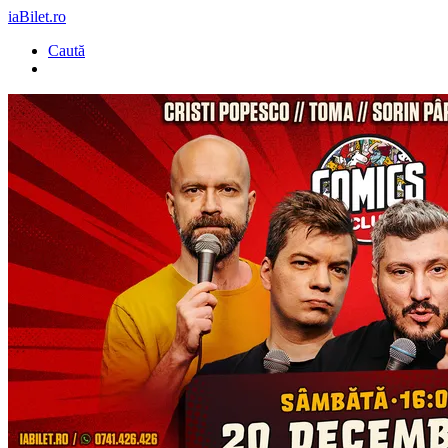
iaBilet.ro
Caută