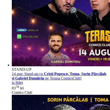
STAND-UP
14 aug:
Stand-up cu
Cristi Popesco, Toma, Sorin Pârcălab
și Gabriel Dumitriu
pe Terasa ComicsClub!
ia Bilet
78
83
lei
Comics Club