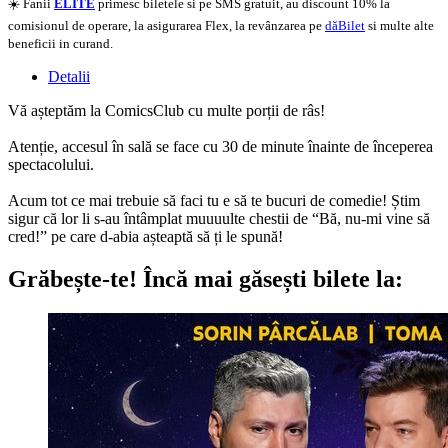
☀️ Fanii
ELITE
primesc biletele si pe SMS gratuit, au discount 10% la
comisionul de operare, la asigurarea Flex, la revânzarea pe
dăBilet
si multe alte
beneficii in curand.
Detalii
Vă așteptăm la ComicsClub cu multe porții de râs!
Atenție, accesul în sală se face cu 30 de minute înainte de începerea
spectacolului.
Acum tot ce mai trebuie să faci tu e să te bucuri de comedie! Știm
sigur că lor li s-au întâmplat muuuulte chestii de “Bă, nu-mi vine să
cred!” pe care d-abia așteaptă să ți le spună!
Grăbește-te!
Încă mai găsești bilete la: