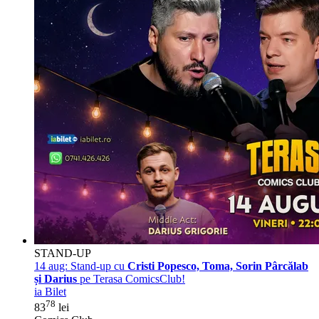
STAND-UP
14 aug:
Stand-up cu
Cristi Popesco, Toma, Sorin Pârcălab
și Darius
pe Terasa ComicsClub!
ia Bilet
78
83
lei