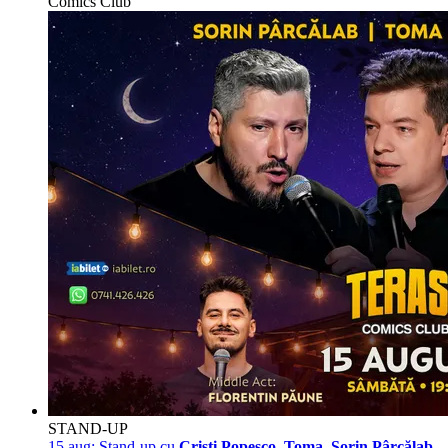
Comics Club
STAND-UP
15 aug:
Stand-up cu
Cristi Popesco, Toma, Sorin Pârcălab