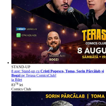
STAND-UP
8 aug:
Stand-up cu
Cristi Popesco, Toma, Sorin Pârcălab și
Bogzi
pe Terasa ComicsClub!
ia Bilet
78
83
lei
Comics Club