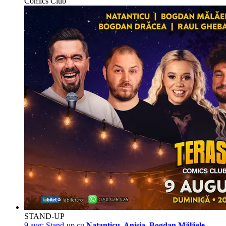
Comics Club
STAND-UP
9 aug:
Stand-up cu
Natanticu, Anisia, Bogdan Mălăele,