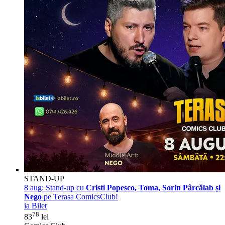
STAND-UP
8 aug:
Stand-up cu
Cristi Popesco, Toma, Sorin Pârcălab și
Nego
pe Terasa ComicsClub!
ia Bilet
78
83
lei