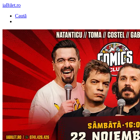
iaBilet.ro
Caută