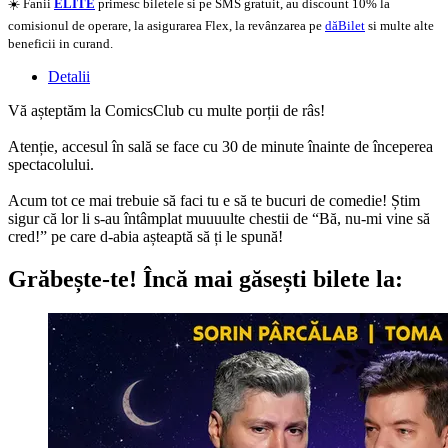
☀️ Fanii
ELITE
primesc biletele si pe SMS gratuit, au discount 10% la
comisionul de operare, la asigurarea Flex, la revânzarea pe
dăBilet
si multe alte
beneficii in curand.
Detalii
Vă așteptăm la ComicsClub cu multe porții de râs!
Atenție, accesul în sală se face cu 30 de minute înainte de începerea
spectacolului.
Acum tot ce mai trebuie să faci tu e să te bucuri de comedie! Știm
sigur că lor li s-au întâmplat muuuulte chestii de “Bă, nu-mi vine să
cred!” pe care d-abia așteaptă să ți le spună!
Grăbește-te!
Încă mai găsești bilete la: