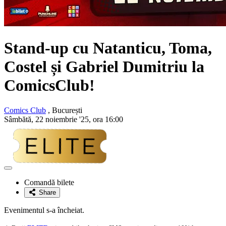
Stand-up cu
Natanticu, Toma,
Costel și Gabriel Dumitriu
la
ComicsClub!
Comics Club
, București
Sâmbătă, 22 noiembrie '25, ora 16:00
Adaugă
la
Comandă bilete
favorite
Share
Evenimentul s-a încheiat.