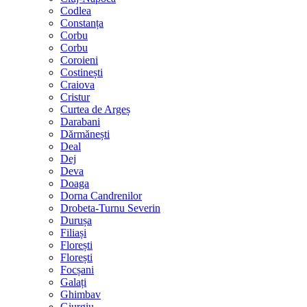
Codlea
Constanța
Corbu
Corbu
Coroieni
Costinești
Craiova
Cristur
Curtea de Argeș
Darabani
Dărmănești
Deal
Dej
Deva
Doaga
Dorna Candrenilor
Drobeta-Turnu Severin
Durușa
Filiași
Florești
Florești
Focșani
Galați
Ghimbav
Giurgiu