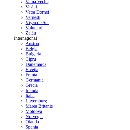
Vama Veche
Vaslui
Vatra Dornei
Vernești
Vișeu de Sus
Voluntari
Zalău
Internațional
Austria
Belgia
Bulgaria
Cipru
Danemarca
Elveția
Franța
Germania
Grecia
Irlanda
Italia
Luxemburg
Marea Britanie
Moldova
Norvegia
Olanda
Spania