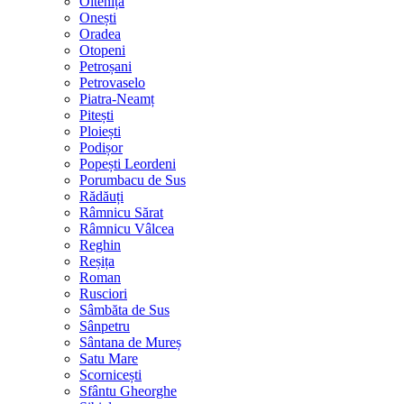
Oltenița
Onești
Oradea
Otopeni
Petroșani
Petrovaselo
Piatra-Neamț
Pitești
Ploiești
Podișor
Popești Leordeni
Porumbacu de Sus
Rădăuți
Râmnicu Sărat
Râmnicu Vâlcea
Reghin
Reșița
Roman
Rusciori
Sâmbăta de Sus
Sânpetru
Sântana de Mureș
Satu Mare
Scornicești
Sfântu Gheorghe