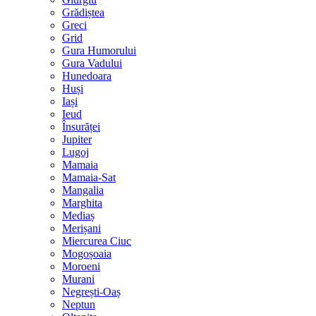
Grădiștea
Greci
Grid
Gura Humorului
Gura Vadului
Hunedoara
Huși
Iași
Ieud
Însurăței
Jupiter
Lugoj
Mamaia
Mamaia-Sat
Mangalia
Marghita
Mediaș
Merișani
Miercurea Ciuc
Mogoșoaia
Moroeni
Murani
Negrești-Oaș
Neptun