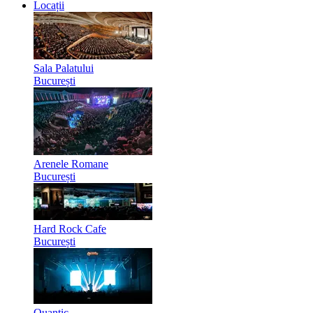
Locații
Sala Palatului
București
Arenele Romane
București
Hard Rock Cafe
București
Quantic