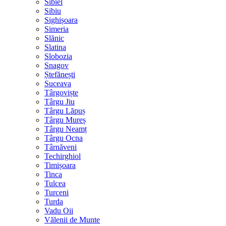
Sibiel
Sibiu
Sighișoara
Simeria
Slănic
Slatina
Slobozia
Snagov
Ștefănești
Suceava
Târgoviște
Târgu Jiu
Târgu Lăpuș
Târgu Mureș
Târgu Neamț
Târgu Ocna
Târnăveni
Techirghiol
Timișoara
Tinca
Tulcea
Turceni
Turda
Vadu Oii
Vălenii de Munte