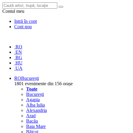
Contul meu
Intră în cont
Cont nou
RO
EN
BG
HU
UA
RO
București
1801 evenimente din 156 orașe
Toate
București
Agapia
Alba Iulia
Alexandria
Arad
Bacău
Baia Mare
Băicoi