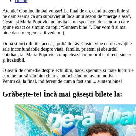
Detalii
Atentie! Contine limbaj vulgar! La final de an, când tragem linie și
ne dăm seama că am supraviețuit încă unui sezon de “merge s-asa”,
Costel și Maria Popovici ne invita la un spectacol de stand-up care
spune exact ce simțim cu toții: “Suntem bine!”. Dar vom fi si mai
bine daca mergem sa ii vedem :)
Două stiluri diferite, aceeași poftă de râs. Costel vine cu observațiile
sale inconfundabile despre viață, familie, prieteni și absurdul
cotidian, iar Maria Popovici completează cu umorul ei direct, sincer
și irezistibil.
O seară de comedie despre echilibru, haos, speranță și toate lucrurile
care ne fac să zâmbim chiar și atunci când nu avem motive.
Pentru că, la final, indiferent de cum a fost anul... suntem bine!
Grăbește-te!
Încă mai găsești bilete la: