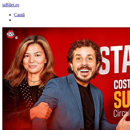
iaBilet.ro
Caută