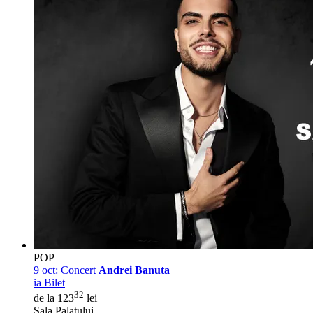
POP
9 oct:
Concert
Andrei Banuta
ia Bilet
32
de la 123
lei
Sala Palatului