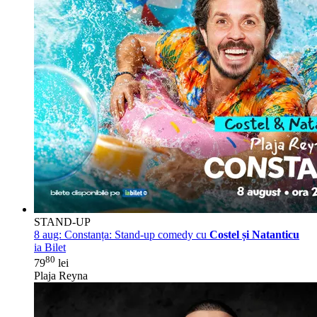
STAND-UP
8 aug:
Constanța: Stand-up comedy cu
Costel și Natanticu
ia Bilet
80
79
lei
Plaja Reyna