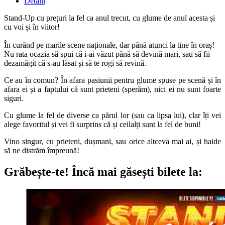
Detalii
Stand-Up cu prețuri la fel ca anul trecut, cu glume de anul acesta și
cu voi și în viitor!
În curând pe marile scene naționale, dar până atunci la tine în oraș!
Nu rata ocazia să spui că i-ai văzut până să devină mari, sau să fii
dezamăgit că s-au lăsat și să te rogi să revină.
Ce au în comun? În afara pasiunii pentru glume spuse pe scenă și în
afara ei și a faptului că sunt prieteni (sperăm), nici ei nu sunt foarte
siguri.
Cu glume la fel de diverse ca părul lor (sau ca lipsa lui), clar îți vei
alege favoritul și vei fi surprins că și ceilalți sunt la fel de buni!
Vino singur, cu prieteni, dușmani, sau orice altceva mai ai, și haide
să ne distrăm împreună!
Grăbește-te!
Încă mai găsești bilete la: