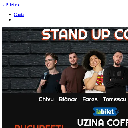
iaBilet.ro
Caută