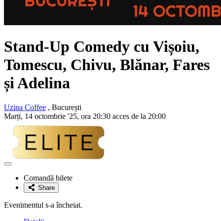
Stand-Up Comedy cu
Vișoiu,
Tomescu, Chivu, Blănar, Fares
și Adelina
Uzina Coffee
, București
Marți, 14 octombrie '25, ora 20:30 acces de la 20:00
Adaugă
la
Comandă bilete
favorite
Share
Evenimentul s-a încheiat.