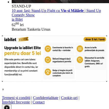
STAND-UP
10 aug:
Iași: Stand-Up Fight cu
Vio și Mălăele
| Stand Up
Comedy Show
ia Bilet
90
62
lei
Berarium Tankeria Ursus
×
Termeni și condiții
|
Confidențialitate
|
Cookie-uri
|
Întrebări frecvente
|
Contact