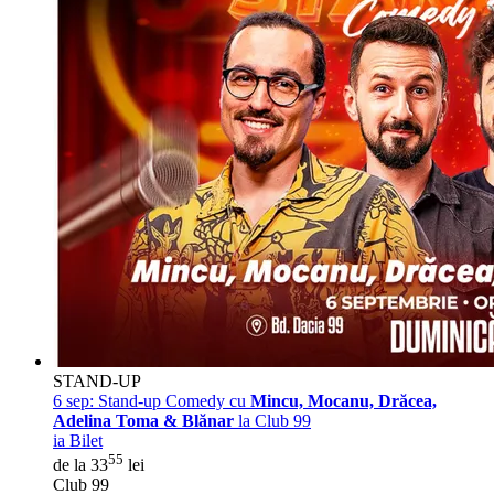
STAND-UP
6 sep:
Stand-up Comedy cu
Mincu, Mocanu, Drăcea,
Adelina Toma & Blănar
la Club 99
ia Bilet
55
de la 33
lei
Club 99