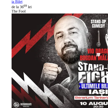
ia Bilet
69
de la 36
lei
The Fool