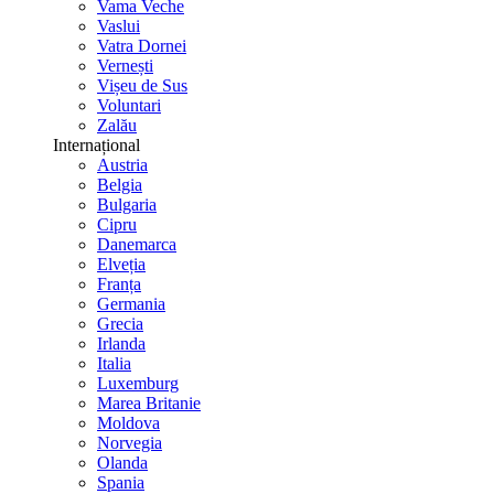
Vama Veche
Vaslui
Vatra Dornei
Vernești
Vișeu de Sus
Voluntari
Zalău
Internațional
Austria
Belgia
Bulgaria
Cipru
Danemarca
Elveția
Franța
Germania
Grecia
Irlanda
Italia
Luxemburg
Marea Britanie
Moldova
Norvegia
Olanda
Spania