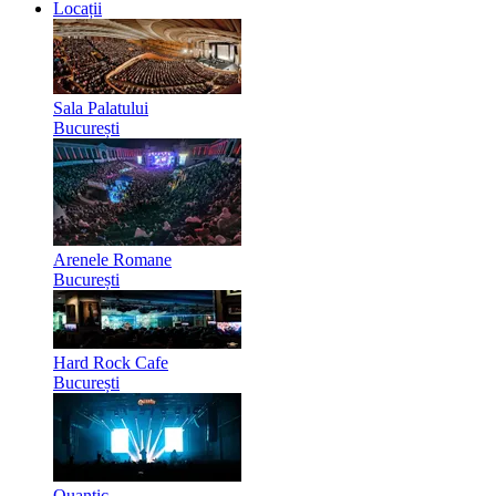
Locații
Sala Palatului
București
Arenele Romane
București
Hard Rock Cafe
București
Quantic