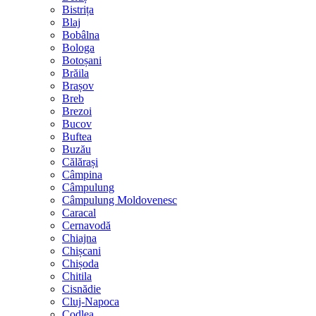
Bistrița
Blaj
Bobâlna
Bologa
Botoșani
Brăila
Brașov
Breb
Brezoi
Bucov
Buftea
Buzău
Călărași
Câmpina
Câmpulung
Câmpulung Moldovenesc
Caracal
Cernavodă
Chiajna
Chișcani
Chișoda
Chitila
Cisnădie
Cluj-Napoca
Codlea