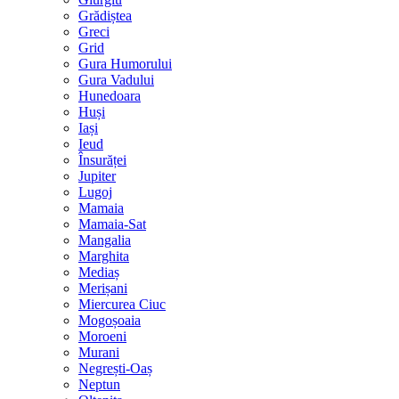
Grădiștea
Greci
Grid
Gura Humorului
Gura Vadului
Hunedoara
Huși
Iași
Ieud
Însurăței
Jupiter
Lugoj
Mamaia
Mamaia-Sat
Mangalia
Marghita
Mediaș
Merișani
Miercurea Ciuc
Mogoșoaia
Moroeni
Murani
Negrești-Oaș
Neptun