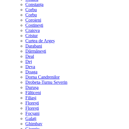
Constanța
Corbu
Corbu
Coroieni
Costinești
Craiova
Cristur
Curtea de Argeș
Darabani
Dărmănești
Deal
Dej
Deva
Doaga
Dorna Candrenilor
Drobeta-Turnu Severin
Durușa
Fălticeni
Filiași
Florești
Florești
Focșani
Galați
Ghimbav
Giurgiu