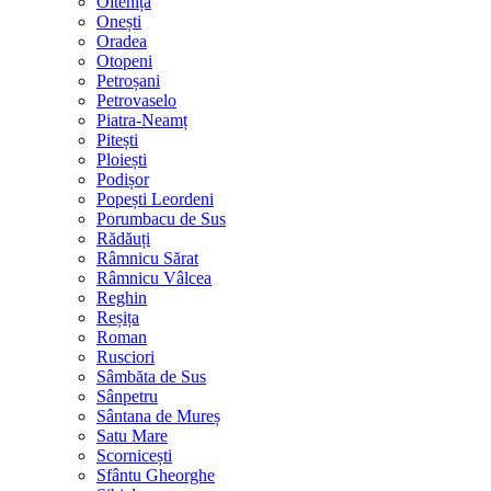
Oltenița
Onești
Oradea
Otopeni
Petroșani
Petrovaselo
Piatra-Neamț
Pitești
Ploiești
Podișor
Popești Leordeni
Porumbacu de Sus
Rădăuți
Râmnicu Sărat
Râmnicu Vâlcea
Reghin
Reșița
Roman
Rusciori
Sâmbăta de Sus
Sânpetru
Sântana de Mureș
Satu Mare
Scornicești
Sfântu Gheorghe