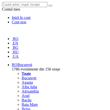
Contul meu
Intră în cont
Cont nou
RO
EN
BG
HU
UA
RO
București
1786 evenimente din 156 orașe
Toate
București
Agapia
Alba Iulia
Alexandria
Arad
Bacău
Baia Mare
Beiuș