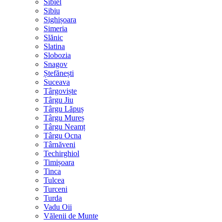
Sibiel
Sibiu
Sighișoara
Simeria
Slănic
Slatina
Slobozia
Snagov
Ștefănești
Suceava
Târgoviște
Târgu Jiu
Târgu Lăpuș
Târgu Mureș
Târgu Neamț
Târgu Ocna
Târnăveni
Techirghiol
Timișoara
Tinca
Tulcea
Turceni
Turda
Vadu Oii
Vălenii de Munte