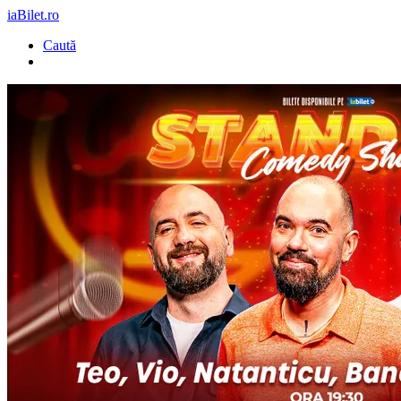
iaBilet.ro
Caută