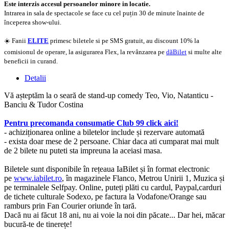
Este interzis accesul persoanelor minore in locatie.
Intrarea in sala de spectacole se face cu cel puțin 30 de minute înainte de
începerea show-ului.
☀️ Fanii
ELITE
primesc biletele si pe SMS gratuit, au discount 10% la
comisionul de operare, la asigurarea Flex, la revânzarea pe
dăBilet
si multe alte
beneficii in curand.
Detalii
Vă așteptăm la o seară de stand-up comedy Teo, Vio, Natanticu -
Banciu & Tudor Costina
Pentru precomanda consumatie Club 99 click aici!
- achiziționarea online a biletelor include și rezervare automată
- exista doar mese de 2 persoane. Chiar daca ati cumparat mai mult
de 2 bilete nu puteti sta impreuna la aceiasi masa.
Biletele sunt disponibile în rețeaua IaBilet și în format electronic
pe
www.iabilet.ro
, în magazinele Flanco, Metrou Unirii 1, Muzica și
pe terminalele Selfpay. Online, puteți plăti cu cardul, Paypal,carduri
de tichete culturale Sodexo, pe factura la Vodafone/Orange sau
ramburs prin Fan Courier oriunde în tară.
Dacă nu ai făcut 18 ani, nu ai voie la noi din păcate... Dar hei, măcar
bucură-te de tinerețe!