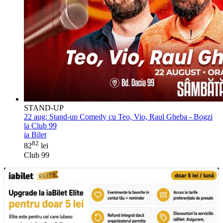
STAND-UP
22 aug:
Stand-up Comedy cu Teo, Vio, Raul Gheba - Bogzi
la Club 99
ia Bilet
82
82
lei
Club 99