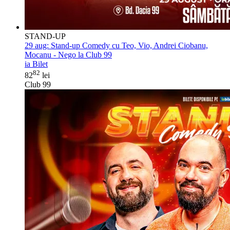
STAND-UP
29 aug:
Stand-up Comedy cu Teo, Vio, Andrei Ciobanu,
Mocanu - Nego la Club 99
ia Bilet
82
82
lei
Club 99