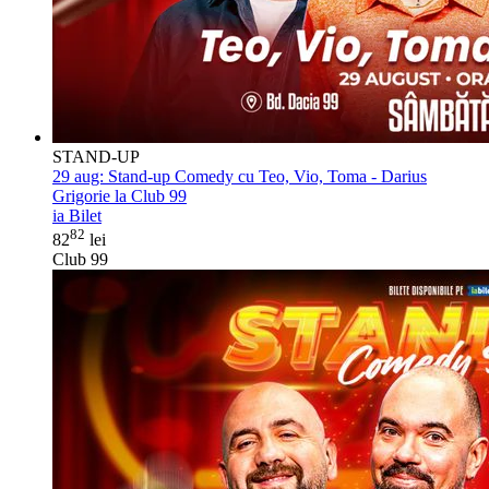
STAND-UP
29 aug:
Stand-up Comedy cu Teo, Vio, Toma - Darius
Grigorie la Club 99
ia Bilet
82
82
lei
Club 99