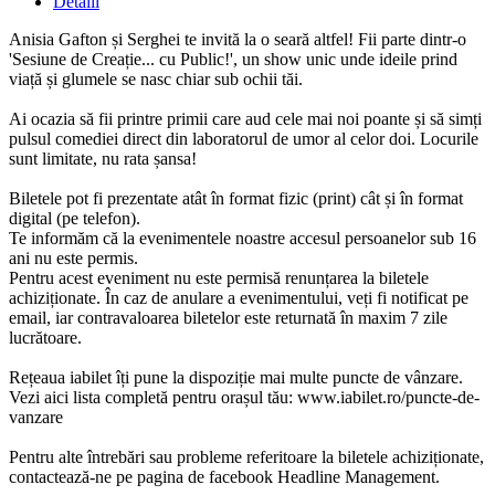
Detalii
Anisia Gafton și Serghei te invită la o seară altfel! Fii parte dintr-o
'Sesiune de Creație... cu Public!', un show unic unde ideile prind
viață și glumele se nasc chiar sub ochii tăi.
Ai ocazia să fii printre primii care aud cele mai noi poante și să simți
pulsul comediei direct din laboratorul de umor al celor doi. Locurile
sunt limitate, nu rata șansa!
Biletele pot fi prezentate atât în format fizic (print) cât și în format
digital (pe telefon).
Te informăm că la evenimentele noastre accesul persoanelor sub 16
ani nu este permis.
Pentru acest eveniment nu este permisă renunțarea la biletele
achiziționate. În caz de anulare a evenimentului, veți fi notificat pe
email, iar contravaloarea biletelor este returnată în maxim 7 zile
lucrătoare.
Rețeaua iabilet îți pune la dispoziție mai multe puncte de vânzare.
Vezi aici lista completă pentru orașul tău: www.iabilet.ro/puncte-de-
vanzare
Pentru alte întrebări sau probleme referitoare la biletele achiziționate,
contactează-ne pe pagina de facebook Headline Management.