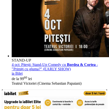
STAND-UP
4 oct:
Pitești: Stand-Up Comedy cu
Bordea & Cortea
-
"Primiți cu gluma?" (EARLY SHOW)
ia Bilet
60
de la 99
lei
Teatrul Victoriei (Cinema Sebastian Papaiani)