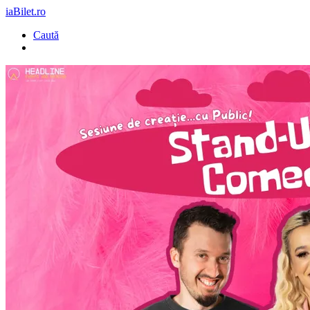
iaBilet.ro
Caută