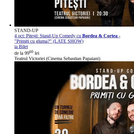
STAND-UP
4 oct:
Pitești: Stand-Up Comedy cu
Bordea & Cortea
-
"Primiți cu gluma?" (LATE SHOW)
ia Bilet
60
de la 99
lei
Teatrul Victoriei (Cinema Sebastian Papaiani)