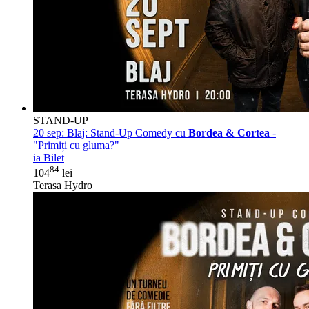
STAND-UP
20 sep:
Blaj: Stand-Up Comedy cu
Bordea & Cortea
-
"Primiți cu gluma?"
ia Bilet
84
104
lei
Terasa Hydro