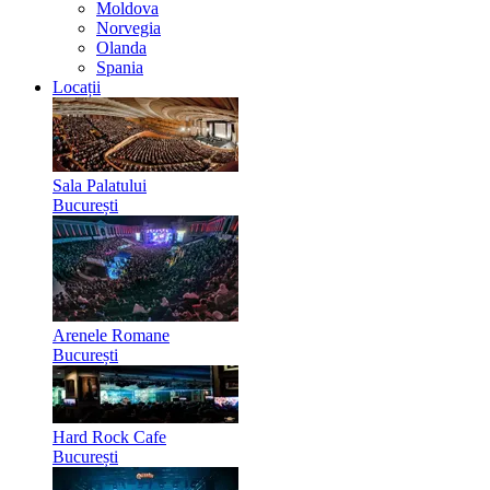
Moldova
Norvegia
Olanda
Spania
Locații
Sala Palatului
București
Arenele Romane
București
Hard Rock Cafe
București