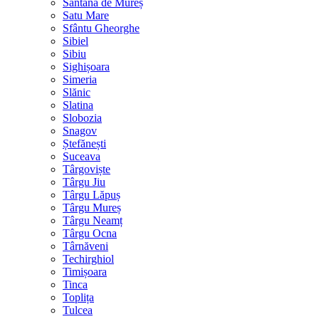
Sântana de Mureș
Satu Mare
Sfântu Gheorghe
Sibiel
Sibiu
Sighișoara
Simeria
Slănic
Slatina
Slobozia
Snagov
Ștefănești
Suceava
Târgoviște
Târgu Jiu
Târgu Lăpuș
Târgu Mureș
Târgu Neamț
Târgu Ocna
Târnăveni
Techirghiol
Timișoara
Tinca
Toplița
Tulcea