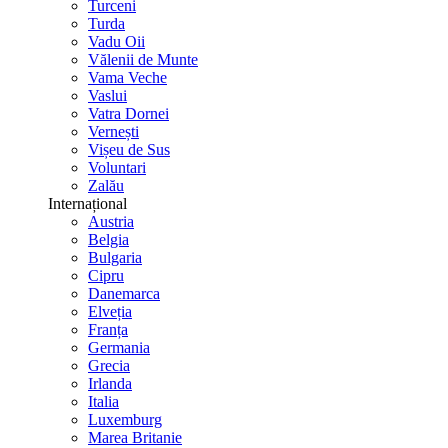
Turceni
Turda
Vadu Oii
Vălenii de Munte
Vama Veche
Vaslui
Vatra Dornei
Vernești
Vișeu de Sus
Voluntari
Zalău
Internațional
Austria
Belgia
Bulgaria
Cipru
Danemarca
Elveția
Franța
Germania
Grecia
Irlanda
Italia
Luxemburg
Marea Britanie