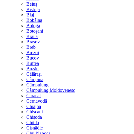
Beiuș
Bistrița
Blaj
Bobâlna
Bologa
Botoșani
Brăila
Brașov
Breb
Brezoi
Bucov
Buftea
Buzău
Călărași
Câmpina
Câmpulung
Câmpulung Moldovenesc
Caracal
Cernavodă
Chiajna
Chișcani
Chișoda
Chitila
Cisnădie
Cluj-Napoca