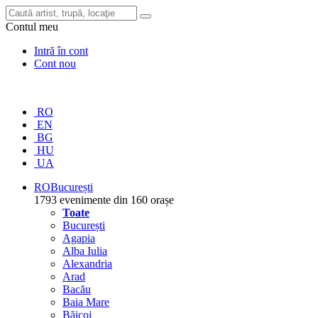
Contul meu
Intră în cont
Cont nou
RO
EN
BG
HU
UA
RO
București
1793 evenimente din 160 orașe
Toate
București
Agapia
Alba Iulia
Alexandria
Arad
Bacău
Baia Mare
Băicoi