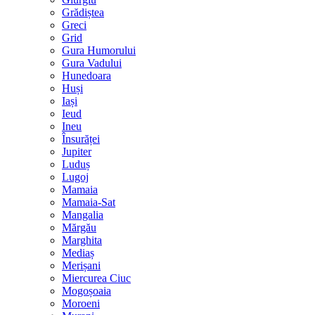
Grădiștea
Greci
Grid
Gura Humorului
Gura Vadului
Hunedoara
Huși
Iași
Ieud
Ineu
Însurăței
Jupiter
Luduș
Lugoj
Mamaia
Mamaia-Sat
Mangalia
Mărgău
Marghita
Mediaș
Merișani
Miercurea Ciuc
Mogoșoaia
Moroeni