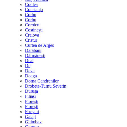
Codlea
Constanța
Corbu
Corbu
Coroieni
Costinești
Craiova
Cristur
Curtea de Argeș
Darabani
Dărmănești
Deal
Dej
Deva
Doaga
Dorna Candrenilor
Drobeta-Turnu Severin
Durușa
Filiași
Florești
Florești
Focșani
Galați
Ghimbav
Giurgiu