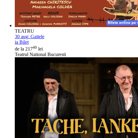
TEATRU
30 aug:
Gaitele
ia Bilet
40
de la 217
lei
Teatrul National Bucuresti