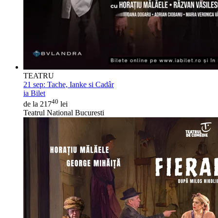
TEATRU
21 sep:
Tache, Ianke si Cadâr
ia Bilet
40
de la 217
lei
Teatrul National Bucuresti