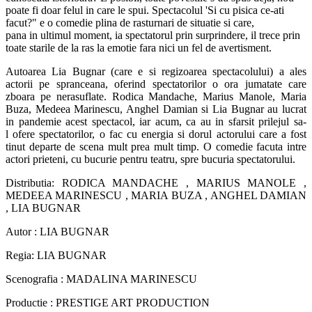
poate fi doar felul in care le spui. Spectacolul 'Si cu pisica ce-ati
facut?" e o comedie plina de rasturnari de situatie si care,
pana in ultimul moment, ia spectatorul prin surprindere, il trece prin
toate starile de la ras la emotie fara nici un fel de avertisment.
Autoarea Lia Bugnar (care e si regizoarea spectacolului) a ales
actorii pe spranceana, oferind spectatorilor o ora jumatate care
zboara pe nerasuflate. Rodica Mandache, Marius Manole, Maria
Buza, Medeea Marinescu, Anghel Damian si Lia Bugnar au lucrat
in pandemie acest spectacol, iar acum, ca au in sfarsit prilejul sa-
l ofere spectatorilor, o fac cu energia si dorul actorului care a fost
tinut departe de scena mult prea mult timp. O comedie facuta intre
actori prieteni, cu bucurie pentru teatru, spre bucuria spectatorului.
Distributia: RODICA MANDACHE , MARIUS MANOLE ,
MEDEEA MARINESCU , MARIA BUZA , ANGHEL DAMIAN
, LIA BUGNAR
Autor : LIA BUGNAR
Regia: LIA BUGNAR
Scenografia : MADALINA MARINESCU
Productie : PRESTIGE ART PRODUCTION