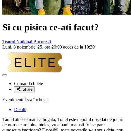
Si cu pisica ce-ati facut?
Teatrul National Bucuresti
Luni, 3 noiembrie '25, ora 20:00 acces de la 19:30
Adaugă
la
Comandă bilete
favorite
Share
Evenimentul s-a încheiat.
Detalii
Tanti Lili este matusa bogata, Tonel este nepotul obsedat de jocuri
de noroc care, bineinteles, vrea banii matusii. Vi se pare
cunoscuta istorioara? E posibil, toate povestile s-au spus deja, nou