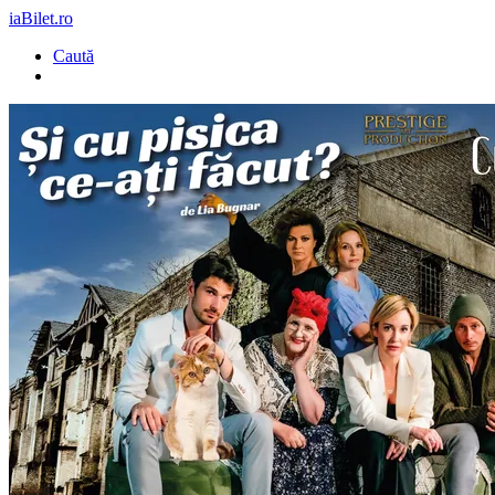
iaBilet.ro
Caută