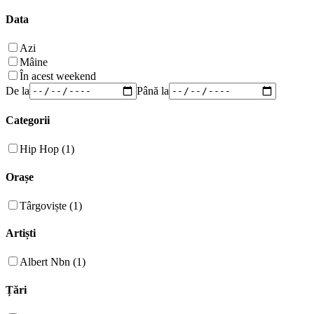
Data
Azi
Mâine
În acest weekend
De la
Până la
Categorii
Hip Hop (1)
Orașe
Târgoviște (1)
Artiști
Albert Nbn (1)
Țări