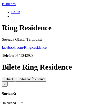
iaBilet.ro
Caută
Ring Residence
Șoseaua Găești, Târgoviște
facebook.com/RingResidence
Telefon
0745842923
Bilete Ring Residence
Filtre
1
Sortează: În curând
×
Sortează