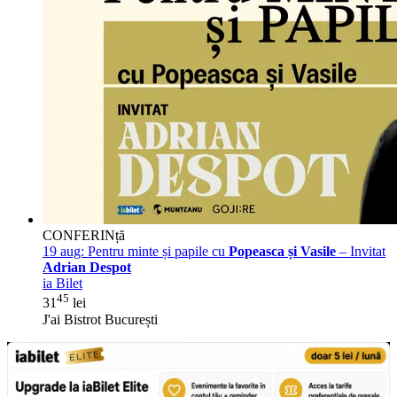
CONFERINță
19 aug:
Pentru minte și papile cu
Popeasca și Vasile
– Invitat
Adrian Despot
ia Bilet
45
31
lei
J'ai Bistrot București