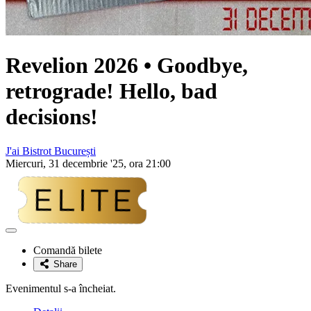
Revelion 2026
• Goodbye,
retrograde! Hello, bad
decisions!
J'ai Bistrot București
Miercuri, 31 decembrie '25, ora 21:00
Adaugă
la
Comandă bilete
favorite
Share
Evenimentul s-a încheiat.