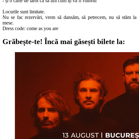
- și o carte de tarot ca să afli cum îți va fi viitorul
Locurile sunt limitate.
Nu se fac rezervări, vrem să dansăm, să petrecem, nu să stăm la
mese.
Dress code: come as you are
Grăbește-te!
Încă mai găsești bilete la: