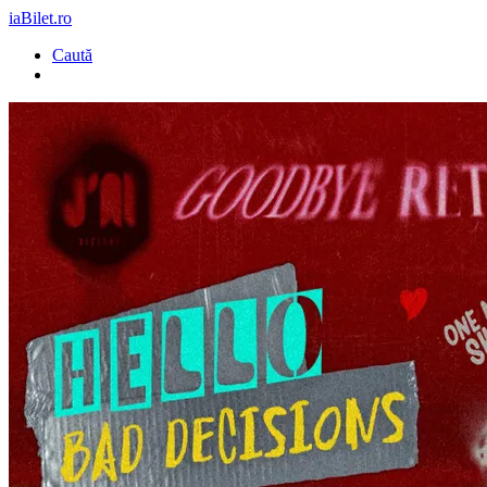
iaBilet.ro
Caută