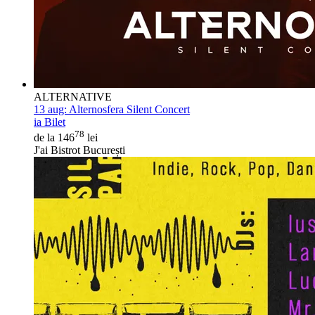
ALTERNATIVE
13 aug:
Alternosfera Silent Concert
ia Bilet
78
de la 146
lei
J'ai Bistrot București