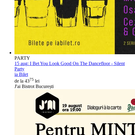
PARTY
15 aug:
I Bet You Look Good On The Dancefloor - Silent
Party
ia Bilet
75
de la 43
lei
J'ai Bistrot București