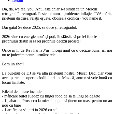
Detalii
Da, da, we feel you. Anul ăsta chiar s-a simțit ca un Mercur
retrograd în retrograd. Peste tot numai probleme: inflație, TVA mărit,
prietenii distruse, relații eșuate, oboseală cronică - you name it.
Dar gata! Se duce 2025, se duce și retrogradul.
2026 vine cu energie nouă și poți, în sfârșit, să preiei frâiele
propriului destin și să iei propriile decizii proaste!
Orice ar fi, de Rev hai la J’ai - începi anul cu o decizie bună, iar noi
nu te judecăm pentru următoarele.
Bem un shot?
La pupitrul de DJ se va afla prietenul nostru, Mușat. Deci clar vom
avea parte de super melodii de dans. Muzică, antren și voie bună cu
locuri limitate.
Biletul de intrare include:
- mâncare bufet suedez cu finger food de să te lingi pe degete
- 1 pahar de Prosecco la miezul noptii să ținem un toast pentru un an
nou cu bine
- ⁠1 artific, ca să intri în 2026 cu stil