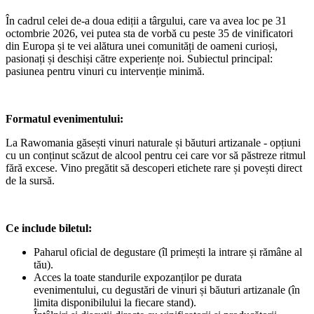
În cadrul celei de-a doua ediții a târgului, care va avea loc pe 31
octombrie 2026, vei putea sta de vorbă cu peste 35 de vinificatori
din Europa și te vei alătura unei comunități de oameni curioși,
pasionați și deschiși către experiențe noi. Subiectul principal:
pasiunea pentru vinuri cu intervenție minimă.
Formatul evenimentului:
La Rawomania găsești vinuri naturale și băuturi artizanale - opțiuni
cu un conținut scăzut de alcool pentru cei care vor să păstreze ritmul
fără excese. Vino pregătit să descoperi etichete rare și povești direct
de la sursă.
Ce include biletul:
Paharul oficial de degustare (îl primești la intrare și rămâne al
tău).
Acces la toate standurile expozanților pe durata
evenimentului, cu degustări de vinuri și băuturi artizanale (în
limita disponibilului la fiecare stand).