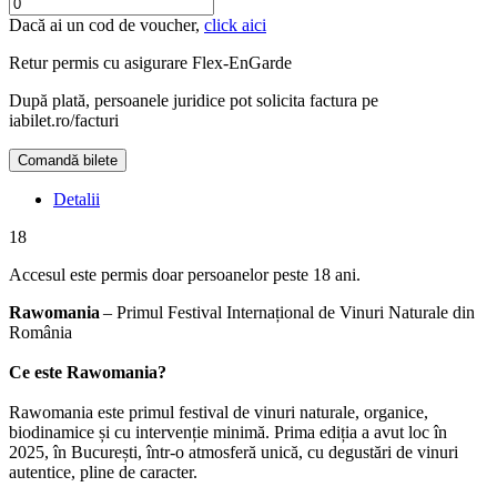
Dacă ai un cod de voucher,
click aici
Retur permis cu asigurare
Flex-EnGarde
După plată, persoanele juridice pot solicita factura pe
iabilet.ro/facturi
Comandă bilete
Doar o mică verificare
Detalii
18
Accesul este permis doar persoanelor peste 18 ani.
Rawomania
– Primul Festival Internațional de Vinuri Naturale din
România
Ce este Rawomania?
Rawomania este primul festival de vinuri naturale, organice,
biodinamice și cu intervenție minimă. Prima ediția a avut loc în
2025, în București, într-o atmosferă unică, cu degustări de vinuri
autentice, pline de caracter.