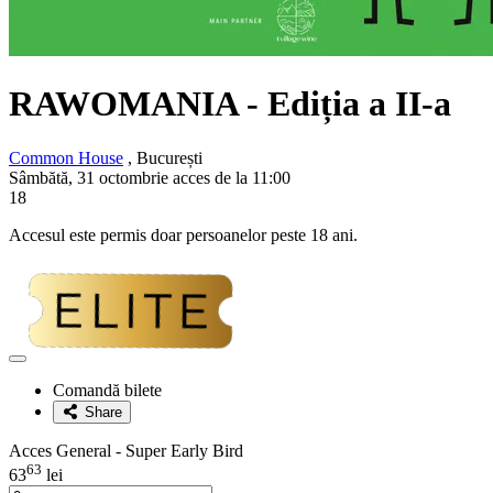
RAWOMANIA - Ediția a II-a
Common House
, București
Sâmbătă, 31 octombrie acces de la 11:00
18
Accesul este permis doar persoanelor peste 18 ani.
Adaugă
la
Comandă bilete
favorite
Share
Acces General - Super Early Bird
63
63
lei