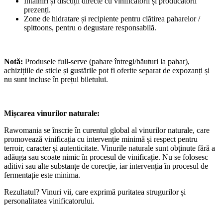
Întâlniri și discuții directe cu vinificatorii și producătorii
prezenți.
Zone de hidratare și recipiente pentru clătirea paharelor /
spittoons, pentru o degustare responsabilă.
Notă:
Produsele full-serve (pahare întregi/băuturi la pahar),
achizițiile de sticle și gustările pot fi oferite separat de expozanți și
nu sunt incluse în prețul biletului.
Mișcarea vinurilor naturale:
Rawomania se înscrie în curentul global al vinurilor naturale, care
promovează vinificația cu intervenție minimă și respect pentru
terroir, caracter și autenticitate. Vinurile naturale sunt obținute fără a
adăuga sau scoate nimic în procesul de vinificație. Nu se folosesc
aditivi sau alte substanțe de corecție, iar intervenția în procesul de
fermentație este minima.
Rezultatul? Vinuri vii, care exprimă puritatea strugurilor și
personalitatea vinificatorului.