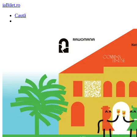
iaBilet.ro
Caută