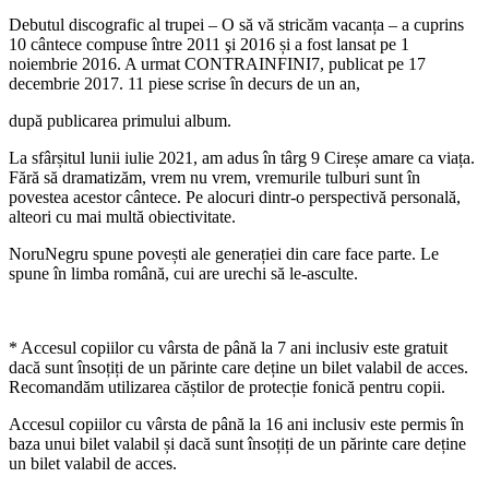
Debutul discografic al trupei – O să vă stricăm vacanța – a cuprins
10 cântece compuse între 2011 şi 2016 și a fost lansat pe 1
noiembrie 2016. A urmat CONTRAINFINI7, publicat pe 17
decembrie 2017. 11 piese scrise în decurs de un an,
după publicarea primului album.
La sfârșitul lunii iulie 2021, am adus în târg 9 Cireșe amare ca viața.
Fără să dramatizăm, vrem nu vrem, vremurile tulburi sunt în
povestea acestor cântece. Pe alocuri dintr-o perspectivă personală,
alteori cu mai multă obiectivitate.
NoruNegru spune povești ale generației din care face parte. Le
spune în limba română, cui are urechi să le-asculte.
* Accesul copiilor cu vârsta de până la 7 ani inclusiv este gratuit
dacă sunt însoțiți de un părinte care deține un bilet valabil de acces.
Recomandăm utilizarea căștilor de protecție fonică pentru copii.
Accesul copiilor cu vârsta de până la 16 ani inclusiv este permis în
baza unui bilet valabil și dacă sunt însoțiți de un părinte care deține
un bilet valabil de acces.