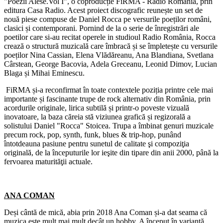
"Poezii Alese.Vol I”, o coproducție FiRMA - Radio România, prin
editura Casa Radio. Acest proiect discografic reunește un set de
nouă piese compuse de Daniel Rocca pe versurile poeților români,
clasici și contemporani. Pornind de la o serie de înregistrări ale
poetilor care si-au recitat operele in studioul Radio România, Rocca
crează o structură muzicală care îmbracă și se împletește cu versurile
poeților Nina Cassian, Elena Vlădăreanu, Ana Blandiana, Svetlana
Cârstean, George Bacovia, Adela Greceanu, Leonid Dimov, Lucian
Blaga și Mihai Eminescu.
FiRMA și-a reconfirmat în toate contextele poziția printre cele mai
importante și fascinante trupe de rock alternativ din România, prin
acordurile originale, lirica subtilă și printr-o poveste vizuală
inovatoare, la baza căreia stă viziunea grafică și regizorală a
solistului Daniel "Rocca" Stoicea. Trupa a îmbinat genuri muzicale
precum rock, pop, synth, funk, blues & trip-hop, punând
întotdeauna pasiune pentru sunetul de calitate şi compoziţia
originală, de la începuturile lor ieşite din tipare din anii 2000, până la
fervoarea maturităţii actuale.
ANA COMAN
Deși cântă de mică, abia prin 2018 Ana Coman și-a dat seama că
muzica este mult mai mult decât un hobby. A început în variantă