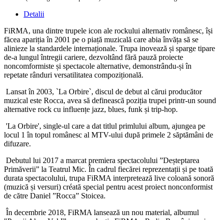
Detalii
FiRMA, una dintre trupele icon ale rockului alternativ românesc, își
făcea apariția în 2001 pe o piață muzicală care abia învăța să se
alinieze la standardele internaționale. Trupa inovează și sparge tipare
de-a lungul întregii cariere, dezvoltând fără pauză proiecte
noncomformiste și spectacole alternative, demonstrându-și în
repetate rânduri versatilitatea compozițională.
Lansat în 2003, `La Orbire`, discul de debut al cărui producător
muzical este Rocca, avea să definească poziția trupei printr-un sound
alternative rock cu influențe jazz, blues, funk și trip-hop.
'La Orbire', single-ul care a dat titlul primlului album, ajungea pe
locul 1 în topul românesc al MTV-ului după primele 2 săptămâni de
difuzare.
Debutul lui 2017 a marcat premiera spectacolului ”Deșteptarea
Primăverii” la Teatrul Mic. În cadrul fiecărei reprezentații și pe toată
durata spectacolului, trupa FiRMA interpretează live coloană sonoră
(muzică și versuri) créată special pentru acest proiect nonconformist
de către Daniel ”Rocca” Stoicea.
În decembrie 2018, FiRMA lansează un nou material, albumul