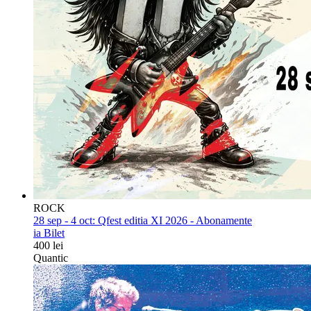
ROCK
28 sep - 4 oct:
Qfest editia XI 2026 - Abonamente
ia Bilet
400 lei
Quantic