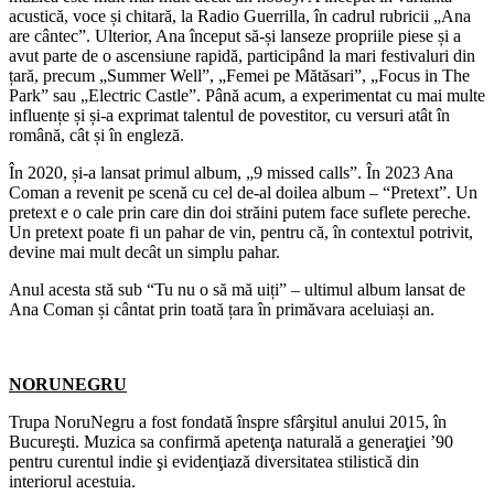
acustică, voce și chitară, la Radio Guerrilla, în cadrul rubricii „Ana
are cântec”. Ulterior, Ana început să-și lanseze propriile piese și a
avut parte de o ascensiune rapidă, participând la mari festivaluri din
țară, precum „Summer Well”, „Femei pe Mătăsari”, „Focus in The
Park” sau „Electric Castle”. Până acum, a experimentat cu mai multe
influențe și și-a exprimat talentul de povestitor, cu versuri atât în
română, cât și în engleză.
În 2020, și-a lansat primul album, „9 missed calls”. În 2023 Ana
Coman a revenit pe scenă cu cel de-al doilea album – “Pretext”. Un
pretext e o cale prin care din doi străini putem face suflete pereche.
Un pretext poate fi un pahar de vin, pentru că, în contextul potrivit,
devine mai mult decât un simplu pahar.
Anul acesta stă sub “Tu nu o să mă uiți” – ultimul album lansat de
Ana Coman și cântat prin toată țara în primăvara aceluiași an.
NORUNEGRU
Trupa NoruNegru a fost fondată înspre sfârşitul anului 2015, în
Bucureşti. Muzica sa confirmă apetenţa naturală a generaţiei ’90
pentru curentul indie şi evidenţiază diversitatea stilistică din
interiorul acestuia.