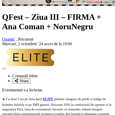
QFest – Ziua III – FIRMA +
Ana Coman + NoruNegru
Quantic
, București
Miercuri, 2 octombrie '24 acces de la 19:00
Adaugă
la
Comandă bilete
favorite
Share
Evenimentul s-a încheiat.
☀️ Cu doar 5 lei pe luna fanii
ELITE
primesc imagine de profil si badge de
founder, biletele si pe SMS gratuit, discount 10% la comisionul de operare si la
asigurarea Flex, lista de evenimente favorite cu reminder, refund integral
oricand (daca organizatorul permite) si multe alte beneficii adaugate constant.