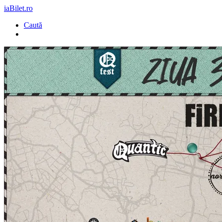
iaBilet.ro
Caută