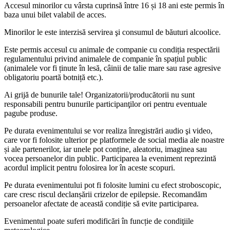
Accesul minorilor cu vârsta cuprinsă între 16 și 18 ani este permis în
baza unui bilet valabil de acces.
Minorilor le este interzisă servirea şi consumul de băuturi alcoolice.
Este permis accesul cu animale de companie cu condiția respectării
regulamentului privind animalele de companie în spațiul public
(animalele vor fi ținute în lesă, câinii de talie mare sau rase agresive
obligatoriu poartă botniță etc.).
Ai grijă de bunurile tale! Organizatorii/producătorii nu sunt
responsabili pentru bunurile participanţilor ori pentru eventuale
pagube produse.
Pe durata evenimentului se vor realiza înregistrări audio şi video,
care vor fi folosite ulterior pe platformele de social media ale noastre
și ale partenerilor, iar unele pot conține, aleatoriu, imaginea sau
vocea persoanelor din public. Participarea la eveniment reprezintă
acordul implicit pentru folosirea lor în aceste scopuri.
Pe durata evenimentului pot fi folosite lumini cu efect stroboscopic,
care cresc riscul declanșării crizelor de epilepsie. Recomandăm
persoanelor afectate de această condiție să evite participarea.
Evenimentul poate suferi modificări în funcție de condiţiile