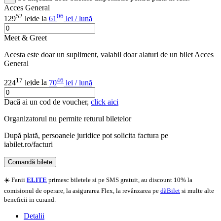
Acces General
52
06
129
lei
de la
61
lei / lună
Meet & Greet
Acesta este doar un supliment, valabil doar alaturi de un bilet Acces
General
17
46
224
lei
de la
70
lei / lună
Dacă ai un cod de voucher,
click aici
Organizatorul nu permite returul biletelor
După plată, persoanele juridice pot solicita factura pe
iabilet.ro/facturi
Comandă bilete
Doar o mică verificare
☀️ Fanii
ELITE
primesc biletele si pe SMS gratuit, au discount 10% la
comisionul de operare, la asigurarea Flex, la revânzarea pe
dăBilet
si multe alte
beneficii in curand.
Detalii