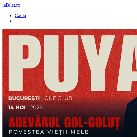
iaBilet.ro
Caută