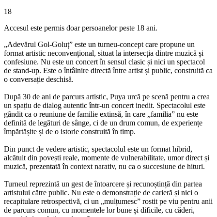
18
Accesul este permis doar persoanelor peste 18 ani.
„Adevărul Gol-Goluț” este un turneu-concept care propune un
format artistic neconvențional, situat la intersecția dintre muzică și
confesiune. Nu este un concert în sensul clasic și nici un spectacol
de stand-up. Este o întâlnire directă între artist și public, construită ca
o conversație deschisă.
După 30 de ani de parcurs artistic, Puya urcă pe scenă pentru a crea
un spațiu de dialog autentic într-un concert inedit. Spectacolul este
gândit ca o reuniune de familie extinsă, în care „familia” nu este
definită de legături de sânge, ci de un drum comun, de experiențe
împărtășite și de o istorie construită în timp.
Din punct de vedere artistic, spectacolul este un format hibrid,
alcătuit din povești reale, momente de vulnerabilitate, umor direct și
muzică, prezentată în context narativ, nu ca o succesiune de hituri.
Turneul reprezintă un gest de întoarcere și recunoștință din partea
artistului către public. Nu este o demonstrație de carieră și nici o
recapitulare retrospectivă, ci un „mulțumesc” rostit pe viu pentru anii
de parcurs comun, cu momentele lor bune și dificile, cu căderi,