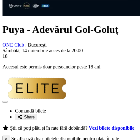
Puya
- Adevărul Gol-Goluț
ONE Club
, București
Sâmbătă, 14 noiembrie acces de la 20:00
18
Accesul este permis doar persoanelor peste 18 ani.
Adaugă
la
Comandă bilete
favorite
Share
Știi că poți plăti și în rate fără dobândă?
Vezi bilete disponibile
Se afișează doar biletele disponibile pentru plata în rate.
×