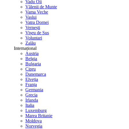
Vadu Oii
Vălenii de Munte
Vama Veche
Vaslui
Vatra Dornei
Vernești
Vișeu de Sus
Voluntari
Zalău
Internațional
Austria
Belgia
Bulgaria
Cipru
Danemarca
Elveția
Franța
Germania
Grecia
Irlanda
Italia
Luxemburg
Marea Britanie
Moldova
Norvegia