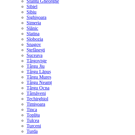
Sfântu Gheorghe
Sibiel
Sibiu
Sighișoara
Simeria
Slănic
Slatina
Slobozia
Snagov
Ștefănești
Suceava
Târgoviște
Târgu Jiu
Târgu Lăpuș
Târgu Mureș
Târgu Neamț
Târgu Ocna
Târnăveni
Techirghiol
Timișoara
Tinca
Toplița
Tulcea
Turceni
Turda