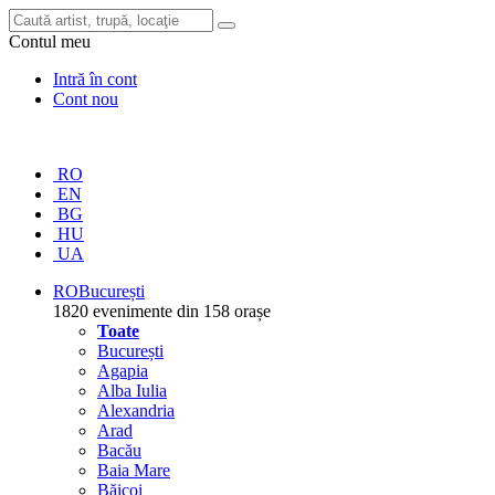
Contul meu
Intră în cont
Cont nou
RO
EN
BG
HU
UA
RO
București
1820 evenimente din 158 orașe
Toate
București
Agapia
Alba Iulia
Alexandria
Arad
Bacău
Baia Mare
Băicoi