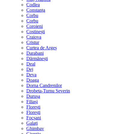
Codlea
Constanța
Corbu
Corbu
Coroieni
Costinești
Craiova
Cristur
Curtea de Argeș
Darabani
Dărmănești
Deal
Dej
Deva
Doaga
Dorna Candrenilor
Drobeta-Turnu Severin
Durușa
Filiași
Florești
Florești
Focșani
Galați
Ghimbav
Giurgiu