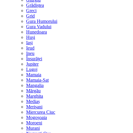
Grădiștea
Greci
Grid
Gura Humorului
Gura Vadului
Hunedoara
Huși
Iași
Ieud
Ineu
Însurăței
Jupiter
Lugoj
Mamaia
Mamaia-Sat
Mangalia
Mărgău
Marghita
Mediaș
Merișani
Miercurea Ciuc
Mogoșoaia
Moroeni
Murani