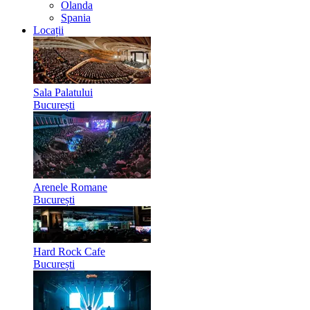
Olanda
Spania
Locații
Sala Palatului
București
Arenele Romane
București
Hard Rock Cafe
București