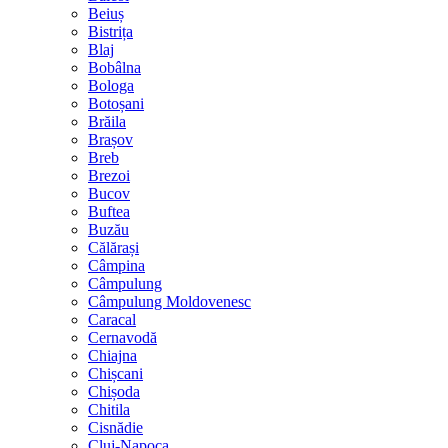
Beiuș
Bistrița
Blaj
Bobâlna
Bologa
Botoșani
Brăila
Brașov
Breb
Brezoi
Bucov
Buftea
Buzău
Călărași
Câmpina
Câmpulung
Câmpulung Moldovenesc
Caracal
Cernavodă
Chiajna
Chișcani
Chișoda
Chitila
Cisnădie
Cluj-Napoca