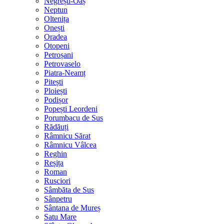
Negrești-Oaș
Neptun
Oltenița
Onești
Oradea
Otopeni
Petroșani
Petrovaselo
Piatra-Neamț
Pitești
Ploiești
Podișor
Popești Leordeni
Porumbacu de Sus
Rădăuți
Râmnicu Sărat
Râmnicu Vâlcea
Reghin
Reșița
Roman
Rusciori
Sâmbăta de Sus
Sânpetru
Sântana de Mureș
Satu Mare