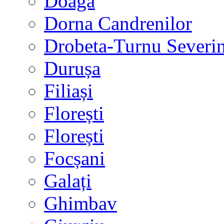
Doaga
Dorna Candrenilor
Drobeta-Turnu Severi
Durușa
Filiași
Florești
Florești
Focșani
Galați
Ghimbav