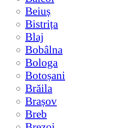
Beiuș
Bistrița
Blaj
Bobâlna
Bologa
Botoșani
Brăila
Brașov
Breb
Brezoi