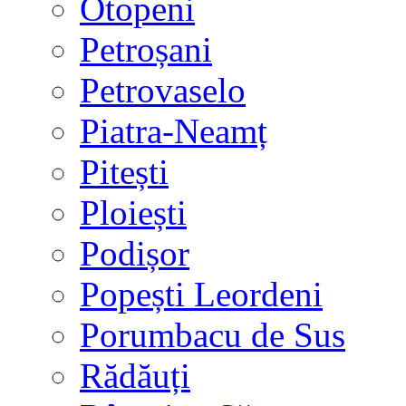
Otopeni
Petroșani
Petrovaselo
Piatra-Neamț
Pitești
Ploiești
Podișor
Popești Leordeni
Porumbacu de Sus
Rădăuți