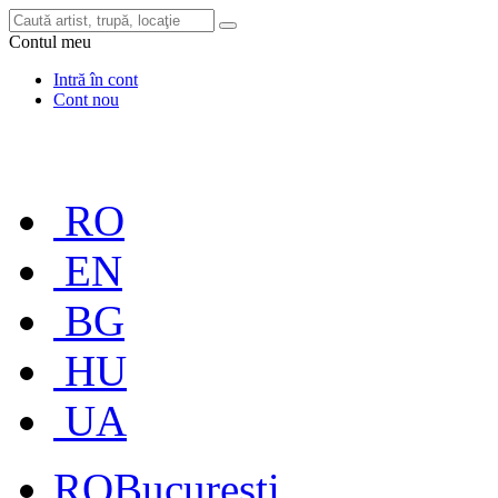
Contul meu
Intră în cont
Cont nou
RO
EN
BG
HU
UA
RO
București