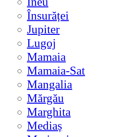
Ineu
Însurăței
Jupiter
Lugoj
Mamaia
Mamaia-Sat
Mangalia
Mărgău
Marghita
Mediaș