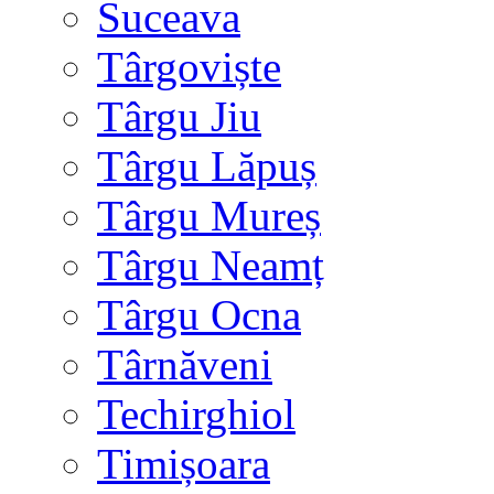
Suceava
Târgoviște
Târgu Jiu
Târgu Lăpuș
Târgu Mureș
Târgu Neamț
Târgu Ocna
Târnăveni
Techirghiol
Timișoara