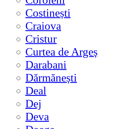
Costinești
Craiova
Cristur
Curtea de Argeș
Darabani
Dărmănești
Deal
Dej
Deva