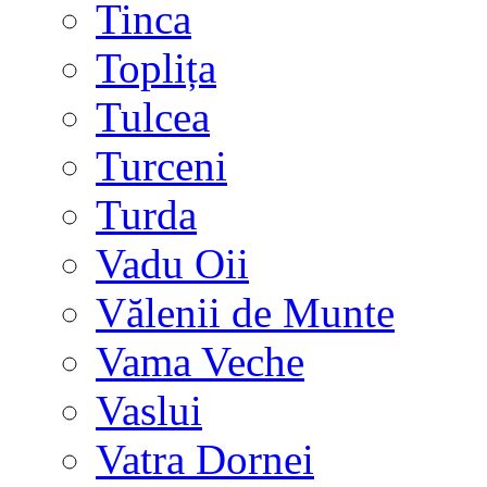
Tinca
Toplița
Tulcea
Turceni
Turda
Vadu Oii
Vălenii de Munte
Vama Veche
Vaslui
Vatra Dornei