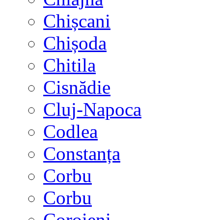
Chișcani
Chișoda
Chitila
Cisnădie
Cluj-Napoca
Codlea
Constanța
Corbu
Corbu
Coroieni