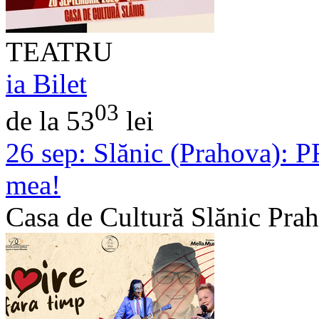
TEATRU
ia Bilet
03
de la 53
lei
26 sep:
Slănic (Prahova): 
mea!
Casa de Cultură Slănic Pra