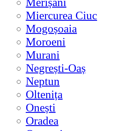
Merișani
Miercurea Ciuc
Mogoșoaia
Moroeni
Murani
Negrești-Oaș
Neptun
Oltenița
Onești
Oradea