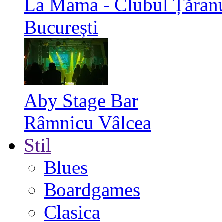
La Mama - Clubul Țăran
București
Aby Stage Bar
Râmnicu Vâlcea
Stil
Blues
Boardgames
Clasica