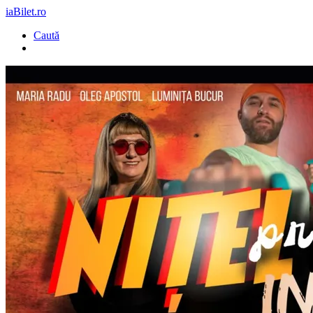
iaBilet.ro
Caută