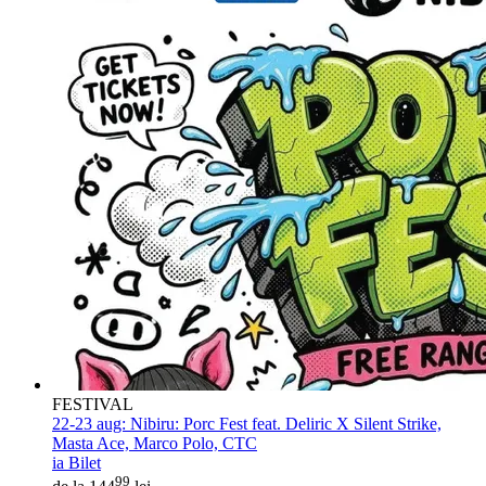
FESTIVAL
22-23 aug:
Nibiru: Porc Fest feat. Deliric X Silent Strike,
Masta Ace, Marco Polo, CTC
ia Bilet
99