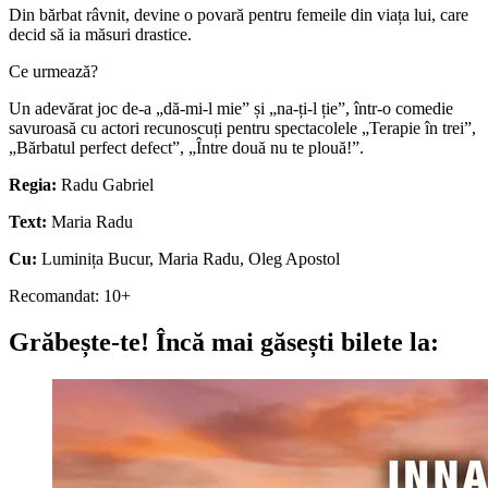
Din bărbat râvnit, devine o povară pentru femeile din viața lui, care
decid să ia măsuri drastice.
Ce urmează?
Un adevărat joc de-a „dă-mi-l mie” și „na-ți-l ție”, într-o comedie
savuroasă cu actori recunoscuți pentru spectacolele „Terapie în trei”,
„Bărbatul perfect defect”, „Între două nu te plouă!”.
Regia:
Radu Gabriel
Text:
Maria Radu
Cu:
Luminița Bucur, Maria Radu, Oleg Apostol
Recomandat: 10+
Grăbește-te!
Încă mai găsești bilete la: