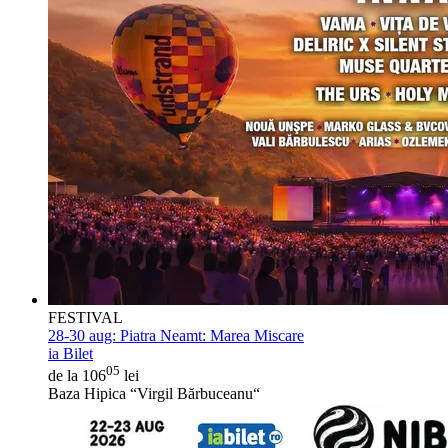
FESTIVAL
28-30 aug:
Piatra Neamt: Marea Miscare
ia Bilet
05
de la 106
lei
Baza Hipica “Virgil Bărbuceanu“