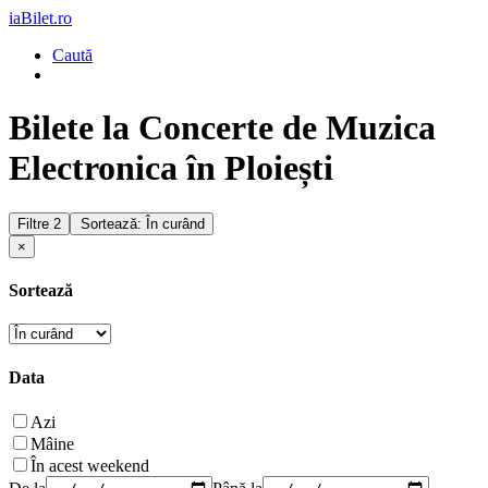
iaBilet.ro
Caută
Bilete la Concerte de Muzica
Electronica în Ploiești
Filtre
2
Sortează: În curând
×
Sortează
Data
Azi
Mâine
În acest weekend
De la
Până la