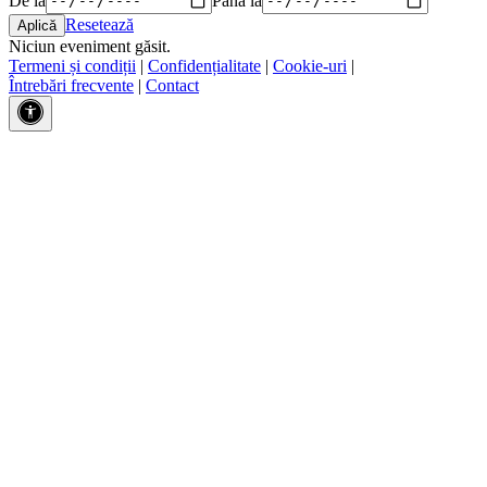
Resetează
Niciun eveniment găsit.
Termeni și condiții
|
Confidențialitate
|
Cookie-uri
|
Întrebări frecvente
|
Contact