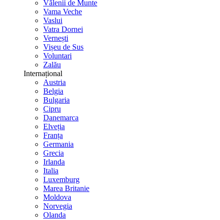
Vălenii de Munte
Vama Veche
Vaslui
Vatra Dornei
Vernești
Vișeu de Sus
Voluntari
Zalău
Internațional
Austria
Belgia
Bulgaria
Cipru
Danemarca
Elveția
Franța
Germania
Grecia
Irlanda
Italia
Luxemburg
Marea Britanie
Moldova
Norvegia
Olanda