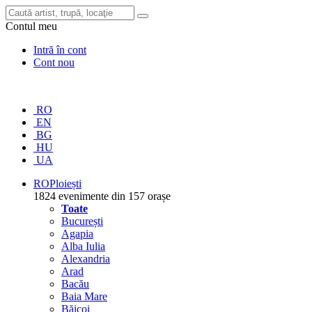
Contul meu
Intră în cont
Cont nou
RO
EN
BG
HU
UA
RO
Ploiești
1824 evenimente din 157 orașe
Toate
București
Agapia
Alba Iulia
Alexandria
Arad
Bacău
Baia Mare
Băicoi