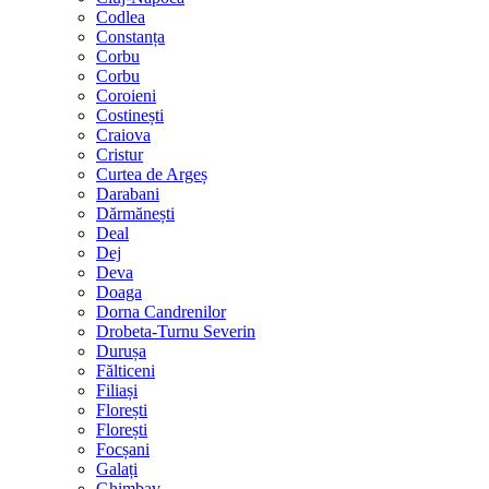
Codlea
Constanța
Corbu
Corbu
Coroieni
Costinești
Craiova
Cristur
Curtea de Argeș
Darabani
Dărmănești
Deal
Dej
Deva
Doaga
Dorna Candrenilor
Drobeta-Turnu Severin
Durușa
Fălticeni
Filiași
Florești
Florești
Focșani
Galați
Ghimbav