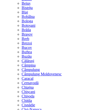
Beiuș
Bistrița
Blaj
Bobâlna
Bologa
Botoșani
Brăila
Brașov
Breb
Brezoi
Bucov
Buftea
Buzău
Călărași
Câmpina
Câmpulung
Câmpulung Moldovenesc
Caracal
Cernavodă
Chiajna
Chișcani
Chișoda
Chitila
Cisnădie
Cluj-Napoca