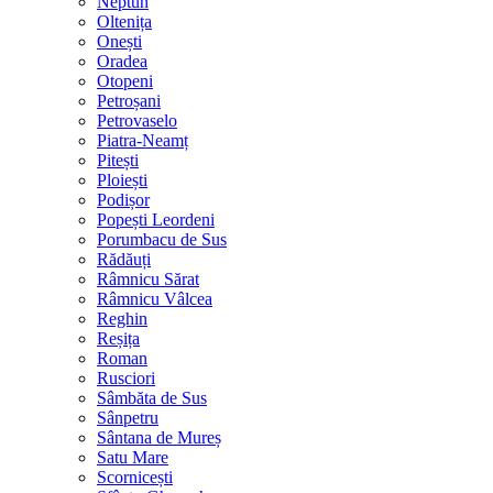
Neptun
Oltenița
Onești
Oradea
Otopeni
Petroșani
Petrovaselo
Piatra-Neamț
Pitești
Ploiești
Podișor
Popești Leordeni
Porumbacu de Sus
Rădăuți
Râmnicu Sărat
Râmnicu Vâlcea
Reghin
Reșița
Roman
Rusciori
Sâmbăta de Sus
Sânpetru
Sântana de Mureș
Satu Mare
Scornicești