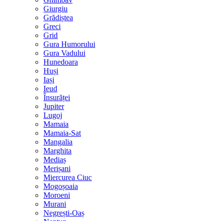
Giurgiu
Grădiștea
Greci
Grid
Gura Humorului
Gura Vadului
Hunedoara
Huși
Iași
Ieud
Însurăței
Jupiter
Lugoj
Mamaia
Mamaia-Sat
Mangalia
Marghita
Mediaș
Merișani
Miercurea Ciuc
Mogoșoaia
Moroeni
Murani
Negrești-Oaș