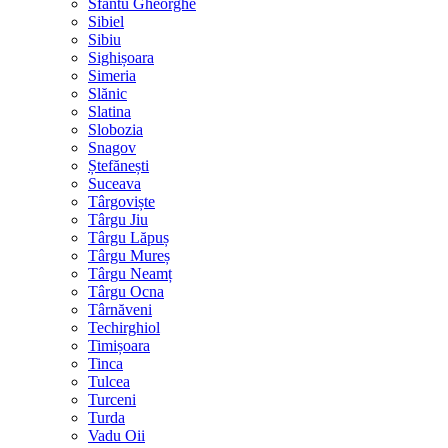
Sfântu Gheorghe
Sibiel
Sibiu
Sighișoara
Simeria
Slănic
Slatina
Slobozia
Snagov
Ștefănești
Suceava
Târgoviște
Târgu Jiu
Târgu Lăpuș
Târgu Mureș
Târgu Neamț
Târgu Ocna
Târnăveni
Techirghiol
Timișoara
Tinca
Tulcea
Turceni
Turda
Vadu Oii