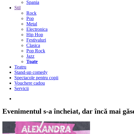
Spania
Stil
Rock
Pop
Metal
Electronica
Hip Hop
Festivaluri
Clasica
Pop Rock
Jazz
Toate
Teatru
Stand-up comedy
Spectacole pentru copii
Vouchere cadou
Servicii
Evenimentul s-a încheiat,
dar încă mai găseș