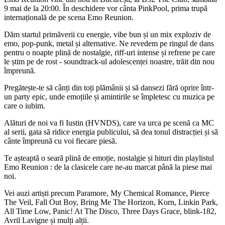
9 mai de la 20:00. În deschidere vor cânta PinkPool, prima trupă
internațională de pe scena Emo Reunion.
Dăm startul primăverii cu energie, vibe bun și un mix exploziv de
emo, pop-punk, metal și alternative. Ne revedem pe ringul de dans
pentru o noapte plină de nostalgie, riff-uri intense și refrene pe care
le știm pe de rost - soundtrack-ul adolescenței noastre, trăit din nou
împreună.
Pregătește-te să cânți din toți plămânii și să dansezi fără oprire într-
un party epic, unde emoțiile și amintirile se împletesc cu muzica pe
care o iubim.
Alături de noi va fi Iustin (HVNDS), care va urca pe scenă ca MC
al serii, gata să ridice energia publicului, să dea tonul distracției și să
cânte împreună cu voi fiecare piesă.
Te așteaptă o seară plină de emoție, nostalgie și hituri din playlistul
Emo Reunion : de la clasicele care ne-au marcat până la piese mai
noi.
Vei auzi artiști precum Paramore, My Chemical Romance, Pierce
The Veil, Fall Out Boy, Bring Me The Horizon, Korn, Linkin Park,
All Time Low, Panic! At The Disco, Three Days Grace, blink-182,
Avril Lavigne și mulți alții.