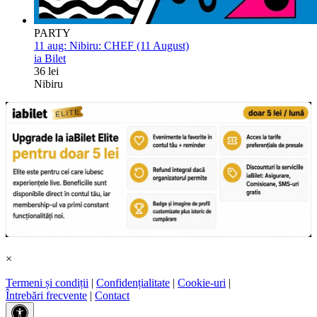
PARTY
11 aug:
Nibiru: CHEF (11 August)
ia Bilet
36 lei
Nibiru
×
Termeni și condiții
|
Confidențialitate
|
Cookie-uri
|
Întrebări frecvente
|
Contact