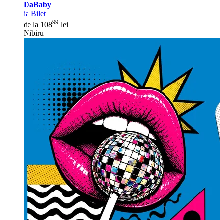
DaBaby
ia Bilet
99
de la 108
lei
Nibiru