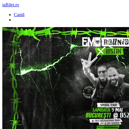
iaBilet.ro
Caută