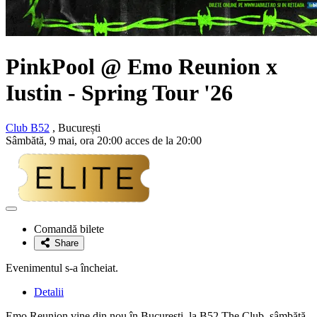
PinkPool
@
Emo Reunion x
Iustin
- Spring Tour '26
Club B52
, București
Sâmbătă, 9 mai, ora 20:00 acces de la 20:00
Adaugă
la
Comandă bilete
favorite
Share
Evenimentul s-a încheiat.
Detalii
Emo Reunion vine din nou în București, la B52 The Club, sâmbătă