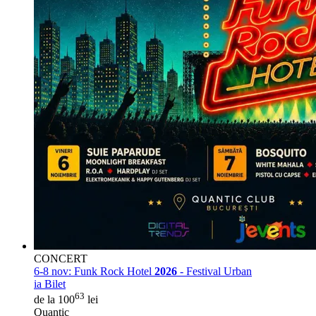
CONCERT
6-8 nov:
Funk Rock Hotel
2026
- Festival Urban
ia Bilet
63
de la 100
lei
Quantic