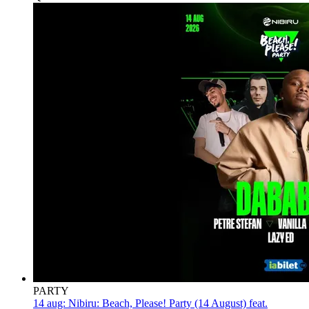
PARTY
14 aug:
Nibiru: Beach, Please! Party (14 August) feat.