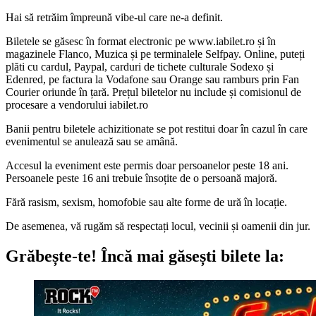
Hai să retrăim împreună vibe-ul care ne-a definit.
Biletele se găsesc în format electronic pe www.iabilet.ro și în
magazinele Flanco, Muzica și pe terminalele Selfpay. Online, puteți
plăti cu cardul, Paypal, carduri de tichete culturale Sodexo și
Edenred, pe factura la Vodafone sau Orange sau ramburs prin Fan
Courier oriunde în țară. Prețul biletelor nu include și comisionul de
procesare a vendorului iabilet.ro
Banii pentru biletele achizitionate se pot restitui doar în cazul în care
evenimentul se anulează sau se amână.
Accesul la eveniment este permis doar persoanelor peste 18 ani.
Persoanele peste 16 ani trebuie însoțite de o persoană majoră.
Fără rasism, sexism, homofobie sau alte forme de ură în locație.
De asemenea, vă rugăm să respectați locul, vecinii și oamenii din jur.
Grăbește-te!
Încă mai găsești bilete la: